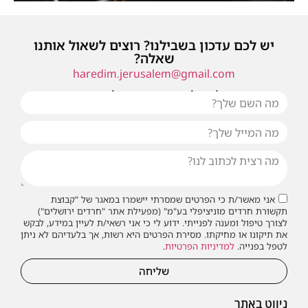
יש לכם עדכון בשבילנו? רוצים לשאול אותנו
שאלה?
haredim.jerusalem@gmail.com
או שילחו אלינו פנייה ונחזור אליכם בהקדם
אני מאשר/ת כי הפרטים שמסרתי יישמרו במאגר של "קבוצת
תקשורת חרדים מוניציפלי בע"מ" (מפעילת אתר "חרדים ירושלים")
לצורך טיפול ומענה לפנייתי. ידוע לי כי אני רשאי/ת לעיין במידע, לבקש
את תיקונו או מחיקתו. מסירת הפרטים היא רשות, אך בלעדיהם לא ניתן
לטפל בפנייה.
למדיניות הפרטיות
.
שליחה
ניווט באתר