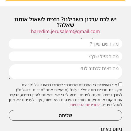
יש לכם עדכון בשבילנו? רוצים לשאול אותנו
שאלה?
haredim.jerusalem@gmail.com
או שילחו אלינו פנייה ונחזור אליכם בהקדם
אני מאשר/ת כי הפרטים שמסרתי יישמרו במאגר של "קבוצת
תקשורת חרדים מוניציפלי בע"מ" (מפעילת אתר "חרדים ירושלים")
לצורך טיפול ומענה לפנייתי. ידוע לי כי אני רשאי/ת לעיין במידע, לבקש
את תיקונו או מחיקתו. מסירת הפרטים היא רשות, אך בלעדיהם לא ניתן
לטפל בפנייה.
למדיניות הפרטיות
.
שליחה
ניווט באתר