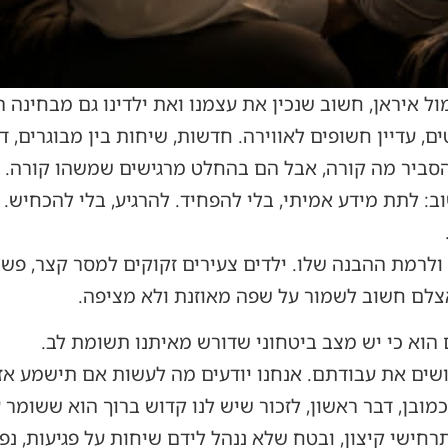
 איראן, חשוב שנכין את עצמנו ואת ילדינו גם מבחינה ר
, עדיין חשופים לאווירה. חדשות, שיחות בין מבוגרים, ד
להסביר מה קורה, אבל הם בהחלט מרגישים שמשהו קורה.
ב: לתת מידע אמיתי, בלי להפחיד. להרגיע, בלי להכחיש.
רמת ההבנה שלו. ילדים צעירים זקוקים למסר קצר, פשוט ו
אצלם חשוב לשמור על שפה מאוזנת ולא מציפה.
הוא כי יש מצב ביטחוני שדורש מאיתנו תשומת לב.
שים את עבודתם. אנחנו יודעים מה לעשות אם תישמע אזע
וכמובן, דבר ראשון, לזכור שיש לנו קדוש ברוך הוא ששומר ע
רחישי קיצון, ובטח שלא ננהל לידם שיחות על פגיעות, נפג