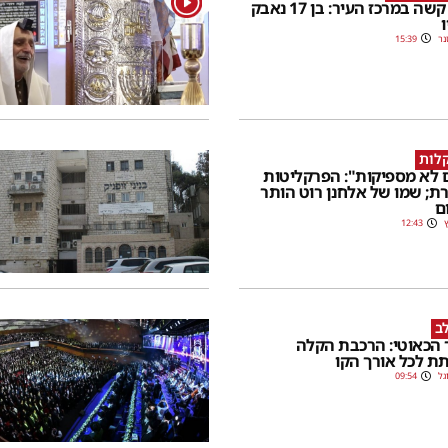
אירוע קשה במרכז העיר: בן 17 נאבק
ו
נר
15:39
קלות
ם לא מספיקות": הפרקליטות
ת; שמו של אלחנן רוט הותר
ם
ץ
12:43
ב
 הכאוטי: הרכבת הקלה
ת לכל אורך הקו
גל
09:54