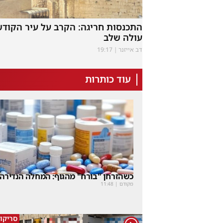
התכנסות חריגה: הקרב על עיר הקודש
עולה שלב
דב אייזנר
19:17
עוד כותרות
כשהזרחן "בורח" מהגוף: המחלה הנדירה 
מקודם
|
11:48
סריקו
1