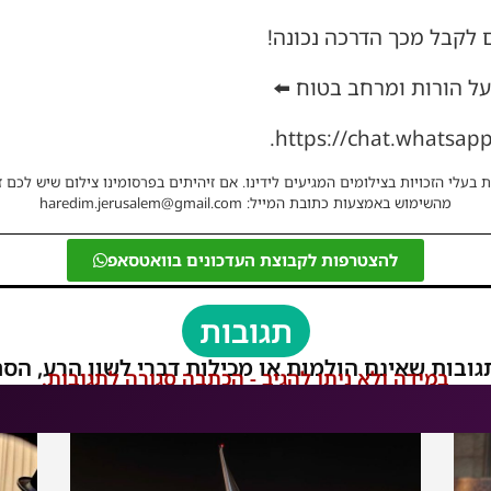
 לקבל מכך הדרכה נכונה!
על הורות ומרחב בטוח ⬅️
https://chat.whatsa
 בעלי הזכויות בצילומים המגיעים לידינו. אם זיהיתים בפרסומינו צילום שיש לכם ז
מהשימוש באמצעות כתובת המייל: haredim.jerusalem@gmail.com
להצטרפות לקבוצת העדכונים בוואטסאפ
תגובות
גובות שאינם הולמות או מכילות דברי לשון הרע, הסת
במידה ולא ניתן להגיב - הכתבה סגורה לתגובות.