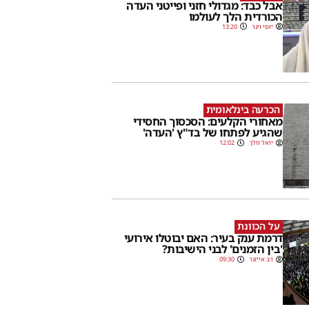
אבל כבד: מגדולי חזני ופייטני העדה
הכורדית הלך לעולמו
יוסי וינר
13:20
הכרעה בינלאומית
מאחורי הקלעים: הסכסוך החסידי
שהגיע לפתחו של בד"ץ 'העדה'
יואל וולך
12:02
על הכוונת
דרמת ענק בעיר: האם יבוטלו אירועי
'בין הזמנים' לבני הישיבות?
דב אייזנר
09:30