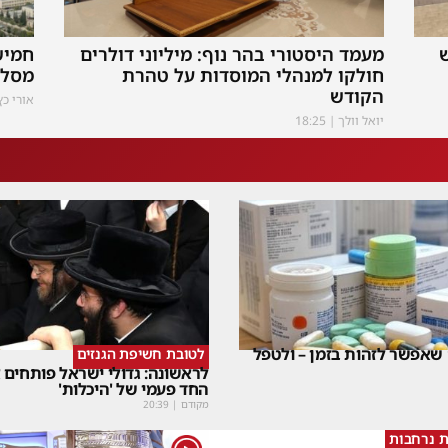
מעמד היסטורי בהר נוף: מיליוני דולרים
חמיש
חולקו למנהלי המוסדות על טהרת
מסלו
הקודש
אורי כ
יואל וולך
18:25
שאפשר לזהות בזמן – ולטפל
לטובת חשיפת הגנזים
לראשונה: גדולי ישראל פותחים
החד פעמי של 'היכלות'
מקודם
|
20:39
ת נרחבות
1