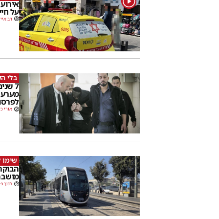
על חיי
דב אייז
בלי ה
7 שני
מערער
לפרסו
אורי כ
שימו ל
הבוקר
מושבת
חנוך פו