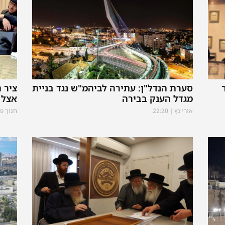
סערת הנדל"ן: עתירה לביהמ"ש נגד בניית
ציר 
מגדל הענק בבירה
אצל 
אורי כץ
22:20
חנוך פ