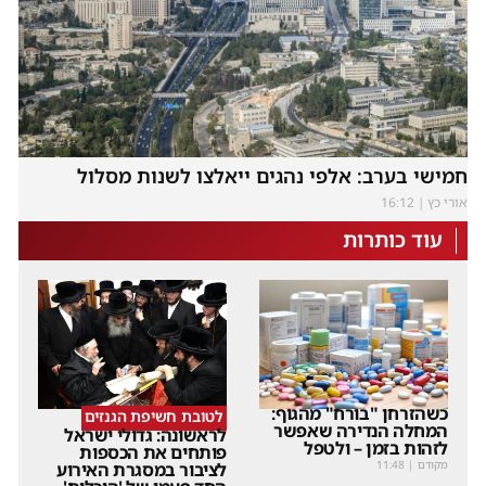
חמישי בערב: אלפי נהגים ייאלצו לשנות מסלול
אורי כץ
16:12
עוד כותרות
כשהזרחן "בורח" מהגוף:
לטובת חשיפת הגנזים
המחלה הנדירה שאפשר
לראשונה: גדולי ישראל
לזהות בזמן – ולטפל
פותחים את הכספות
מקודם
|
11:48
לציבור במסגרת האירוע