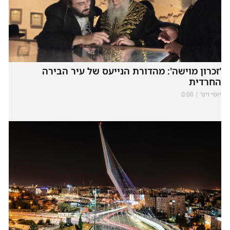
'זכרון מוישה': מהדורת הנייעס של עיר הבירה
החרדית
יוסי וינר
0:00