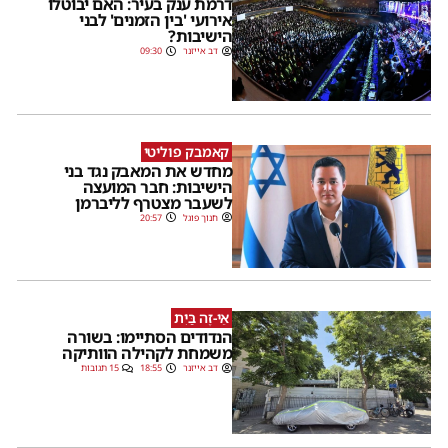
דרמת ענק בעיר: האם יבוטלו
אירועי 'בין הזמנים' לבני
הישיבות?
דב אייזנר
09:30
קאמבק פוליטי
מחדש את המאבק נגד בני
הישיבות: חבר המועצה
לשעבר מצטרף לליברמן
חנוך פוגל
20:57
אֵי-זֶה בַּיִת
הנדודים הסתיימו: בשורה
משמחת לקהילה הוותיקה
דב אייזנר
18:55
15 תגובות