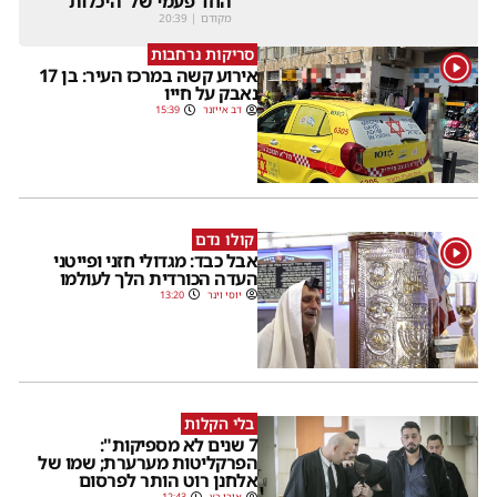
החד פעמי של 'היכלות'
מקודם
|
20:39
סריקות נרחבות
1
אירוע קשה במרכז העיר: בן 17
נאבק על חייו
דב אייזנר
15:39
קולו נדם
1
אבל כבד: מגדולי חזני ופייטני
העדה הכורדית הלך לעולמו
יוסי וינר
13:20
בלי הקלות
7 שנים לא מספיקות":
הפרקליטות מערערת; שמו של
אלחנן רוט הותר לפרסום
אורי כץ
12:43