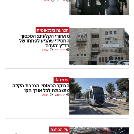
הכרעה בינלאומית
מאחורי הקלעים: הסכסוך
החסידי שהגיע לפתחו של
בד"ץ 'העדה'
יואל וולך
12:02
שימו לב
הבוקר הכאוטי: הרכבת הקלה
מושבתת לכל אורך הקו
חנוך פוגל
09:54
על הכוונת