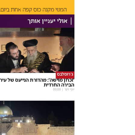
אולי יעניין אותך
ג'רוסלבס
'זכרון מוישה': מהדורת הנייעס של עיר
הבירה החרדית
יוסי וינר
|
00:00