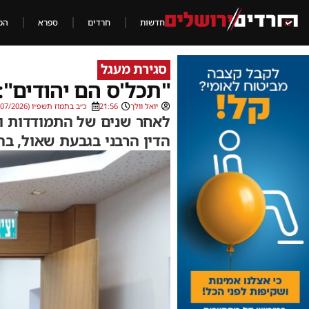
חדשות
חרדים
ספרא
הכ
סגירת מעגל
"תכל'ס הם יהודים": 
יואל וולך
21:56
כ״ב בתמוז תשפ״ו (07/07/2026)
לאחר שנים של התמודדות ומ
הדין הרבני בגבעת שאול, ב