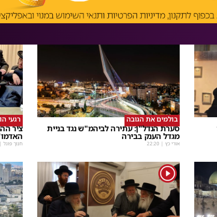
בולמים את הגובה
רגעי הו
סערת הנדל"ן: עתירה לביהמ"ש נגד בניית
ציר ההנ
מגדל הענק בבירה
האדמו"
אורי כץ
|
22:20
חנוך פוגל
|
1