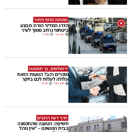
המחנה תחת כיתור
1
הדרג המדיני הורה: מבצע
ביטחוני נרחב סמוך לעיר
יוסי וינר
11:06
ירושלמים, כך תתגוננו
מוכרים רכב? הטעות הזאת
עלולה לעלות לכם ביוקר
חנוך פוגל
10:34
חרף דעת הרבנים
חשיפה: הטענה שהתנפצה
בבית המשפט – "אין נוהל