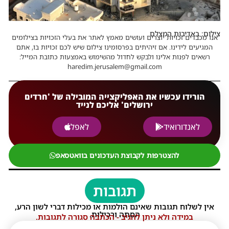
צילום: באדיבות המצלם
אנו מכבדים זכויות יוצרים ועושים מאמץ לאתר את בעלי הזכויות בצילומים
המגיעים לידינו. אם זיהיתים בפרסומינו צילום שיש לכם זכויות בו, אתם
רשאים לפנות אלינו ולבקש לחדול מהשימוש באמצעות כתובת המייל:
haredim.jerusalem@gmail.com
הורידו עכשיו את האפליקצייה המובילה של 'חרדים
ירושלים' אליכם לנייד
לאנדורואיד
לאפל
להצטרפות לקבוצת העדכונים בוואטסאפ
תגובות
אין לשלוח תגובות שאינם הולמות או מכילות דברי לשון הרע,
הסתה ורכילות.
במידה ולא ניתן להגיב - הכתבה סגורה לתגובות.