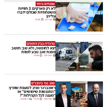
שמחים ביחד
לא רק פארקים: 3 חוויות
משפחתיות שכולם ידברו
עליהן
אורי כץ
15:39
טרגדיה בבין הזמנים
יצא לחופשה, ולא שב: תושב
פסגת זאב טבע למוות
יואל וולך
13:44
שוב נגד ביהכנ"ס
ראוכברגר מגיב לטענות שוורץ:
"התנגשות שימושים" או
"מענה לכל הקהילות"?
חנוך פוגל
13:18
1 תגובות