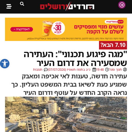
7.10 הבא?
"מגה פיגוע תכנוני": העתירה
פתח סרג
שמסעירה את דרום העיר
חנוך פוגל
19:48
כ״ב בתמוז תשפ״ו (07/07/2026)
תגובות
עתירה חדשה, טענות לאי אכיפה ומאבק
שמגיע כעת לשיאו בבית המשפט העליון. כך
נראה הקרב החדש על עוטף ודרום העיר