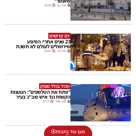
שאוסר"
אורי כץ
10:10
דם קדושים
23 שנים אחרי: הפיגוע
שירושלים לעולם לא תשכח
אורי כץ
23:41
הכול בגלל מסוק
"פתח את הטלפונים": הטענות
הקשות נגד איש שב"כ בעיר
חנוך פוגל
22:17
טען עוד כתבות