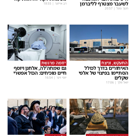
לשעבר מצטרף לליברמן
דב אייזנר
|
18:55
חנוך פוגל
|
20:57
התעקש, וניצח
יוזמה מרגשת
האיחורים בדרך לכולל
גם שמחה'לה, אלחנן ויוסף
הסתיימו בפיצוי של אלפי
חיים מוכיחים: הכול אפשרי
שקלים
יוסי וינר
|
16:54
יואל וולך
|
17:06