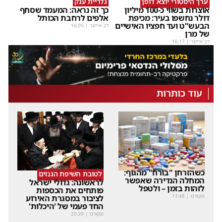
ערך היסטורי יוצא דופן
גלריית ענק
אוצרות בשווי כ-100 מיליון
כך זה נראה: המעמד שסחף
דולר נחשפו בעיר: מכיפת
אלפים לרחבת הכותל
הבעש"ט ועד חפציו האישיים
דב אייזנר
|
16:05
של מרן
דב אייזנר
|
16:17
עוד כותרות
כשהזרחן "בורח" מהגוף:
לטובת חשיפת הגנזים
המחלה הנדירה שאפשר
לראשונה: גדולי ישראל
לזהות בזמן – ולטפל
פותחים את הכספות
מקודם
|
11:48
לציבור במסגרת האירוע
החד פעמי של 'היכלות'
מקודם
|
20:39