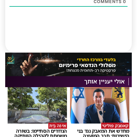
COMMENTS
0
אולי יעניין אותך
קאמבק פוליטי
אֵי-זֶה בַּיִת
מחדש את המאבק נגד בני
הנדודים הסתיימו: בשורה
הישיבות: חבר המועצה
משמחת לקהילה הוותיקה