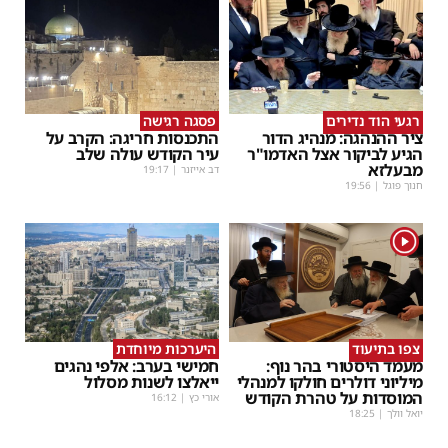
רגעי הוד נדירים
פסגה רגישה
ציר ההנהגה: מנהיג הדור
התכנסות חריגה: הקרב על
הגיע לביקור אצל האדמו"ר
עיר הקודש עולה שלב
מבעלזא
דב אייזנר
|
19:17
חנוך פוגל
|
19:56
1
צפו בתיעוד
היערכות מיוחדת
מעמד היסטורי בהר נוף:
חמישי בערב: אלפי נהגים
מיליוני דולרים חולקו למנהלי
ייאלצו לשנות מסלול
המוסדות על טהרת הקודש
אורי כץ
|
16:12
יואל וולך
|
18:25