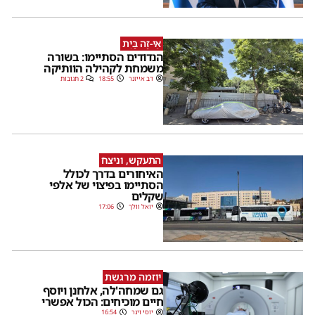
אֵי-זֶה בַּיִת
הנדודים הסתיימו: בשורה
משמחת לקהילה הוותיקה
דב אייזנר
18:55
2 תגובות
התעקש, וניצח
האיחורים בדרך לכולל
הסתיימו בפיצוי של אלפי
שקלים
יואל וולך
17:06
יוזמה מרגשת
גם שמחה'לה, אלחנן ויוסף
חיים מוכיחים: הכול אפשרי
יוסי וינר
16:54