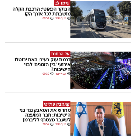
שימו לב
הבוקר הכאוטי: הרכבת הקלה
מושבתת לכל אורך הקו
חנוך פוגל
09:54
על הכוונת
דרמת ענק בעיר: האם יבוטלו
אירועי 'בין הזמנים' לבני
הישיבות?
דב אייזנר
09:30
קאמבק פוליטי
מחדש את המאבק נגד בני
הישיבות: חבר המועצה
לשעבר מצטרף לליברמן
חנוך פוגל
20:57