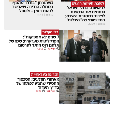
כשהזרחן "בורח" מהגוף:
לטובת חשיפת הגנזים
המחלה הנדירה שאפשר
לראשונה: גדולי ישראל
לזהות בזמן – ולטפל
פותחים את הכספות
מקודם
|
11:48
לציבור במסגרת האירוע
החד פעמי של 'היכלות'
מקודם
|
20:39
בלי הקלות
7 שנים לא מספיקות":
הפרקליטות מערערת; שמו של
אלחנן רוט הותר לפרסום
אורי כץ
12:43
הכרעה בינלאומית
מאחורי הקלעים: הסכסוך
החסידי שהגיע לפתחו של
בד"ץ 'העדה'
יואל וולך
12:02