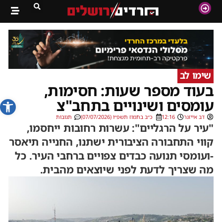
שימו לב
בעוד מספר שעות: חסימות,
פתח סרג
עומסים ושינויים בתחב"צ
דב אייזנר
12:16
כ״ב בתמוז תשפ״ו (07/07/2026)
תגובות
"עיר על הרגליים": עשרות רחובות ייחסמו,
קווי התחבורה הציבורית ישתנו, החנייה תיאסר
-ועומסי תנועה כבדים צפויים ברחבי העיר. כל
מה שצריך לדעת לפני שיוצאים מהבית.