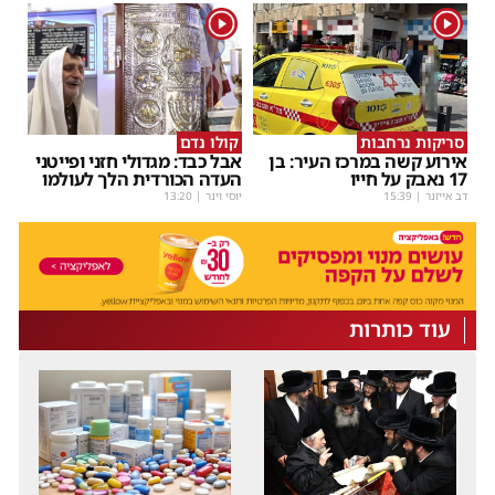
1
1
סריקות נרחבות
קולו נדם
אירוע קשה במרכז העיר: בן
אבל כבד: מגדולי חזני ופייטני
17 נאבק על חייו
העדה הכורדית הלך לעולמו
דב אייזנר
|
15:39
יוסי וינר
|
13:20
עוד כותרות