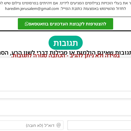
 את בעלי הזכויות בצילומים המגיעים לידינו. אם זיהיתים בפרסומינו צילום שיש לכ
לחדול מהשימוש באמצעות כתובת המייל: haredim.jerusalem@gmail.com
להצטרפות לקבוצת העדכונים בוואטסאפ
תגובות
גובות שאינם הולמות או מכילות דברי לשון הרע, הסת
במידה ולא ניתן להגיב - הכתבה סגורה לתגובות.
שם*