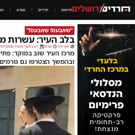
חדשות
חרדים
ספרא
הכ
"שאבעס! שאבעס!"
בלב העיר: עשרות מח
יואל וולך
20:56
י״ט בתמוז תשפ״ו (04/07/2026)
מרכז העיר שוב במוקד: פת
ובהמשך הצטרפו גם גורמים 