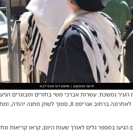
תיעוד מהמקום | שימוש לפי סעיף 27א'
העיר נמשכת: עשרות אברכי משי בחורים ומבוגרים הגיע
הקפה החדש "בסמטה", שנפתח לאחרונה ברחוב אגריפס 8, ס
 הגיעו במספר גלים לאורך שעות היום, קראו קריאות מחא