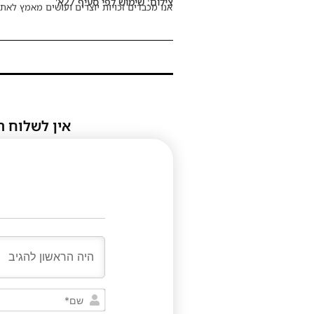
צילום: שימוש לפי סעיף 27א'
אנו מכבדים זכויות יוצרים ועושים מאמץ לאתר
אין לשלוח ת