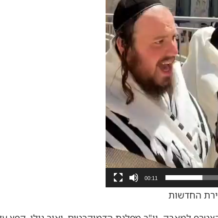
00:11
זירת החדשות
טרף למאבק. יו"ר מפלגת הדמוקרטים, יאיר גולן, קפץ על