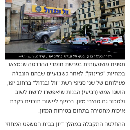
הזירה במקור ברוך וסניף זול ובגדול ברחוב יפו | קרדיט: wikimapia
תפנית משמעותית בפרשת חומרי ההרדמה שנמצאו
במחיות "פרינוק": לאחר כשבועיים שבהם הוגבלה
פעילותם של שני סניפי רשת "זול ובגדול" ברחוב יפו,
הושגו אמש (רביעי) הבנות שיאפשרו לרשת לשוב
ולמכור גם מוצרי מזון, בכפוף ליישום תוכנית בקרת
איכות מחמירה בתחום בטיחות המזון.
ההחלטה התקבלה במהלך דיון בבית המשפט המחוזי