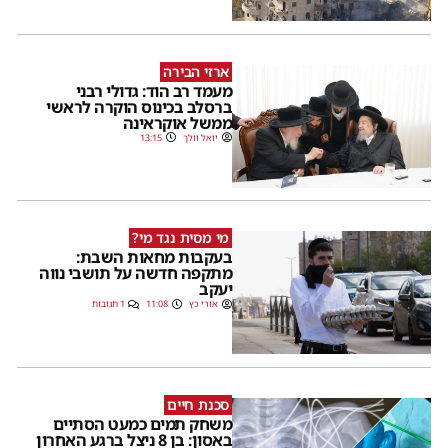
ארזי הבירה
מעמד רב הוד: גדולי רבני
ברסלב בכינוס הוקרה לראשי
ממשל אוקראינה
יואל וולך
13:15
מי מסית נגד מי?
בעקבות מחאות השבת:
מתקפה חדשה על תושבי נווה
יעקב
אורי כץ
11:08
1 תגובות
סכנת חיים
משחק תמים כמעט הסתיים
באסון: בן 8 ניצל ברגע האחרון