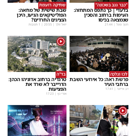
"כבר גנב בשכונה"
שתיקה רועמת
בלעדי | כך נתפס המתחזה:
שבת שישית של מחאה:
העימות ברחוב והסכין
הפוליטיקאים הגיעו, היכן
שנמצאה בכיסו
הנציגים החרדים?
חנוך פוגל
|
21:44
יואל וולך
|
20:55
| 1 תגובות
1
לְכוּ וְנֵלְכָה
בד"ה
פרשת ראה: כל אירועי השבת
טרגדיה ברחוב אדוניהו הכהן:
ברחבי העיר
הדרייבר לא שרד את
הפציעות
דב אייזנר
|
17:41
אורי כץ
|
17:23
1