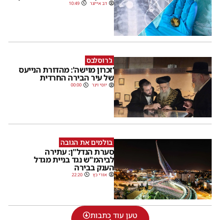
דב אייזנר
10:49
ג'רוסלבס
'זכרון מוישה': מהדורת הנייעס
של עיר הבירה החרדית
יוסי וינר
00:00
בולמים את הגובה
סערת הנדל"ן: עתירה
לביהמ"ש נגד בניית מגדל
הענק בבירה
אורי כץ
22:20
טען עוד כתבות