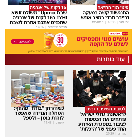
פינוי תוך החייאה
16 דקות של אנרגיה
התנגשות קשה במעקה:
שבת Upmix" משולם זושא
דרייבר חרדי במצב אנוש
וTYH ב16 דקות של אנרגיה
שתכניס אתכם אחרת לשבת
יוסי וינר
|
16:35
| 1 תגובות
חרדים ירושלים
|
14:26
עוד כותרות
כשהזרחן "בורח" מהגוף:
לטובת חשיפת הגנזים
המחלה הנדירה שאפשר
לראשונה: גדולי ישראל
לזהות בזמן – ולטפל
פותחים את הכספות
מקודם
|
11:48
לציבור במסגרת האירוע
החד פעמי של 'היכלות'
מקודם
|
20:39