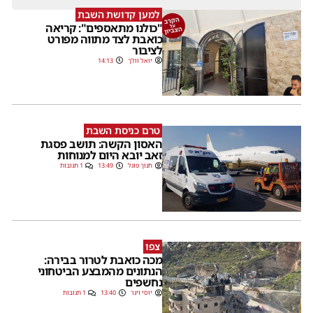
למען קדושת השבת
"כולנו מתאספים": קריאה
כואבת לצד מתווה מפורט
לציבור
יואל וולך
14:13
טרם כניסת השבת
האסון הקשה: תושב פסגת
זאב יובא היום למנוחות
חנוך פוגל
13:49
1 תגובות
צפו
מכה כואבת לטרור בבירה:
הנתונים מהמבצע הביטחוני
נחשפים
יוסי וינר
13:40
1 תגובות