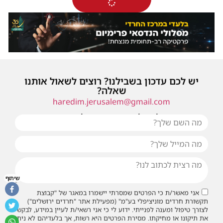
יש לכם עדכון בשבילנו? רוצים לשאול אותנו
שאלה?
haredim.jerusalem@gmail.com
או שילחו אלינו פנייה ונחזור אליכם בהקדם
שיתוף
אני מאשר/ת כי הפרטים שמסרתי יישמרו במאגר של "קבוצת
תקשורת חרדים מוניציפלי בע"מ" (מפעילת אתר "חרדים ירושלים")
לצורך טיפול ומענה לפנייתי. ידוע לי כי אני רשאי/ת לעיין במידע, לבקש
את תיקונו או מחיקתו. מסירת הפרטים היא רשות, אך בלעדיהם לא ניתן