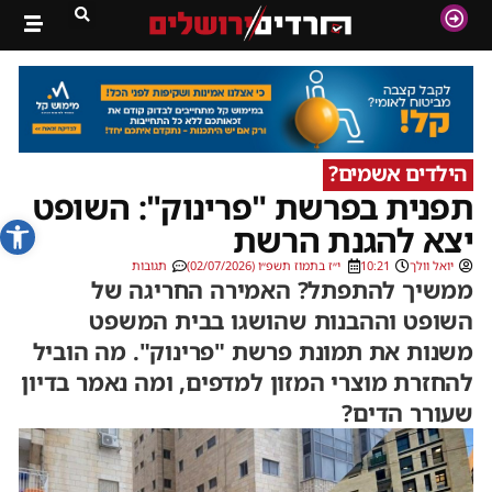
הילדים אשמים?
תפנית בפרשת "פרינוק": השופט
פתח סרג
יצא להגנת הרשת
יואל וולך
10:21
י״ז בתמוז תשפ״ו (02/07/2026)
תגובות
ממשיך להתפתל? האמירה החריגה של
השופט וההבנות שהושגו בבית המשפט
משנות את תמונת פרשת "פרינוק". מה הוביל
להחזרת מוצרי המזון למדפים, ומה נאמר בדיון
שעורר הדים?