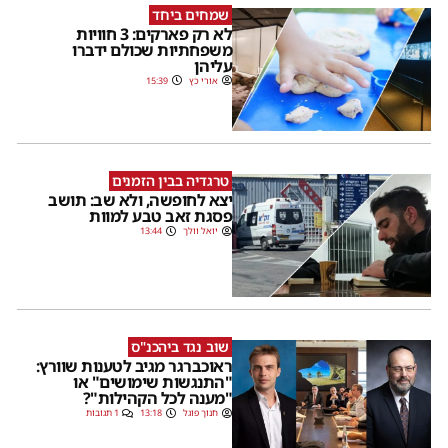
שמחים ביחד
לא רק פארקים: 3 חוויות
משפחתיות שכולם ידברו
עליהן
אורי כץ
15:39
טרגדיה בבין הזמנים
יצא לחופשה, ולא שב: תושב
פסגת זאב טבע למוות
יואל וולך
13:44
שוב נגד ביהכנ"ס
ראוכברגר מגיב לטענות שוורץ:
"התנגשות שימושים" או
"מענה לכל הקהילות"?
חנוך פוגל
13:18
1 תגובות