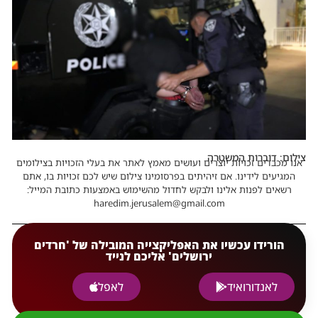
צילום: דוברות המשטרה
אנו מכבדים זכויות יוצרים ועושים מאמץ לאתר את בעלי הזכויות בצילומים
המגיעים לידינו. אם זיהיתים בפרסומינו צילום שיש לכם זכויות בו, אתם
רשאים לפנות אלינו ולבקש לחדול מהשימוש באמצעות כתובת המייל:
haredim.jerusalem@gmail.com
הורידו עכשיו את האפליקצייה המובילה של 'חרדים
ירושלים' אליכם לנייד
לאנדורואיד
לאפל