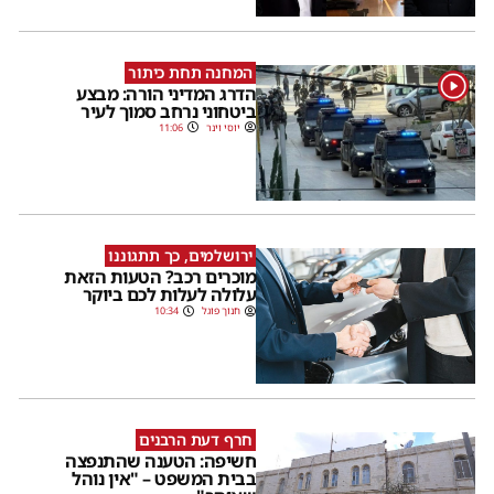
המחנה תחת כיתור
1
הדרג המדיני הורה: מבצע
ביטחוני נרחב סמוך לעיר
יוסי וינר
11:06
ירושלמים, כך תתגוננו
מוכרים רכב? הטעות הזאת
עלולה לעלות לכם ביוקר
חנוך פוגל
10:34
חרף דעת הרבנים
חשיפה: הטענה שהתנפצה
בבית המשפט – "אין נוהל