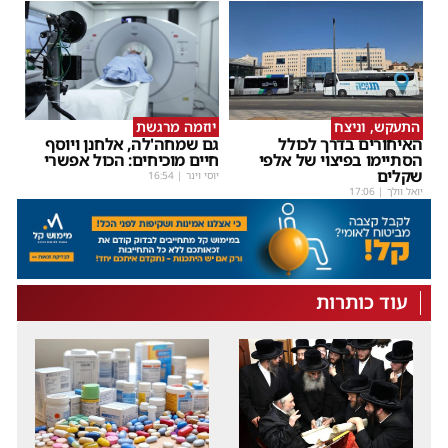
התעקש, וניצח
יוזמה מרגשת
האיחורים בדרך לכולל
גם שמחה'לה, אלחנן ויוסף
הסתיימו בפיצוי של אלפי
חיים מוכיחים: הכול אפשרי
שקלים
יוסי וינר
|
16:54
יואל וולך
|
17:06
עוד כותרות