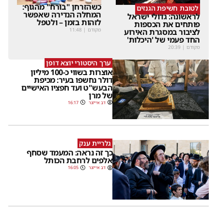
כשהזרחן "בורח" מהגוף:
לטובת חשיפת הגנזים
המחלה הנדירה שאפשר
לראשונה: גדולי ישראל
לזהות בזמן – ולטפל
פותחים את הכספות
מקודם
|
11:48
לציבור במסגרת האירוע
החד פעמי של 'היכלות'
מקודם
|
20:39
ערך היסטורי יוצא דופן
אוצרות בשווי כ-100 מיליון
דולר נחשפו בעיר: מכיפת
הבעש"ט ועד חפציו האישיים
של מרן
דב אייזנר
16:17
גלריית ענק
כך זה נראה: המעמד שסחף
אלפים לרחבת הכותל
דב אייזנר
16:05