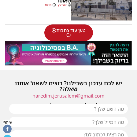
שאוסר"
אורי כץ
10:10
טען עוד כתבות
יש לכם עדכון בשבילנו? רוצים לשאול אותנו
שאלה?
haredim.jerusalem@gmail.com
או שילחו אלינו פנייה ונחזור אליכם בהקדם
שיתוף