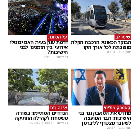
שימו לב
על הכוונת
הבוקר הכאוטי: הרכבת הקלה
דרמת ענק בעיר: האם יבוטלו
מושבתת לכל אורך הקו
אירועי 'בין הזמנים' לבני
הישיבות?
חנוך פוגל
|
09:54
דב אייזנר
|
09:30
קאמבק פוליטי
אֵי-זֶה בַּיִת
מחדש את המאבק נגד בני
הנדודים הסתיימו: בשורה
הישיבות: חבר המועצה
משמחת לקהילה הוותיקה
לשעבר מצטרף לליברמן
דב אייזנר
|
18:55
| 2 תגובות
חנוך פוגל
|
20:57