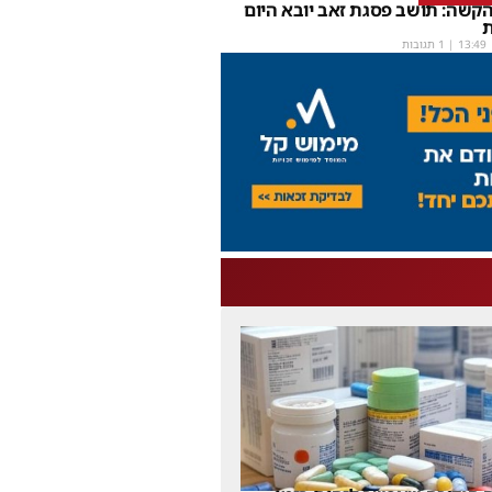
קשה: תושב פסגת זאב יובא היום
ת
13:49
| 1 תגובות