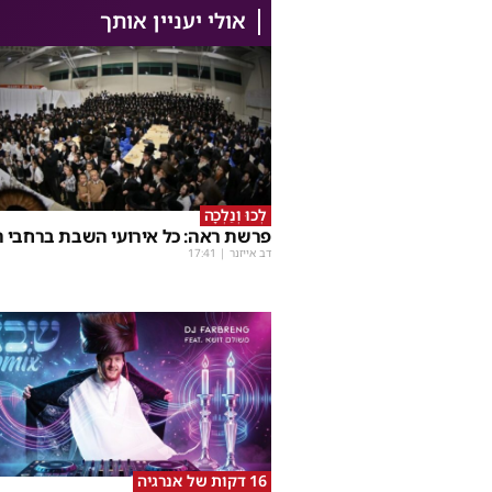
אולי יעניין אותך
לְכוּ וְנֵלְכָה
פרשת ראה: כל אירועי השבת ברחבי ה
דב אייזנר
|
17:41
16 דקות של אנרגיה