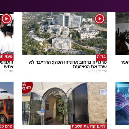
1
1
בד"ה
פינוי ת
עיר
טרגדיה ברחוב אדוניהו הכהן: הדרייבר לא
התנגשו
שרד את הפציעות
אנוש
אורי כץ
|
17:23
יוסי וינר
|
5
למען קדושת השבת
טרם כנ