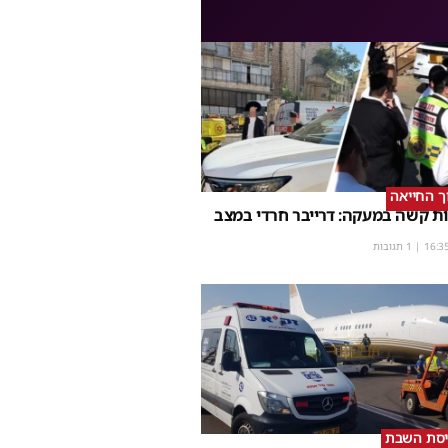
וך החייאה
ת קשה במעקה: דרייבר חרדי במצב
16:3
| 1 תגובות
יסת השבת