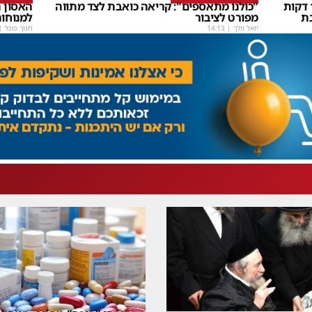
שבת Upmix" משולם זושא וTYH ב16 דקות
"כולנו מתאספים": קריאה כואבת לצד מתווה
האסון ה
ת
מפורט לציבור
למנוחו
יואל וולך
|
14:13
חנוך פוגל
|