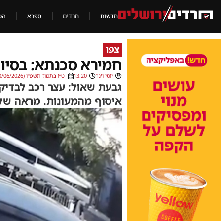
חדשות
חרדים
ספרא
הכ
צפו
חמירא סכנתא: בסיום
יוסי וינר
13:20
ט״ו בתמוז תשפ״ו (30/06/2026)
גבעת שאול: עצר רכב לבדי
איסוף מהמעונות. מראה שלא