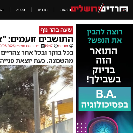
חדשות
חרדים
ספרא
הכ
שעה בהר נוף
התושבים זועמים: "
אורי כץ
19:47
י״ד בתמוז תשפ״ו (29/06/2026)
בכל בוקר ובכל אחר צהריים
מהשכונה. כעת יוצאת פנייה 