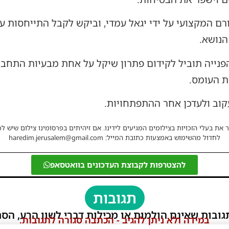
ורם המקצועי על ידי יגאל עמדי, וביקש לקבל התייחסות ע
הנושא.
הפנייה תוביל לקידום פתרון שיקל על אחת מבעיות התחב
ת העומס.
עקוב ולעדכן אחר ההתפתחויות.
 את בעלי הזכויות בצילומים המגיעים לידינו. אם זיהיתים בפרסומינו צילום שיש לכ
לחדול מהשימוש באמצעות כתובת המייל: haredim.jerusalem@gmail.com
להצטרפות לקבוצת העדכונים בוואטסאפ
תגובות
גובות שאינם הולמות או מכילות דברי לשון הרע, הסת
במידה ולא ניתן להגיב - הכתבה סגורה לתגובות.