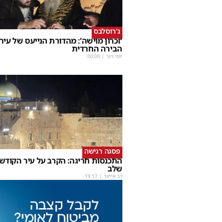
ג'רוסלבס
'זכרון מוישה': מהדורת הנייעס של עיר
הבירה החרדית
יוסי וינר
|
00:00
פסגה רגישה
התכנסות חריגה: הקרב על עיר הקודש
שלב
דב אייזנר
|
19:17