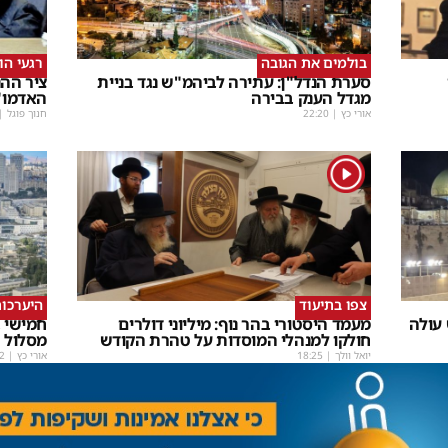
בולמים את הגובה
רגעי הו
סערת הנדל"ן: עתירה לביהמ"ש נגד בניית
ציר ההנ
מגדל הענק בבירה
האדמו"
אורי כץ
|
22:20
חנוך פוגל
|
1
צפו בתיעוד
היערכות
 עולה
מעמד היסטורי בהר נוף: מיליוני דולרים
חמישי ב
חולקו למנהלי המוסדות על טהרת הקודש
מסלול
יואל וולך
|
18:25
אורי כץ
|
2