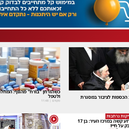
כשהזרחן "בורח" מהגוף: המחלה
ולטפל
 הכספות לציבור במסגרת
מקודם
|
11:48
קות נרחבות
1
אירוע קשה במרכז העיר: בן 17
ק על חייו