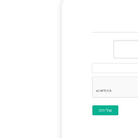
דוא"ל
(לא
חובה)