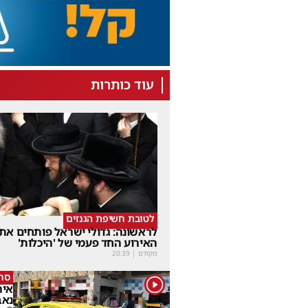
עוד כותרות
לטובת חשיפת הגנזים
לראשונה: גדולי ישראל פותחים את
האירוע החד פעמי של 'היכלות'
מקודם
|
20:39
סרי
1
נאב