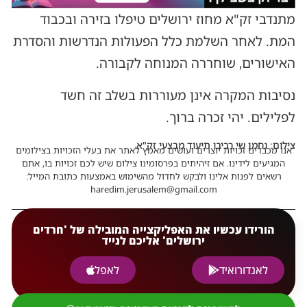
מתנדבי זק"א מחוז ירושלים טיפלו בזירה ובכבוד
המת. לאחר השלמת כלל הפעולות הנדרשות והסדרת
האישורים, שוחררה המנוחה לקבורה.
נסיבות המקרה אינן מעוררות בשלב זה חשד
לפלילים. יהי זכרה ברוך.
צילום: נחמן שי רביבו תיעוד מבצעי זק"א
אנו מכבדים זכויות יוצרים ועושים מאמץ לאתר את בעלי הזכויות בצילומים
המגיעים לידינו. אם זיהיתים בפרסומינו צילום שיש לכם זכויות בו, אתם
רשאים לפנות אלינו ולבקש לחדול מהשימוש באמצעות כתובת המייל:
haredim.jerusalem@gmail.com
הורידו עכשיו את האפליקצייה המובילה של 'חרדים
ירושלים' אליכם לנייד
לאנדורואיד
לאפל