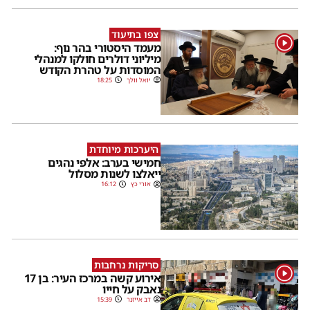
צפו בתיעוד
1
מעמד היסטורי בהר נוף:
מיליוני דולרים חולקו למנהלי
המוסדות על טהרת הקודש
יואל וולך
18:25
היערכות מיוחדת
חמישי בערב: אלפי נהגים
ייאלצו לשנות מסלול
אורי כץ
16:12
סריקות נרחבות
1
אירוע קשה במרכז העיר: בן 17
נאבק על חייו
דב אייזנר
15:39