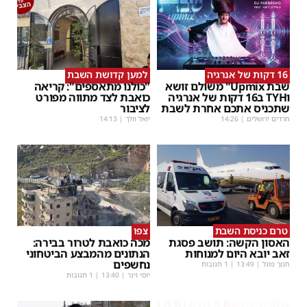
16 דקות של אנרגיה
למען קדושת השבת
שבת Upmix" משולם זושא
"כולנו מתאספים": קריאה
וTYH ב16 דקות של אנרגיה
כואבת לצד מתווה מפורט
שתכניס אתכם אחרת לשבת
לציבור
חרדים ירושלים
|
14:26
יואל וולך
|
14:13
טרם כניסת השבת
צפו
האסון הקשה: תושב פסגת
מכה כואבת לטרור בבירה:
זאב יובא היום למנוחות
הנתונים מהמבצע הביטחוני
נחשפים
חנוך פוגל
|
13:49
| 1 תגובות
יוסי וינר
|
13:40
| 1 תגובות