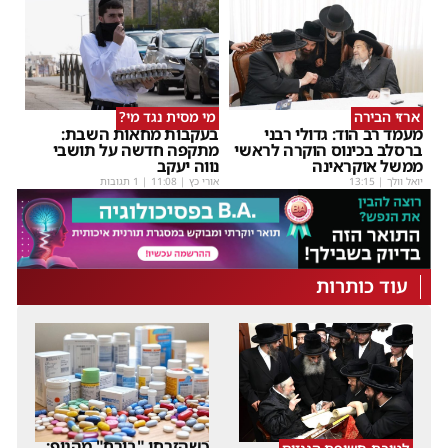
ארזי הבירה
מי מסית נגד מי?
מעמד רב הוד: גדולי רבני
בעקבות מחאות השבת:
ברסלב בכינוס הוקרה לראשי
מתקפה חדשה על תושבי
ממשל אוקראינה
נווה יעקב
יואל וולך
|
13:15
אורי כץ
|
11:08
| 1 תגובות
עוד כותרות
כשהזרחן "בורח" מהגוף: