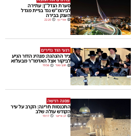
סערת הנדל"ן: עתירה
לביהמ"ש נגד בניית מגדל
הענק בבירה
אורי כץ
22:20
רגעי הוד נדירים
ציר ההנהגה: מנהיג הדור הגיע
לביקור אצל האדמו"ר מבעלזא
חנוך פוגל
19:56
פסגה רגישה
התכנסות חריגה: הקרב על עיר
הקודש עולה שלב
דב אייזנר
19:17