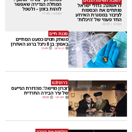
לטובת חשיפת הגנזים
המחלה הנדירה שאפשר
לראשונה: גדולי ישראל
לזהות בזמן – ולטפל
פותחים את הכספות
מקודם
|
11:48
לציבור במסגרת האירוע
החד פעמי של 'היכלות'
מקודם
|
20:39
סכנת חיים
משחק תמים כמעט הסתיים
באסון: בן 8 ניצל ברגע האחרון
דב אייזנר
10:49
ג'רוסלבס
'זכרון מוישה': מהדורת הנייעס
של עיר הבירה החרדית
יוסי וינר
00:00
בולמים את הגובה