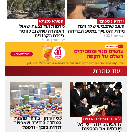
ירתיע נוספים?
חמירא סכנתא
חשב שהכביש שלו: ניגח
מרמות ועד גבעת שאול:
ניידת והמשיך במסע הבריחה
האזהרה שחשוב להכיר
בימים הקרובים
דב אייזנר
|
16:32
דב אייזנר
|
15:36
עוד כותרות
כשהזרחן "בורח" מהגוף:
לטובת חשיפת הגנזים
המחלה הנדירה שאפשר
לראשונה: גדולי ישראל
לזהות בזמן – ולטפל
פותחים את הכספות
מקודם
|
11:48