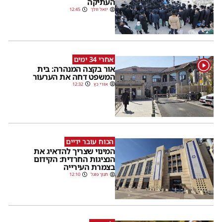
העתיקה
יואל וולך
12:45
אחרי 34 ימים
1
אור בקצה המנהרה: בית
המשפט דחה את הערעור
אורי כץ
12:32
הכוח עובר ידיים
המינוי שצריך להדאיג את
הנציגות החרדית: הקידום
בצמרת העירייה
חנוך פוגל
12:10