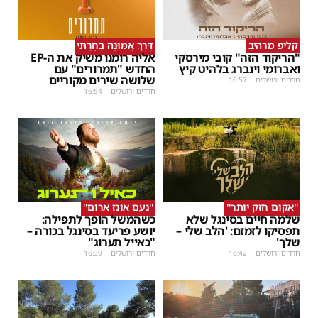
קליפ מרהיב
דֶּרֶךְ אֱמוּנָה בָחָרְתִּי
"הריקוד הזה" קובי מירסקי
אליה רומנו משיק את ה-EP
ואברומי וינברג בלהיט קיץ
החדש "תמרורים" עם
שלושה שירים מקוריים
חרדים ירושלים
|
16:57
חרדים ירושלים
|
16:54
''אקום חזק יותר''
''נעם אונז ארום''
שלמה חיים בסינגל שלא
כשהמשל הופך לתפילה:
תפסיקו לזמזם: 'הלב שלי –
יושע פריעד בסינגל בכורה –
שלך'
"כאייל תערוג"
חרדים ירושלים
|
16:42
חרדים ירושלים
|
16:39