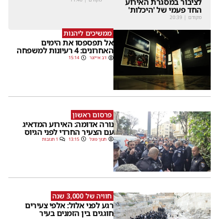
לציבור במסגרת האירוע
החד פעמי של 'היכלות'
מקודם
|
20:39
ממשיכים ליהנות
אל תפספסו את הימים
האחרונים: 4 רעיונות למשפחה
דב אייזנר
15:14
פרסום ראשון
נורה אדומה: האירוע המדאיג
עם הצעיר החרדי לפני הגיוס
חנוך פוגל
13:15
1 תגובות
חוויה של 3,000 שנה
רגע לפני אלול: אלפי צעירים
חוגגים בין הזמנים בעיר