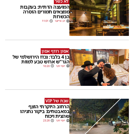
לא כשר
המועצה הדתית: בעקבות
ממצאים חמורים הוסרה
הכשרות
דב אייזנר
11:01
אסון רודף אסון
בן 4 בלבד: נכדו הירושלמי של
הגר"ש ארוש טבע למוות
יוסי וינר
10:20
שבת של VIP
הרחוב היוקרתי הוצף
במאבטחים: ביקור נתניהו
שהצית ויכוח
יוסי וינר
23:28