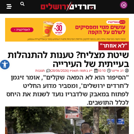
"לא אוותר"
שיטת מצליח? טענות להתנהלות
פתח סרג
בעייתית של העירייה
דב אייזנר
10:10
י״ג בתמוז תשפ״ו (28/06/2026)
תגובות
"הסיפור הוא לא המאה שקלים", אומר זיגמן
ל'חרדים ירושלים', ומסביר מדוע החליט
לפתוח במאבק שלדבריו נועד לשנות את היחס
לכלל התושבים.