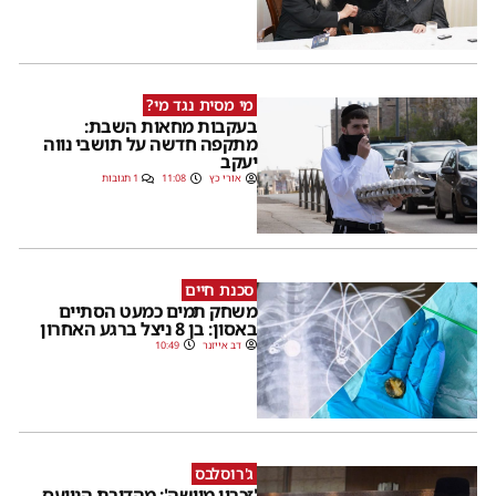
מי מסית נגד מי?
בעקבות מחאות השבת:
מתקפה חדשה על תושבי נווה
יעקב
אורי כץ
11:08
1 תגובות
סכנת חיים
משחק תמים כמעט הסתיים
באסון: בן 8 ניצל ברגע האחרון
דב אייזנר
10:49
ג'רוסלבס
'זכרון מוישה': מהדורת הנייעס