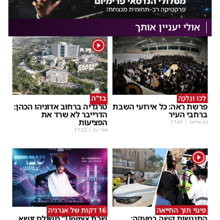
אולי יעניין אותך
1
לְכוּ וְנֵלְכָה
בד"ה
פרשת ראה: כל אירועי השבת
טרגדיה ברחוב אדוניהו הכהן:
ברחבי העיר
הדרייבר לא שרד את
הפציעות
דב אייזנר
|
17:41
אורי כץ
|
17:23
1
פינוי תוך החייאה
16 דקות של אנרגיה
התנגשות קשה במעקה:
שבת Upmix" משולם זושא