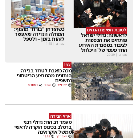
כשהזרחן "בורח" מהגוף:
לטובת חשיפת הגנזים
המחלה הנדירה שאפשר
לראשונה: גדולי ישראל
לזהות בזמן – ולטפל
פותחים את הכספות
מקודם
|
11:48
לציבור במסגרת האירוע
החד פעמי של 'היכלות'
מקודם
|
20:39
צפו
מכה כואבת לטרור בבירה:
הנתונים מהמבצע הביטחוני
נחשפים
יוסי וינר
13:40
1 תגובות
ארזי הבירה
מעמד רב הוד: גדולי רבני
ברסלב בכינוס הוקרה לראשי
ממשל אוקראינה
יואל וולך
13:15