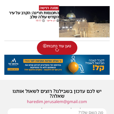
פסגה רגישה
התכנסות חריגה: הקרב על עיר
הקודש עולה שלב
דב אייזנר
19:17
טען עוד כתבות
יש לכם עדכון בשבילנו? רוצים לשאול אותנו
שאלה?
haredim.jerusalem@gmail.com
או שילחו אלינו פנייה ונחזור אליכם בהקדם