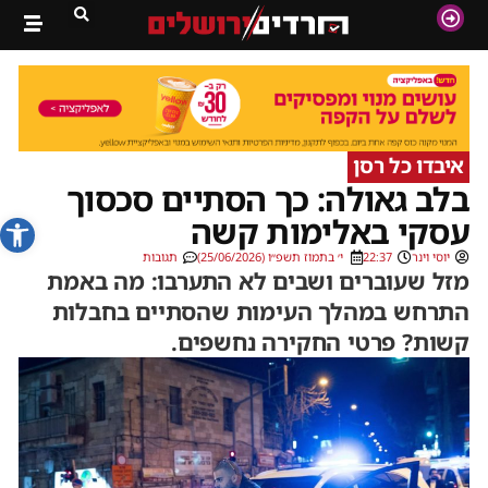
איבדו כל רסן
בלב גאולה: כך הסתיים סכסוך
פתח סרג
עסקי באלימות קשה
יוסי וינר
22:37
י׳ בתמוז תשפ״ו (25/06/2026)
תגובות
מזל שעוברים ושבים לא התערבו: מה באמת
התרחש במהלך העימות שהסתיים בחבלות
קשות? פרטי החקירה נחשפים.