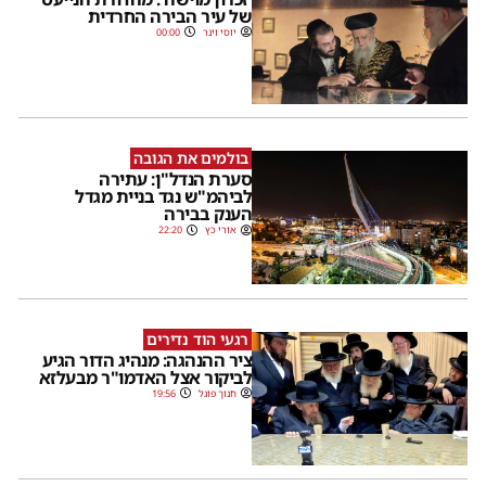
של עיר הבירה החרדית
יוסי וינר
00:00
בולמים את הגובה
סערת הנדל"ן: עתירה
לביהמ"ש נגד בניית מגדל
הענק בבירה
אורי כץ
22:20
רגעי הוד נדירים
ציר ההנהגה: מנהיג הדור הגיע
לביקור אצל האדמו"ר מבעלזא
חנוך פוגל
19:56