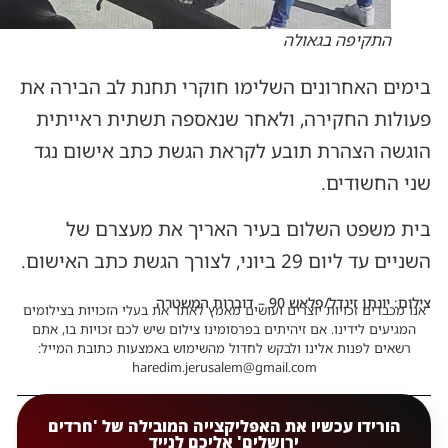
התקיפה בגאולה
בימים האחרונים השלימו חוקרי תחנת לב הבירה את
פעולות החקירה, ולאחר שנאספה תשתית ראייתית
הוגשה הצהרת תובע לקראת הגשת כתב אישום נגד
שני החשודים.
בית משפט השלום בעיר האריך את מעצרם של
השניים עד ליום 29 ביוני, לצורך הגשת כתב האישום.
צילום: יונתן זינדל/פלאש 90 – דוברות המשטרה
אנו מכבדים זכויות יוצרים ועושים מאמץ לאתר את בעלי הזכויות בצילומים
המגיעים לידינו. אם זיהיתים בפרסומינו צילום שיש לכם זכויות בו, אתם
רשאים לפנות אלינו ולבקש לחדול מהשימוש באמצעות כתובת המייל:
haredim.jerusalem@gmail.com
הורידו עכשיו את האפליקצייה המובילה של 'חרדים
ירושלים' אליכם לנייד