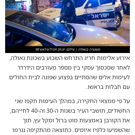
משטרה בגאולה | צילום: יונתן זינדל/פלאש 90
אירוע אלימות חריג התרחש השבוע בשכונת גאולה,
לאחר שסכסוך עסקי בין מספר מעורבים הידרדר
לעימות אלים שהסתיים בפצוע שפונה לבית החולים
עם חבלות בראשו.
על פי ממצאי החקירה, במהלך העימות תקפו שני
החשודים, תושבי העיר בשנות ה-30 וה-40 לחייהם,
את הקורבן באמצעות מוט ברזל ומקל עץ, תוך
שהשמיעו כלפיו איומים. כתוצאה מהתקיפה נגרמו