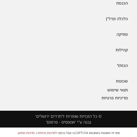
הכנסת
כלכלה ונדל"ן
מוזיקה
קהילות
הכותל
שכונות
תנאי שימוש
מדיניות פרטיות
© כל הזכויות שמורות ל'חרדים ירושלים'
נבנה ע"י 'אמפסיס - פרסום'
אתר זה מאובטח באמצעות reCAPTCHA וגוגל בכפוף
למדיניות פרטיות
ו-
מדיניות שימוש
.