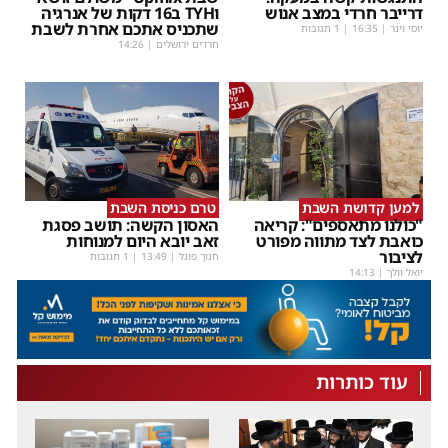
דרייבר חרדי במצב אנוש
וTYH ב16 דקות של אנרגיה
שתכניס אתכם אחרת לשבת
יוסי וינר
|
16:35
| 1 תגובות
חרדים ירושלים
|
14:26
למען קדושת השבת
טרם כניסת השבת
"כולנו מתאספים": קריאה
האסון הקשה: תושב פסגת
כואבת לצד מתווה מפורט
זאב יובא היום למנוחות
לציבור
חנוך פוגל
|
13:49
| 1 תגובות
יואל וולך
|
14:13
עוד כותרות