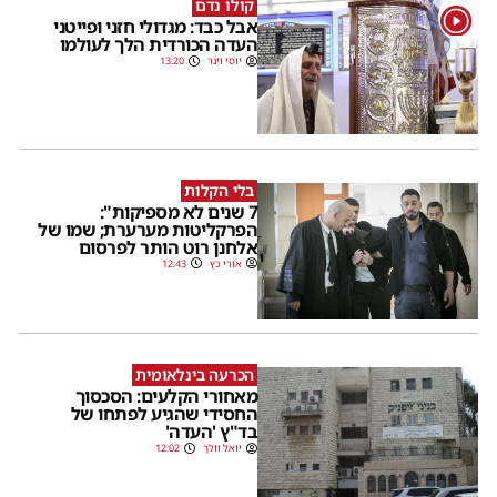
קולו נדם
1
אבל כבד: מגדולי חזני ופייטני
העדה הכורדית הלך לעולמו
יוסי וינר
13:20
בלי הקלות
7 שנים לא מספיקות":
הפרקליטות מערערת; שמו של
אלחנן רוט הותר לפרסום
אורי כץ
12:43
הכרעה בינלאומית
מאחורי הקלעים: הסכסוך
החסידי שהגיע לפתחו של
בד"ץ 'העדה'
יואל וולך
12:02