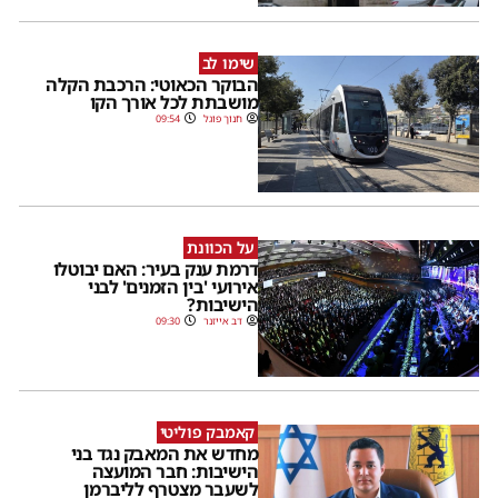
שימו לב
הבוקר הכאוטי: הרכבת הקלה
מושבתת לכל אורך הקו
חנוך פוגל
09:54
על הכוונת
דרמת ענק בעיר: האם יבוטלו
אירועי 'בין הזמנים' לבני
הישיבות?
דב אייזנר
09:30
קאמבק פוליטי
מחדש את המאבק נגד בני
הישיבות: חבר המועצה
לשעבר מצטרף לליברמן