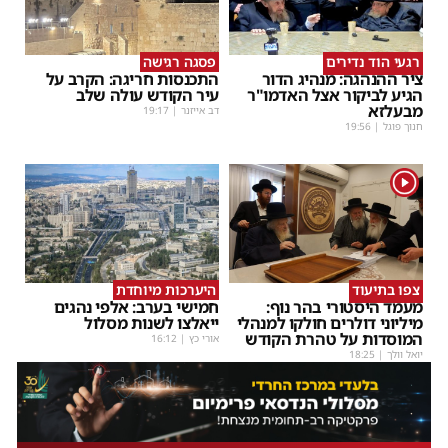
רגעי הוד נדירים
פסגה רגישה
ציר ההנהגה: מנהיג הדור
התכנסות חריגה: הקרב על
הגיע לביקור אצל האדמו"ר
עיר הקודש עולה שלב
מבעלזא
דב אייזנר
|
19:17
חנוך פוגל
|
19:56
1
צפו בתיעוד
היערכות מיוחדת
מעמד היסטורי בהר נוף:
חמישי בערב: אלפי נהגים
מיליוני דולרים חולקו למנהלי
ייאלצו לשנות מסלול
המוסדות על טהרת הקודש
אורי כץ
|
16:12
יואל וולך
|
18:25