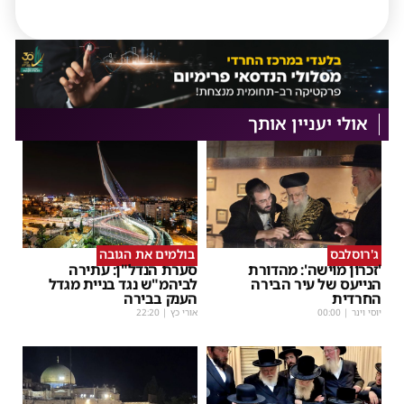
אולי יעניין אותך
ג'רוסלבס
בולמים את הגובה
'זכרון מוישה': מהדורת
סערת הנדל"ן: עתירה
הנייעס של עיר הבירה
לביהמ"ש נגד בניית מגדל
החרדית
הענק בבירה
יוסי וינר
|
00:00
אורי כץ
|
22:20