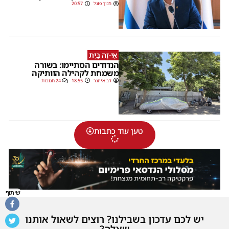
חנוך פוגל
20:57
אֵי-זֶה בַּיִת
הנדודים הסתיימו: בשורה
משמחת לקהילה הוותיקה
דב אייזנר
18:55
24 תגובות
טען עוד כתבות
שיתוף
יש לכם עדכון בשבילנו? רוצים לשאול אותנו
שאלה?