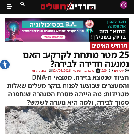
תרחיש האימים
25 מטר מתחת לקרקע: האם
פתח סרג
נמנעה חדירה לבירה?
יוסי וינר
12:34
ט׳ בתמוז תשפ״ו (24/06/2026)
תגובה אחת
הציוד שנמצא בזירה, ממצאי ה-DNA
והמעצרים שבוצעו לפנות בוקר מעלים שאלות
מטרידות: מה הייתה מטרת המנהרה שנחפרה
סמוך לבירה, ולמה היא נועדה לשמש?