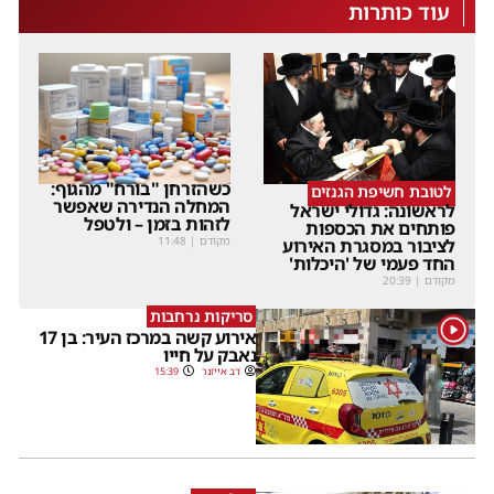
עוד כותרות
כשהזרחן "בורח" מהגוף:
לטובת חשיפת הגנזים
המחלה הנדירה שאפשר
לראשונה: גדולי ישראל
לזהות בזמן – ולטפל
פותחים את הכספות
מקודם
|
11:48
לציבור במסגרת האירוע
החד פעמי של 'היכלות'
מקודם
|
20:39
סריקות נרחבות
1
אירוע קשה במרכז העיר: בן 17
נאבק על חייו
דב אייזנר
15:39