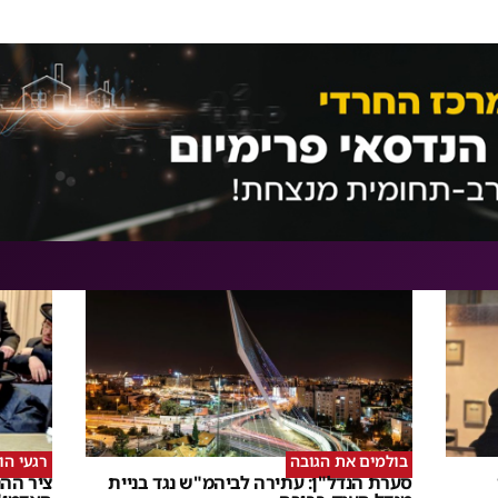
בולמים את הגובה
רגעי הו
סערת הנדל"ן: עתירה לביהמ"ש נגד בניית
ציר ההנ