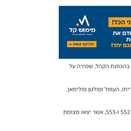
 בהכוונת הקהל, שמירה על
ב הרחובות דרך יריחו, העופל וסולטן סולימאן.
לטובת ציבור המשתתפים יופעלו החל מהשעה 19:00 קווי הסעה מיוחדים שמספרם 551, 552 ו-553, אשר יצאו מצומת