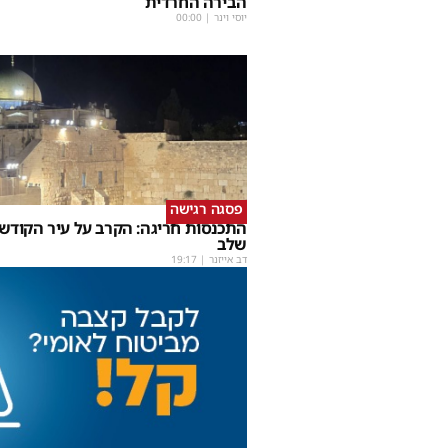
הבירה החרדית
יוסי וינר
|
00:00
פסגה רגישה
התכנסות חריגה: הקרב על עיר הקודש
שלב
דב אייזנר
|
19:17