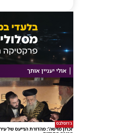
אולי יעניין אותך
ג'רוסלבס
'זכרון מוישה': מהדורת הנייעס של עיר