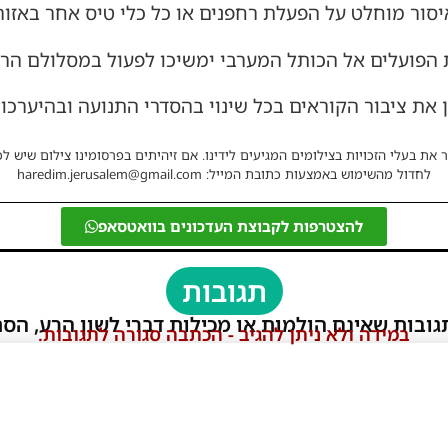
איסור מוחלט על הפעלת רחפנים או כל כלי טיס אחר באזור
ת הפועלים אל הכותל המערבי ימשיכו לפעול במסלולם הרגי
 את ציבור הקוראים בכל שינוי בהסדרי התנועה ובהיערכו
 את בעלי הזכויות בצילומים המגיעים לידינו. אם זיהיתים בפרסומינו צילום שיש לכ
לחדול מהשימוש באמצעות כתובת המייל: haredim.jerusalem@gmail.com
להצטרפות לקבוצת העדכונים בוואטסאפ
תגובות
גובות שאינם הולמות או מכילות דברי לשון הרע, הסת
במידה ולא ניתן להגיב - הכתבה סגורה לתגובות.