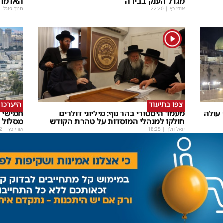
מגדל הענק בבירה
האדמו"
אורי כץ
|
22:20
חנוך פוגל
|
1
צפו בתיעוד
היערכות
 עולה
מעמד היסטורי בהר נוף: מיליוני דולרים
חמישי ב
חולקו למנהלי המוסדות על טהרת הקודש
מסלול
יואל וולך
|
18:25
אורי כץ
|
2