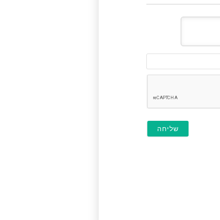
דוא"ל
(לא
חובה)