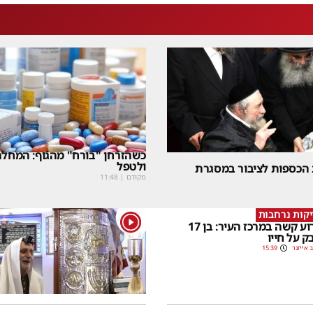
כשהזרחן "בורח" מהגוף: המחלה
ולטפל
 הכספות לציבור במסגרת
מקודם
|
11:48
קות נרחבות
1
אירוע קשה במרכז העיר: בן 17
ק על חייו
 אייזנר
15:39