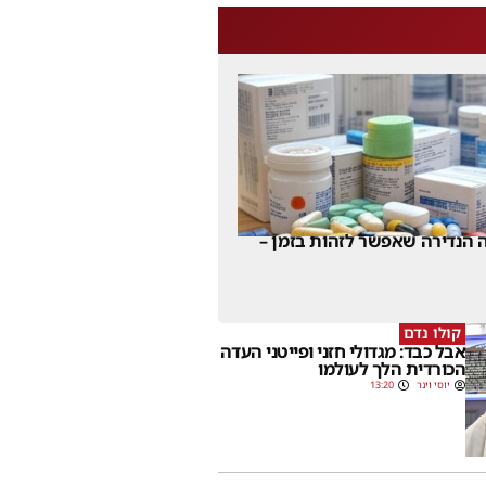
 הנדירה שאפשר לזהות בזמן –
קולו נדם
אבל כבד: מגדולי חזני ופייטני העדה
הכורדית הלך לעולמו
יוסי וינר
13:20