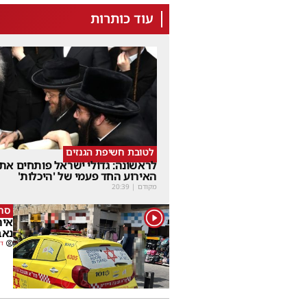
עוד כותרות
לטובת חשיפת הגנזים
לראשונה: גדולי ישראל פותחים את
האירוע החד פעמי של 'היכלות'
מקודם
|
20:39
סרי
1
נאב
דב