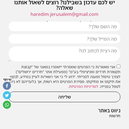
יש לכם עדכון בשבילנו? רוצים לשאול אותנו
שאלה?
haredim.jerusalem@gmail.com
או שילחו אלינו פנייה ונחזור אליכם בהקדם
אני מאשר/ת כי הפרטים שמסרתי יישמרו במאגר של "קבוצת
תקשורת חרדים מוניציפלי בע"מ" (מפעילת אתר "חרדים ירושלים")
לצורך טיפול ומענה לפנייתי. ידוע לי כי אני רשאי/ת לעיין במידע, לבקש
שיתוף
את תיקונו או מחיקתו. מסירת הפרטים היא רשות, אך בלעדיהם לא ניתן
לטפל בפנייה.
למדיניות הפרטיות
.
שליחה
ניווט באתר
חדשות