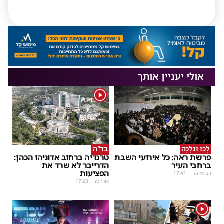
אולי יעניין אותך
1
לְכוּ וְנֵלְכָה
בד"ה
פרשת ראה: כל אירועי השבת
טרגדיה ברחוב אדוניהו הכהן:
ברחבי העיר
הדרייבר לא שרד את
הפציעות
דב אייזנר
|
17:41
אורי כץ
|
17:23
1