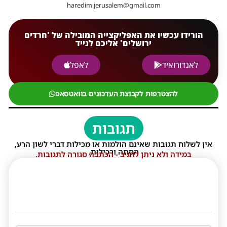
haredim.jerusalem@gmail.com
הורידו עכשיו את האפליקצייה המובילה של 'חרדים
ירושלים' אליכם לנייד
לאנדורואיד
לאפל
להצטרפות לקבוצת העדכונים בוואטסאפ
תגובות
אין לשלוח תגובות שאינם הולמות או מכילות דברי לשון הרע,
הסתה ורכילות.
במידה ולא ניתן להגיב - הכתבה סגורה לתגובות.