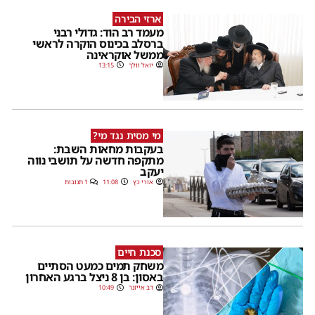
ארזי הבירה
מעמד רב הוד: גדולי רבני
ברסלב בכינוס הוקרה לראשי
ממשל אוקראינה
יואל וולך
13:15
מי מסית נגד מי?
בעקבות מחאות השבת:
מתקפה חדשה על תושבי נווה
יעקב
אורי כץ
11:08
1 תגובות
סכנת חיים
משחק תמים כמעט הסתיים
באסון: בן 8 ניצל ברגע האחרון
דב אייזנר
10:49