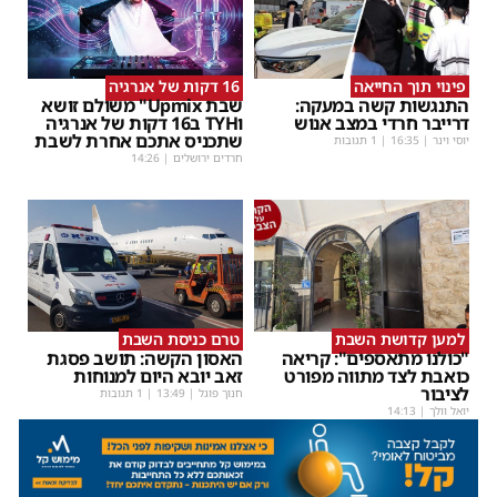
פינוי תוך החייאה
16 דקות של אנרגיה
התנגשות קשה במעקה:
שבת Upmix" משולם זושא
דרייבר חרדי במצב אנוש
וTYH ב16 דקות של אנרגיה
שתכניס אתכם אחרת לשבת
יוסי וינר
|
16:35
| 1 תגובות
חרדים ירושלים
|
14:26
למען קדושת השבת
טרם כניסת השבת
"כולנו מתאספים": קריאה
האסון הקשה: תושב פסגת
כואבת לצד מתווה מפורט
זאב יובא היום למנוחות
לציבור
חנוך פוגל
|
13:49
| 1 תגובות
יואל וולך
|
14:13