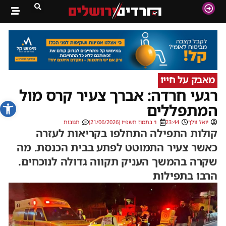
מאבק על חייו
רגעי חרדה: אברך צעיר קרס מול
פתח סרג
המתפללים
יואל וולך
23:44
ו׳ בתמוז תשפ״ו (21/06/2026)
תגובות
קולות התפילה התחלפו בקריאות לעזרה
כאשר צעיר התמוטט לפתע בבית הכנסת. מה
שקרה בהמשך העניק תקווה גדולה לנוכחים.
הרבו בתפילות