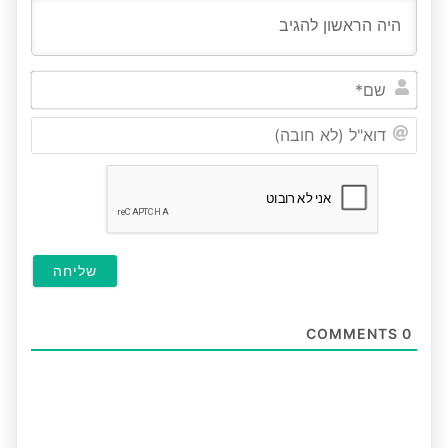
שם*
דוא"ל
(לא
חובה
COMMENTS
0