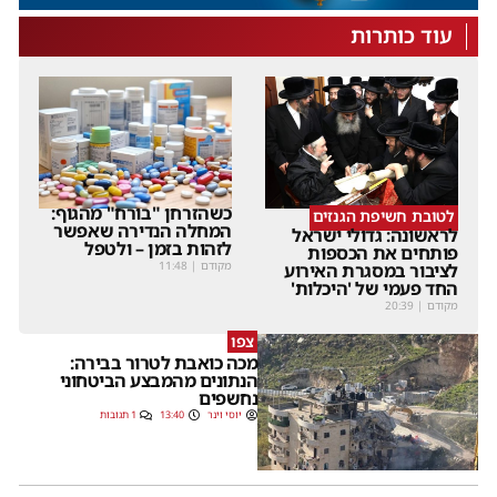
עוד כותרות
כשהזרחן "בורח" מהגוף:
לטובת חשיפת הגנזים
המחלה הנדירה שאפשר
לראשונה: גדולי ישראל
לזהות בזמן – ולטפל
פותחים את הכספות
מקודם
|
11:48
לציבור במסגרת האירוע
החד פעמי של 'היכלות'
מקודם
|
20:39
צפו
מכה כואבת לטרור בבירה:
הנתונים מהמבצע הביטחוני
נחשפים
יוסי וינר
13:40
1 תגובות