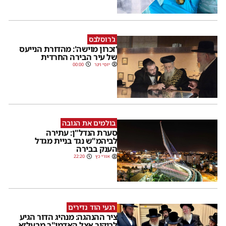
ג'רוסלבס
'זכרון מוישה': מהדורת הנייעס
של עיר הבירה החרדית
יוסי וינר
00:00
בולמים את הגובה
סערת הנדל"ן: עתירה
לביהמ"ש נגד בניית מגדל
הענק בבירה
אורי כץ
22:20
רגעי הוד נדירים
ציר ההנהגה: מנהיג הדור הגיע
לביקור אצל האדמו"ר מבעלזא