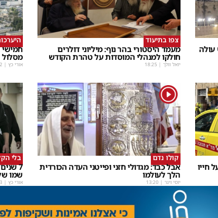
צפו בתיעוד
היערכות
 עולה
מעמד היסטורי בהר נוף: מיליוני דולרים
חמישי ב
חולקו למנהלי המוסדות על טהרת הקודש
מסלול
יואל וולך
|
18:25
אורי כץ
|
2
1
קולו נדם
בלי הקל
אבל כבד: מגדולי חזני ופייטני העדה הכורדית
7 שנים
הלך לעולמו
שמו של
יוסי וינר
|
13:20
אורי כץ
|
3