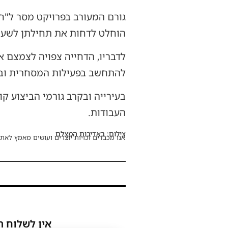
הוחלט לדחות את תחילתן לשעה 23:00 בעקבות פניות של בעלי עסקים ולקוחות באזור קניון 
לדבריו, הדחייה צפויה לצמצם 
להתחשב בפעילות המסחרית ובצ
בעירייה ובקרב גורמי הביצוע ק
העבודות.
צילום: באדיבות המצלם
אנו מכבדים זכויות יוצרים ועושים מאמץ לאתר
אין לשלוח ת