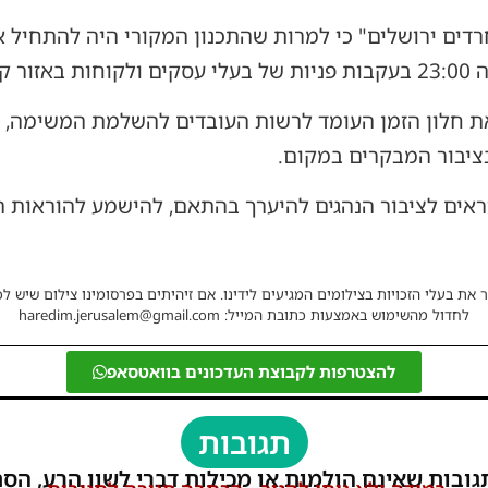
רמות.
את חלון הזמן העומד לרשות העובדים להשלמת המשימה, 
יבור המבקרים במקום.
וראים לציבור הנהגים להיערך בהתאם, להישמע להוראות ה
 את בעלי הזכויות בצילומים המגיעים לידינו. אם זיהיתים בפרסומינו צילום שיש לכ
לחדול מהשימוש באמצעות כתובת המייל: haredim.jerusalem@gmail.com
להצטרפות לקבוצת העדכונים בוואטסאפ
תגובות
גובות שאינם הולמות או מכילות דברי לשון הרע, הסת