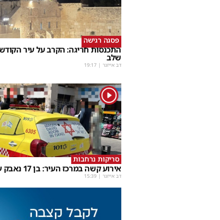
פסגה רגישה
התכנסות חריגה: הקרב על עיר הקודש
שלב
דב אייזנר
|
19:17
1
סריקות נרחבות
אירוע קשה במרכז העיר: בן 17 נאבק על חייו
דב אייזנר
|
15:39