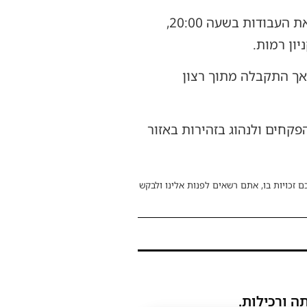
גורם המעורב בפרויקט מסר ל"חרדים ירושלים" כי למרות שהתכנון המקורי היה להתחיל את העבודות בשעה 20:00,
אך התקבלה מתוך רצון
פקחים ולנהוג בזהירות באזור
ם זכויות בו, אתם רשאים לפנות אלינו ולבקש
ה ורכילות.