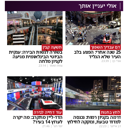
אולי יעניין אותך
דם עבדיך השפוך
תִּשְׁעָה קַבִּין
25 שנה אחרי: הפצע בלב
בשורה לנשות הבירה: ענקית
העיר שלא הגליד
הביוטי הבינלאומית מגיעה
לקניון מלחה
אורי כץ
|
23:39
צוות האתר
|
23:14
לחץ בחנות
עוד דחייה לבירה
דרמה בקניון רמות: נכנסה
הדד-ליין מתקרב: מה יקרה
למדוד טבעת, ונזקקה לחילוץ
לערוץ 14 בעיר?
דב אייזנר
|
22:23
יוסי וינר
|
21:46