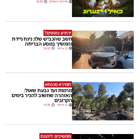
חרדים ירושלים
16:39
ירתיע נוספים?
חשב שהכביש שלו: ניגח ניידת
והמשיך במסע הבריחה
דב אייזנר
16:32
חמירא סכנתא
מרמות ועד גבעת שאול:
האזהרה שחשוב להכיר בימים
הקרובים
דב אייזנר
15:36
ממשיכים ליהנות