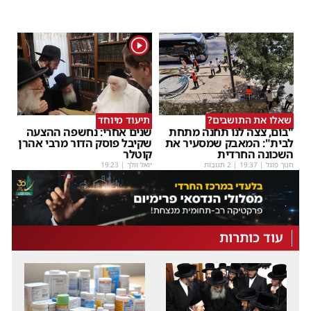
1
שאלו את התושבים?
תיעוד מיוחד
"בום, צצה לנו תחנה מתחת
שנים אחרי: נחשפה ההצעה
לבית": המאבק שמסעיר את
שקיבל פוסק הדור מרבי אהרן
השכונה החרדית
קוטלר
חנוך פוגל
|
19:37
| 2 תגובות
יואל וולך
|
19:23
עוד כותרות