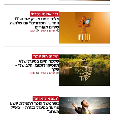
דֶּרֶךְ אֱמוּנָה בָחָרְתִּי
אליה רומנו משיק את ה-EP
החדש "תמרורים" עם שלושה
שירים מקוריים
חרדים ירושלים
16:54
''אקום חזק יותר''
שלמה חיים בסינגל שלא
תפסיקו לזמזם: 'הלב שלי –
שלך'
חרדים ירושלים
16:42
''נעם אונז ארום''
כשהמשל הופך לתפילה: יושע
פריעד בסינגל בכורה – "כאייל
תערוג"