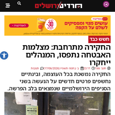
חשש כבד
החקירה מתרחבת: מצלמות
פתח סרג
האבטחה נתפסו, המנהלים
ייחקרו
חנוך פוגל
23:11
ב׳ בתמוז תשפ״ו (17/06/2026)
תגובות
החקירה נמשכת בכל העוצמה, ובינתיים
נחשפים פרטים חדשים על הנעשה בשני
הסניפים הירושלמיים שנמצאים בלב הפרשה.