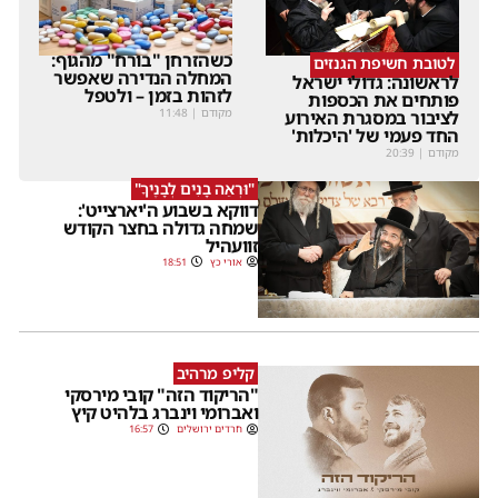
כשהזרחן "בורח" מהגוף:
לטובת חשיפת הגנזים
המחלה הנדירה שאפשר
לראשונה: גדולי ישראל
לזהות בזמן – ולטפל
פותחים את הכספות
מקודם
|
11:48
לציבור במסגרת האירוע
החד פעמי של 'היכלות'
מקודם
|
20:39
"וּרְאֵה בָנִים לְבָנֶיךָ"
דווקא בשבוע ה'יארצייט':
שמחה גדולה בחצר הקודש
זוועהיל
אורי כץ
18:51
קליפ מרהיב
"הריקוד הזה" קובי מירסקי
ואברומי וינברג בלהיט קיץ
חרדים ירושלים
16:57