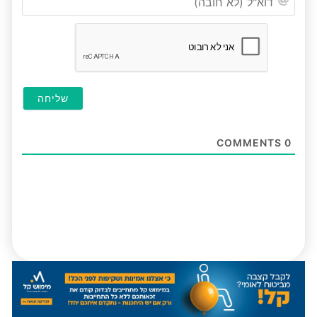
(לא
חובה
COMMENTS
0