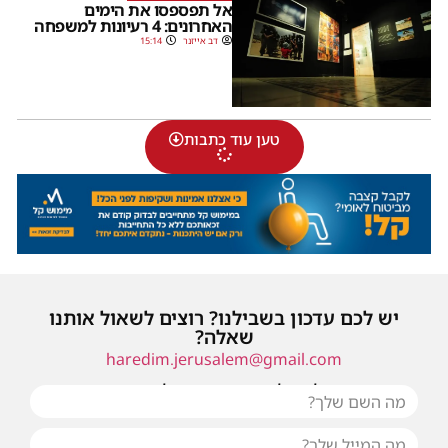
אל תפספסו את הימים
האחרונים: 4 רעיונות למשפחה
דב אייזנר
15:14
טען עוד כתבות
יש לכם עדכון בשבילנו? רוצים לשאול אותנו
שאלה?
haredim.jerusalem@gmail.com
או שילחו אלינו פנייה ונחזור אליכם בהקדם