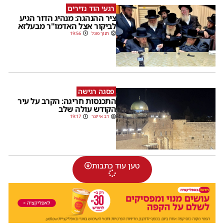
רגעי הוד נדירים
ציר ההנהגה: מנהיג הדור הגיע
לביקור אצל האדמו"ר מבעלזא
חנוך פוגל
19:56
פסגה רגישה
התכנסות חריגה: הקרב על עיר
הקודש עולה שלב
דב אייזנר
19:17
טען עוד כתבות