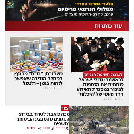
עוד כותרות
כשהזרחן "בורח" מהגוף:
לטובת חשיפת הגנזים
המחלה הנדירה שאפשר
לראשונה: גדולי ישראל
לזהות בזמן – ולטפל
פותחים את הכספות
מקודם
|
11:48
לציבור במסגרת האירוע
החד פעמי של 'היכלות'
מקודם
|
20:39
צפו
מכה כואבת לטרור בבירה:
הנתונים מהמבצע הביטחוני
נחשפים
יוסי וינר
13:40
1 תגובות