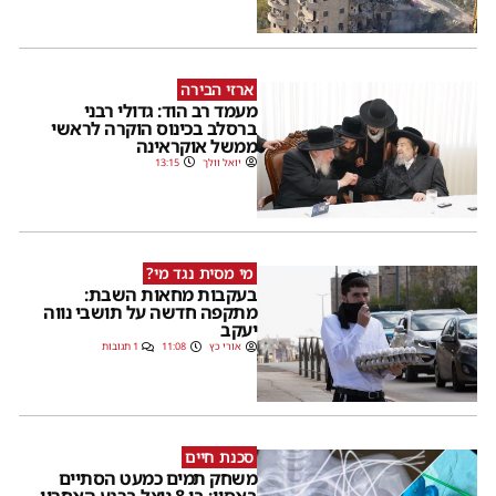
ארזי הבירה
מעמד רב הוד: גדולי רבני
ברסלב בכינוס הוקרה לראשי
ממשל אוקראינה
יואל וולך
13:15
מי מסית נגד מי?
בעקבות מחאות השבת:
מתקפה חדשה על תושבי נווה
יעקב
אורי כץ
11:08
1 תגובות
סכנת חיים
משחק תמים כמעט הסתיים