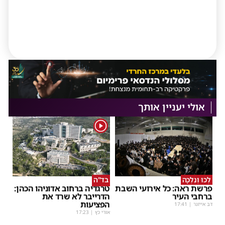
אולי יעניין אותך
1
לְכוּ וְנֵלְכָה
בד"ה
פרשת ראה: כל אירועי השבת
טרגדיה ברחוב אדוניהו הכהן:
ברחבי העיר
הדרייבר לא שרד את
הפציעות
דב אייזנר
|
17:41
אורי כץ
|
17:23