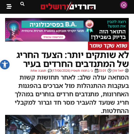
שווא שקד שומר
לא שותקים יותר: הצעד החריג
פתח סרג
של המתנדבים החרדים בעיר
יואל וולך
23:01
ב׳ בתמוז תשפ״ו (17/06/2026)
תגובה אחת
המחאה עולה שלב: לאחר תחושות קשות
בעקבות ההתנהלות מול אברכים בהפגנות
האחרונות, מתנדבים חרדים בוחרים במהלך
חריג שנועד להעביר מסר חד וברור למקבלי
ההחלטות.