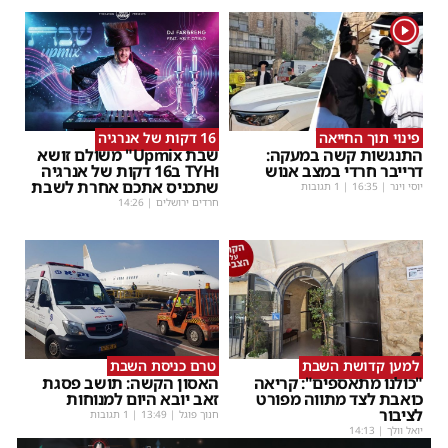
1
פינוי תוך החייאה
16 דקות של אנרגיה
התנגשות קשה במעקה:
שבת Upmix" משולם זושא
דרייבר חרדי במצב אנוש
וTYH ב16 דקות של אנרגיה
שתכניס אתכם אחרת לשבת
יוסי וינר
|
16:35
| 1 תגובות
חרדים ירושלים
|
14:26
למען קדושת השבת
טרם כניסת השבת
"כולנו מתאספים": קריאה
האסון הקשה: תושב פסגת
כואבת לצד מתווה מפורט
זאב יובא היום למנוחות
לציבור
חנוך פוגל
|
13:49
| 1 תגובות
יואל וולך
|
14:13