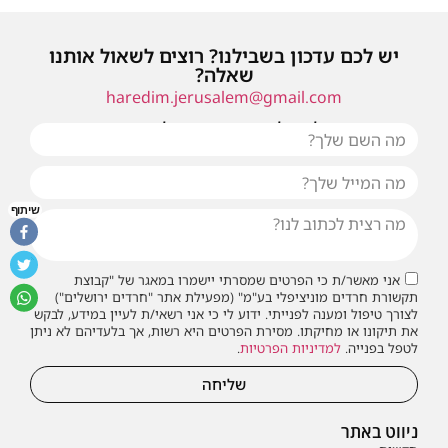
יש לכם עדכון בשבילנו? רוצים לשאול אותנו
שאלה?
haredim.jerusalem@gmail.com
או שילחו אלינו פנייה ונחזור אליכם בהקדם
שיתוף
אני מאשר/ת כי הפרטים שמסרתי יישמרו במאגר של "קבוצת
תקשורת חרדים מוניציפלי בע"מ" (מפעילת אתר "חרדים ירושלים")
לצורך טיפול ומענה לפנייתי. ידוע לי כי אני רשאי/ת לעיין במידע, לבקש
את תיקונו או מחיקתו. מסירת הפרטים היא רשות, אך בלעדיהם לא ניתן
לטפל בפנייה.
למדיניות הפרטיות
.
שליחה
ניווט באתר