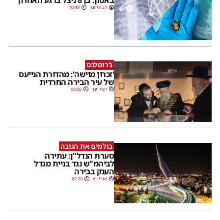
באסון: בן 8 ניצל ברגע האחרון
דב אייזנר
10:49
ג'רוסלבס
'זכרון מוישה': מהדורת הנייעס
של עיר הבירה החרדית
יוסי וינר
00:00
בולמים את הגובה
סערת הנדל"ן: עתירה
לביהמ"ש נגד בניית מגדל
הענק בבירה
אורי כץ
22:20