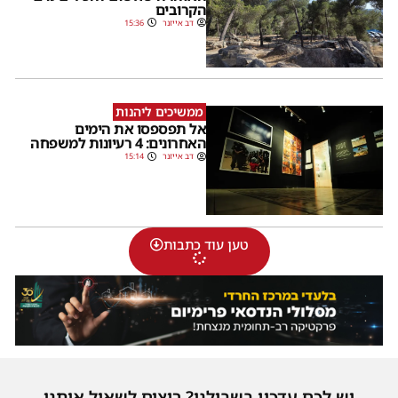
הקרובים
דב אייזנר
15:36
ממשיכים ליהנות
אל תפספסו את הימים
האחרונים: 4 רעיונות למשפחה
דב אייזנר
15:14
טען עוד כתבות
יש לכם עדכון בשבילנו? רוצים לשאול אותנו