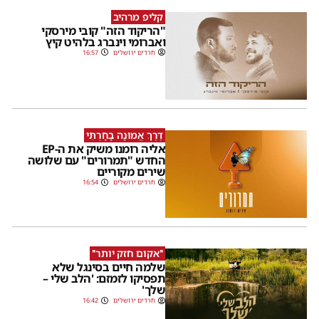
קליפ מרהיב
"הריקוד הזה" קובי מירסקי
ואברומי וינברג בלהיט קיץ
חרדים ירושלים
16:57
דֶּרֶךְ אֱמוּנָה בָחָרְתִּי
אליה רומנו משיק את ה-EP
החדש "תמרורים" עם שלושה
שירים מקוריים
חרדים ירושלים
16:54
''אקום חזק יותר''
שלמה חיים בסינגל שלא
תפסיקו לזמזם: 'הלב שלי –
שלך'
חרדים ירושלים
16:42