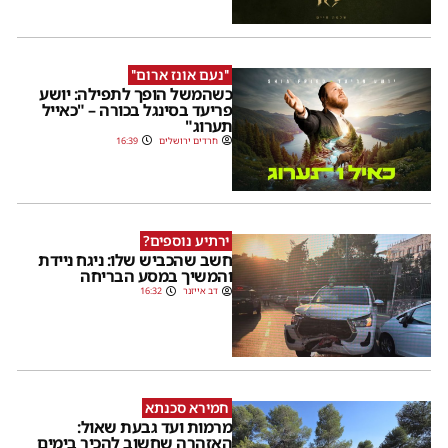
''נעם אונז ארום''
כשהמשל הופך לתפילה: יושע
פריעד בסינגל בכורה – "כאייל
תערוג"
חרדים ירושלים
16:39
ירתיע נוספים?
חשב שהכביש שלו: ניגח ניידת
והמשיך במסע הבריחה
דב אייזנר
16:32
חמירא סכנתא
מרמות ועד גבעת שאול:
האזהרה שחשוב להכיר בימים