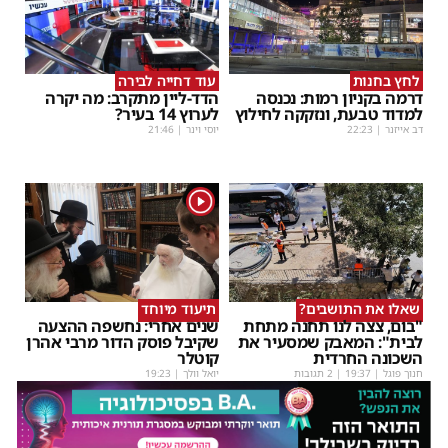
לחץ בחנות
עוד דחייה לבירה
דרמה בקניון רמות: נכנסה
הדד-ליין מתקרב: מה יקרה
למדוד טבעת, ונזקקה לחילוץ
לערוץ 14 בעיר?
דב אייזנר
|
22:23
יוסי וינר
|
21:46
1
שאלו את התושבים?
תיעוד מיוחד
"בום, צצה לנו תחנה מתחת
שנים אחרי: נחשפה ההצעה
לבית": המאבק שמסעיר את
שקיבל פוסק הדור מרבי אהרן
השכונה החרדית
קוטלר
חנוך פוגל
|
19:37
| 2 תגובות
יואל וולך
|
19:23