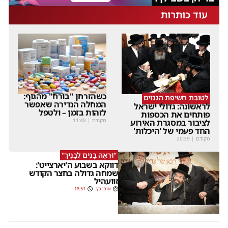
עוד כותרות
כשהזרחן "בורח" מהגוף:
לטובת חשיפת הגנזים
המחלה הנדירה שאפשר
לראשונה: גדולי ישראל
לזהות בזמן – ולטפל
פותחים את הכספות
מקודם
|
11:48
לציבור במסגרת האירוע
החד פעמי של 'היכלות'
מקודם
|
20:39
"וּרְאֵה בָנִים לְבָנֶיךָ"
דווקא בשבוע ה'יארצייט':
שמחה גדולה בחצר הקודש
זוועהיל
אורי כץ
18:51