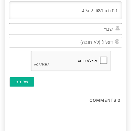
שם*
דוא"ל
(לא
חובה
COMMENTS
0