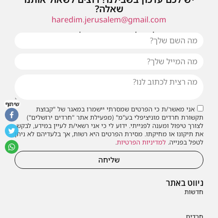
שאלה?
haredim.jerusalem@gmail.com
או שילחו אלינו פנייה ונחזור אליכם בהקדם
שיתוף
אני מאשר/ת כי הפרטים שמסרתי יישמרו במאגר של "קבוצת
תקשורת חרדים מוניציפלי בע"מ" (מפעילת אתר "חרדים ירושלים")
לצורך טיפול ומענה לפנייתי. ידוע לי כי אני רשאי/ת לעיין במידע, לבקש
את תיקונו או מחיקתו. מסירת הפרטים היא רשות, אך בלעדיהם לא ניתן
לטפל בפנייה.
למדיניות הפרטיות
.
שליחה
ניווט באתר
חדשות
חרדים