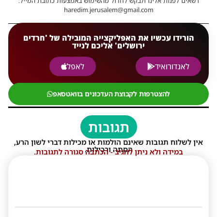
רשאים לפנות אלינו ולבקש לחדול מהשימוש באמצעות כתובת המייל:
haredim.jerusalem@gmail.com
הורידו עכשיו את האפליקצייה המובילה של 'חרדים
ירושלים' אליכם לנייד
לאנדורואיד
לאפל
להצטרפות לקבוצת העדכונים בוואטסאפ
תגובות
אין לשלוח תגובות שאינם הולמות או מכילות דברי לשון הרע,
הסתה ורכילות.
במידה ולא ניתן להגיב - הכתבה סגורה לתגובות.