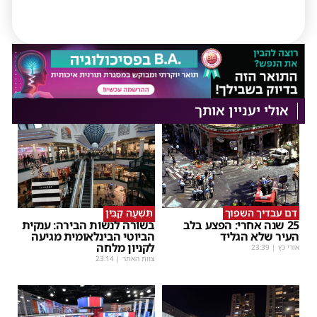
אולי יעניין אותך
דם עבדיך השפוך
תִּשְׁעָה קַבִּין
25 שנה אחרי: הפצע בלב
בשורה לנשות הבירה: ענקית
העיר שלא הגליד
הביוטי הבינלאומית מגיעה
לקניון מלחה
אורי כץ
|
23:39
צוות האתר
|
23:14