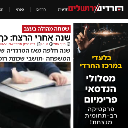
חדשות
חרדים
ספרא
הכ
שמחה מהולה בעצב
שנה אחרי הרצח: כך
חנוך פוגל
17:38
כ״ט בסיון תשפ״ו (14/06/2026)
שנה חלפה מאז הטרגדיה שט
המשפחה -תושבי שכונת רומ