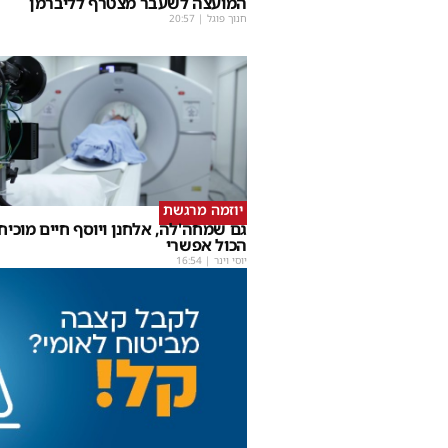
המועצה לשעבר מצטרף לליברמן
חנוך פוגל
|
20:57
יוזמה מרגשת
גם שמחה'לה, אלחנן ויוסף חיים מוכיחי
הכול אפשרי
יוסי וינר
|
16:54