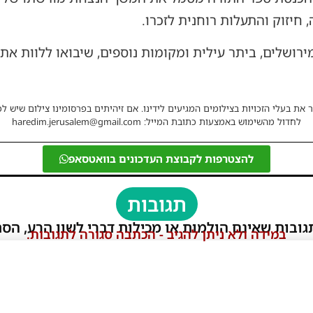
חיזוק והתעלות רוחנית לזכרו.
שלים, ביתר עילית ומקומות נוספים, שיבואו ללוות את 
 את בעלי הזכויות בצילומים המגיעים לידינו. אם זיהיתים בפרסומינו צילום שיש לכ
לחדול מהשימוש באמצעות כתובת המייל: haredim.jerusalem@gmail.com
להצטרפות לקבוצת העדכונים בוואטסאפ
תגובות
גובות שאינם הולמות או מכילות דברי לשון הרע, הסת
במידה ולא ניתן להגיב - הכתבה סגורה לתגובות.