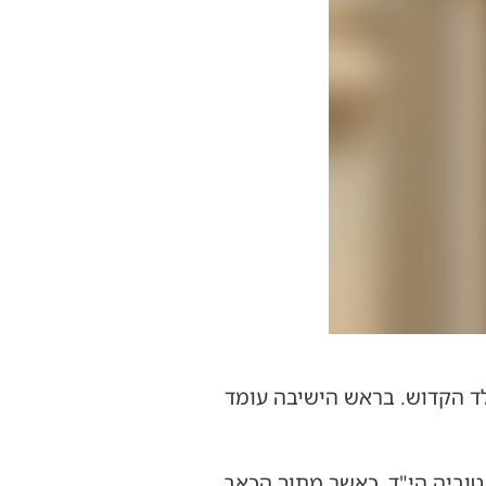
לד הקדוש. בראש הישיבה עומד
וביה הי"ד, כאשר מתוך הכאב