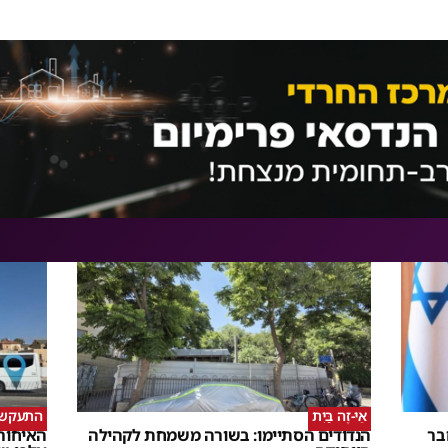
אֵי-זֶה בַּיִת
התעקש, 
בר
הנדודים הסתיימו: בשורה משמחת לקהילה
האיחורי