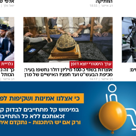
הוותיקה
אלפי ש
דב אייזנר
|
18:55
יואל וולך
|
ערך היסטורי יוצא דופן
גלריית 
ם:
אוצרות בשווי כ-100 מיליון דולר נחשפו בעיר:
כך זה 
מכיפת הבעש"ט ועד חפציו האישיים של מרן
הכותל
דב אייזנר
|
16:17
דב אייזנר
|