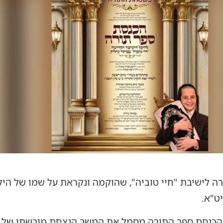
רה לישיבת "חיי טוביה", שהוקמה ונקראת על שמו של הי
ט"א.
 הכנסת ספר התורה מסמל את המשך הנצחת מורשתו של ט