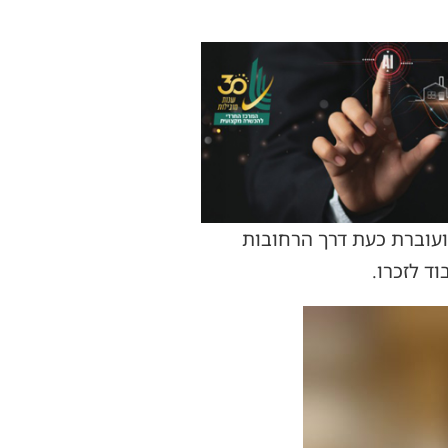
ת הכנסת ספר התורה יצא היום בשעה 16:30 מבית הוריו ברחוב ירמיהו-שמגר 10, ועוברת כעת דרך הרחובות
ד לזכרו.