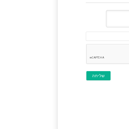
דוא"ל
(לא
חובה)