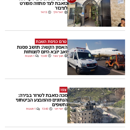
כואבת לצד מתווה מפורט
לציבור
יואל וולך
14:13
טרם כניסת השבת
האסון הקשה: תושב פסגת
זאב יובא היום למנוחות
חנוך פוגל
13:49
1 תגובות
צפו
מכה כואבת לטרור בבירה:
הנתונים מהמבצע הביטחוני
נחשפים
יוסי וינר
13:40
1 תגובות