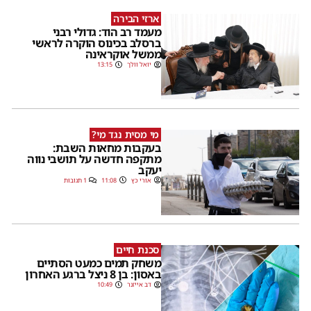
ארזי הבירה
מעמד רב הוד: גדולי רבני
ברסלב בכינוס הוקרה לראשי
ממשל אוקראינה
יואל וולך
13:15
מי מסית נגד מי?
בעקבות מחאות השבת:
מתקפה חדשה על תושבי נווה
יעקב
אורי כץ
11:08
1 תגובות
סכנת חיים
משחק תמים כמעט הסתיים
באסון: בן 8 ניצל ברגע האחרון
דב אייזנר
10:49