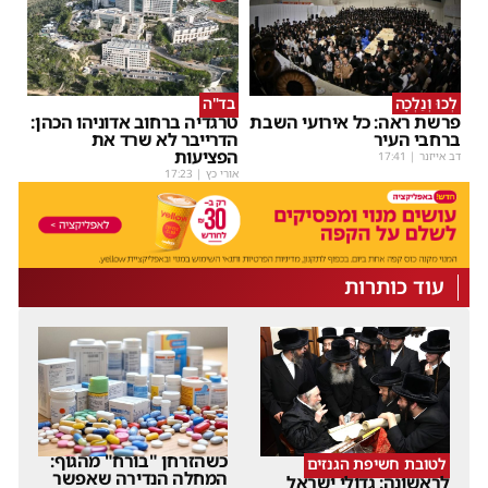
לְכוּ וְנֵלְכָה
בד"ה
פרשת ראה: כל אירועי השבת
טרגדיה ברחוב אדוניהו הכהן:
ברחבי העיר
הדרייבר לא שרד את
הפציעות
דב אייזנר
|
17:41
אורי כץ
|
17:23
עוד כותרות
כשהזרחן "בורח" מהגוף:
לטובת חשיפת הגנזים
המחלה הנדירה שאפשר
לראשונה: גדולי ישראל