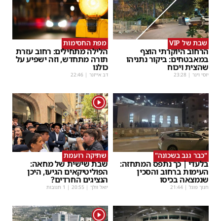
שבת של VIP
מפת החסימות
הרחוב היוקרתי הוצף
הלילה מתחילים: רחוב עזרת
במאבטחים: ביקור נתניהו
תורה מתחדש, וזה ישפיע על
שהצית ויכוח
כולנו
יוסי וינר
|
23:28
דב אייזנר
|
22:46
1
"כבר גנב בשכונה"
שתיקה רועמת
בלעדי | כך נתפס המתחזה:
שבת שישית של מחאה:
העימות ברחוב והסכין
הפוליטיקאים הגיעו, היכן
שנמצאה בכיסו
הנציגים החרדים?
חנוך פוגל
|
21:44
יואל וולך
|
20:55
| 1 תגובות
1