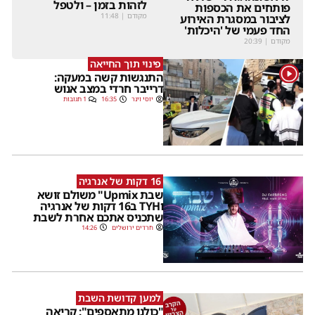
לזהות בזמן – ולטפל
פותחים את הכספות
מקודם
|
11:48
לציבור במסגרת האירוע
החד פעמי של 'היכלות'
מקודם
|
20:39
פינוי תוך החייאה
1
התנגשות קשה במעקה:
דרייבר חרדי במצב אנוש
יוסי וינר
16:35
1 תגובות
16 דקות של אנרגיה
שבת Upmix" משולם זושא
וTYH ב16 דקות של אנרגיה
שתכניס אתכם אחרת לשבת
חרדים ירושלים
14:26
למען קדושת השבת
"כולנו מתאספים": קריאה