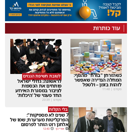
עוד כותרות
כשהזרחן "בורח" מהגוף:
לטובת חשיפת הגנזים
המחלה הנדירה שאפשר
לראשונה: גדולי ישראל
לזהות בזמן – ולטפל
פותחים את הכספות
מקודם
|
11:48
לציבור במסגרת האירוע
החד פעמי של 'היכלות'
מקודם
|
20:39
בלי הקלות
7 שנים לא מספיקות":
הפרקליטות מערערת; שמו של
אלחנן רוט הותר לפרסום
אורי כץ
12:43