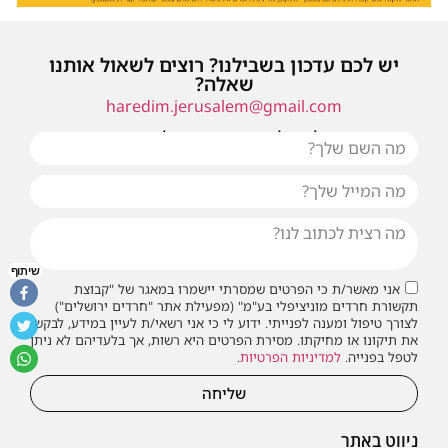
יש לכם עדכון בשבילנו? רוצים לשאול אותנו
שאלה?
haredim.jerusalem@gmail.com
או שילחו אלינו פנייה ונחזור אליכם בהקדם
שיתוף
אני מאשר/ת כי הפרטים שמסרתי יישמרו במאגר של "קבוצת
תקשורת חרדים מוניציפלי בע"מ" (מפעילת אתר "חרדים ירושלים")
לצורך טיפול ומענה לפנייתי. ידוע לי כי אני רשאי/ת לעיין במידע, לבקש
את תיקונו או מחיקתו. מסירת הפרטים היא רשות, אך בלעדיהם לא ניתן
לטפל בפנייה.
למדיניות הפרטיות
.
שליחה
ניווט באתר