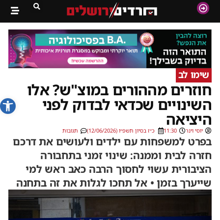
שימו לב
חוזרים מההורים במוצ"ש? אלו
פתח סרג
השינויים שכדאי לבדוק לפני
היציאה
יוסי וינר
11:30
כ״ז בסיון תשפ״ו (12/06/2026)
תגובות
בפרט למשפחות עם ילדים ולעושים את דרכם
חזרה לבית וממנה: שינוי זמני בתחבורה
הציבורית עשוי לחסוך הרבה כאב ראש למי
שייערך בזמן • אל תחכו לגלות את זה בתחנה