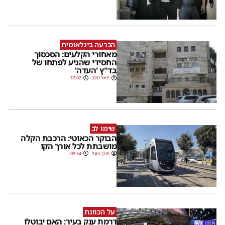
הכרעה בינלאומית
מאחורי הקלעים: הסכסוך
החסידי שהגיע לפתחו של
בד"ץ 'העדה'
יואל וולך
12:02
שימו לב
הבוקר הכאוטי: הרכבת הקלה
מושבתת לכל אורך הקו
חנוך פוגל
09:54
על הכוונת
דרמת ענק בעיר: האם יבוטלו