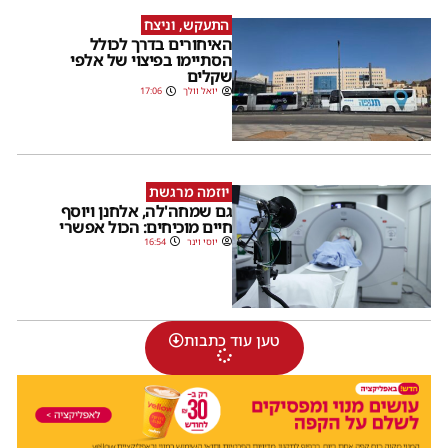
התעקש, וניצח
האיחורים בדרך לכולל
הסתיימו בפיצוי של אלפי
שקלים
יואל וולך
17:06
יוזמה מרגשת
גם שמחה'לה, אלחנן ויוסף
חיים מוכיחים: הכול אפשרי
יוסי וינר
16:54
טען עוד כתבות