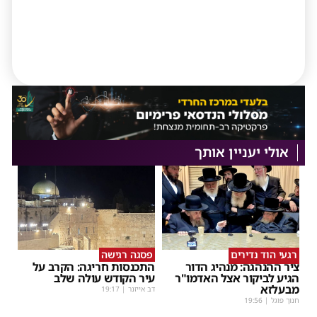
אולי יעניין אותך
רגעי הוד נדירים
פסגה רגישה
ציר ההנהגה: מנהיג הדור
התכנסות חריגה: הקרב על
הגיע לביקור אצל האדמו"ר
עיר הקודש עולה שלב
מבעלזא
דב אייזנר
|
19:17
חנוך פוגל
|
19:56