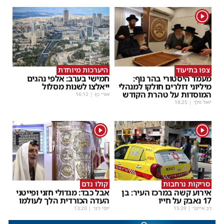
1
צפו בתיעוד
היערכות מיוחדת
מעמד היסטורי בהר נוף:
חמישי בערב: אלפי נהגים
מיליוני דולרים חולקו למנהלי
ייאלצו לשנות מסלול
המוסדות על טהרת הקודש
אורי כץ
|
16:12
יואל וולך
|
18:25
1
1
סריקות נרחבות
קולו נדם
אירוע קשה במרכז העיר: בן
אבל כבד: מגדולי חזני ופייטני
17 נאבק על חייו
העדה הכורדית הלך לעולמו
דב אייזנר
|
15:39
יוסי וינר
|
13:20