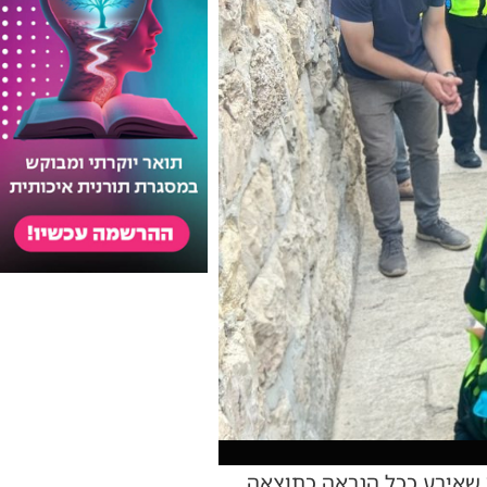
ץ שאירע ככל הנראה כתוצאה