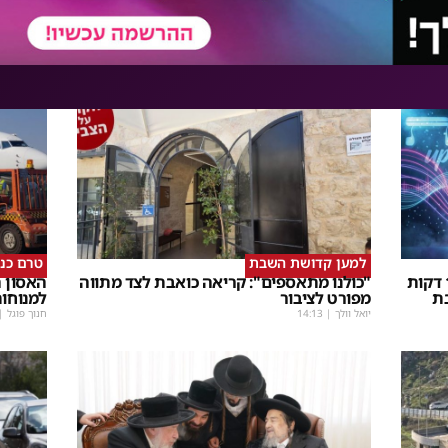
למען קדושת השבת
טרם כנ
שבת Upmix" משולם זושא וTYH ב16 דקות
"כולנו מתאספים": קריאה כואבת לצד מתווה
האסון ה
ת
מפורט לציבור
למנוחו
יואל וולך
|
14:13
חנוך פוגל
|