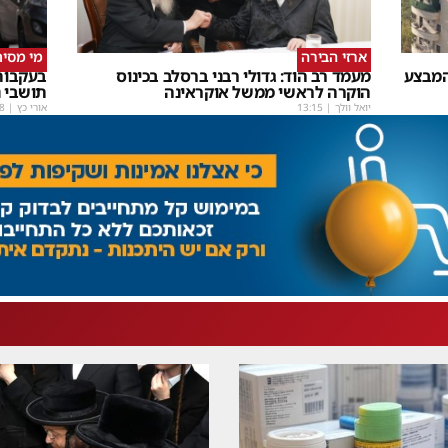
ארזי הבירה
מי מסית
המבצע
מעמד רב הוד: גדולי רבני ברסלב בכינוס
בעקבות
הוקרה לראשי ממשל אוקראינה
תושבי נ
יואל וולך
|
13:15
אורי כץ
|
8