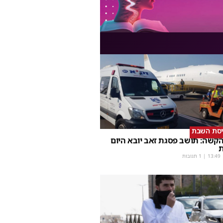
יסת השבת
קשה: תושב פסגת זאב יובא היום
ת
13:49
| 1 תגובות