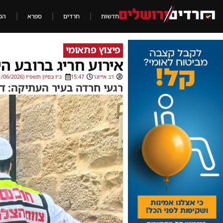
חדשות
חרדים
ספרא
הכ
פיצוץ פתאומי
אירוע חריג ברובע היהודי: 3 נפגעים בהם
דב אייזנר
15:47
כ״ו בסיון תשפ״ו (11/06/2026)
רגעי חרדה בעיר העתיקה: די