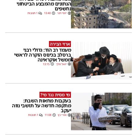
הנתונים מהמבצע הביטחוני
נחשפים
יוסי וינר
13:40
1 תגובות
ארזי הבירה
מעמד רב הוד: גדולי רבני
ברסלב בכינוס הוקרה לראשי
ממשל אוקראינה
יואל וולך
13:15
מי מסית נגד מי?
בעקבות מחאות השבת:
מתקפה חדשה על תושבי נווה
יעקב
אורי כץ
11:08
1 תגובות