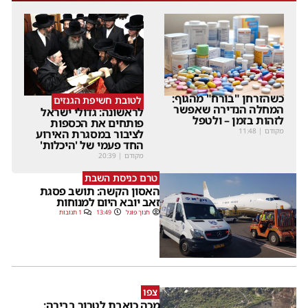
כשהזרחן "בורח" מהגוף:
לטובת חשיפת הגנזים
המחלה הנדירה שאפשר
לראשונה: גדולי ישראל
לזהות בזמן – ולטפל
פותחים את הכספות
מקודם
|
11:48
לציבור במסגרת האירוע
החד פעמי של 'היכלות'
מקודם
|
20:39
טרם כניסת השבת
האסון הקשה: תושב פסגת
זאב יובא היום למנוחות
חנוך פוגל
13:49
1 תגובות
צפו
מכה כואבת לטרור בבירה: