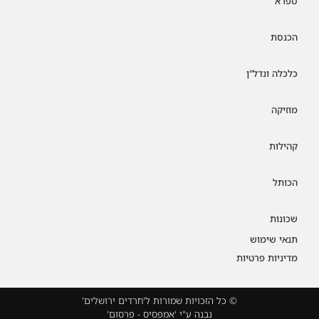
ספרא
הכנסת
כלכלה ונדל"ן
מוזיקה
קהילות
הכותל
שכונות
תנאי שימוש
מדיניות פרטיות
© כל הזכויות שמורות ל'חרדים ירושלים'
נבנה ע"י 'אמפסיס - פרסום'