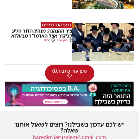
רגעי הוד נדירים
ציר ההנהגה: מנהיג הדור הגיע
לביקור אצל האדמו"ר מבעלזא
חנוך פוגל
19:56
טען עוד כתבות
יש לכם עדכון בשבילנו? רוצים לשאול אותנו
שאלה?
haredim.jerusalem@gmail.com