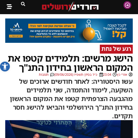
רגע של נחת
הישג מרשים: תלמידים קטפו את
פתח סרג
המקום הראשון בחידון התנ"ך
אורי כץ
23:04
כ״ד בסיון תשפ״ו (09/06/2026)
תגובות
עשו היסטוריה: לאחר חודשים ארוכים של
השקעה, לימוד והתמדה, שני תלמידים
מהגבעה הצרפתית קטפו את המקום הראשון
בחידון התנ"ך הירושלמי והביאו להישג חסר
תקדים.