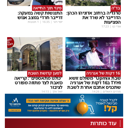
בד"ה
פינוי תוך החייאה
טרגדיה ברחוב אדוניהו הכהן:
התנגשות קשה במעקה:
הדרייבר לא שרד את
דרייבר חרדי במצב אנוש
הפציעות
יוסי וינר
|
16:35
| 1 תגובות
אורי כץ
|
17:23
16 דקות של אנרגיה
למען קדושת השבת
שבת Upmix" משולם זושא
"כולנו מתאספים": קריאה
וTYH ב16 דקות של אנרגיה
כואבת לצד מתווה מפורט
שתכניס אתכם אחרת לשבת
לציבור
חרדים ירושלים
|
14:26
יואל וולך
|
14:13
עוד כותרות