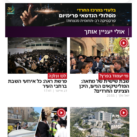
אולי יעניין אותך
1
מי יעמוד בפרץ?
לְכוּ וְנֵלְכָה
שבת שישית של מחאה:
פרשת ראה: כל אירועי השבת
הפוליטיקאים הגיעו, היכן
ברחבי העיר
הנציגים החרדים?
דב אייזנר
|
17:41
יואל וולך
|
20:55
1
1