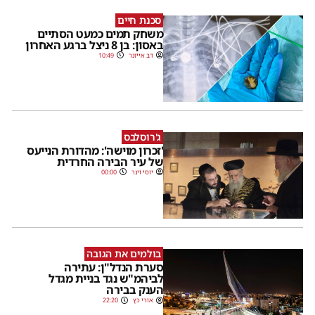
סכנת חיים
משחק תמים כמעט הסתיים
באסון: בן 8 ניצל ברגע האחרון
דב אייזנר
10:49
ג'רוסלבס
'זכרון מוישה': מהדורת הנייעס
של עיר הבירה החרדית
יוסי וינר
00:00
בולמים את הגובה
סערת הנדל"ן: עתירה
לביהמ"ש נגד בניית מגדל
הענק בבירה
אורי כץ
22:20