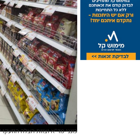
כונני מד"א וצוות הצלה הוזעקו