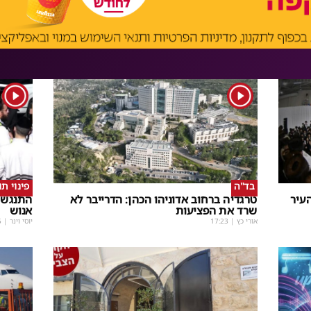
1
1
בד"ה
פינוי ת
עיר
טרגדיה ברחוב אדוניהו הכהן: הדרייבר לא
התנגשו
שרד את הפציעות
אנוש
אורי כץ
|
17:23
יוסי וינר
|
5