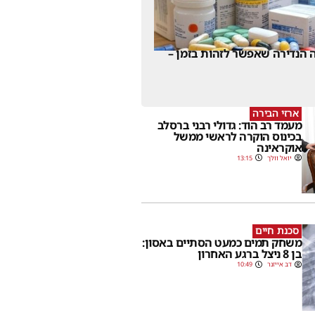
 הנדירה שאפשר לזהות בזמן –
ארזי הבירה
מעמד רב הוד: גדולי רבני ברסלב
בכינוס הוקרה לראשי ממשל
אוקראינה
יואל וולך
13:15
סכנת חיים
משחק תמים כמעט הסתיים באסון:
בן 8 ניצל ברגע האחרון
דב אייזנר
10:49