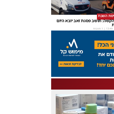
יסת השבת
קשה: תושב פסגת זאב יובא היום
ת
13:49
| 1 תגובות