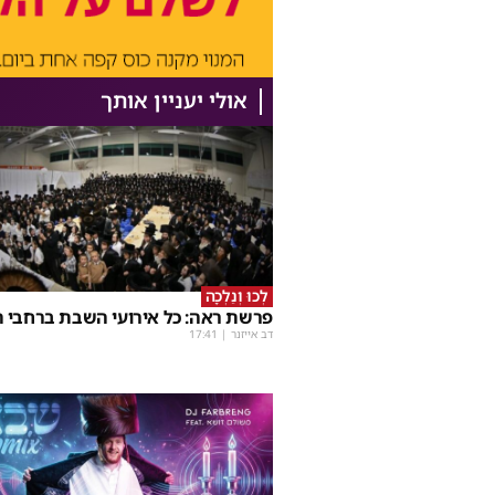
אולי יעניין אותך
לְכוּ וְנֵלְכָה
פרשת ראה: כל אירועי השבת ברחבי ה
דב אייזנר
|
17:41