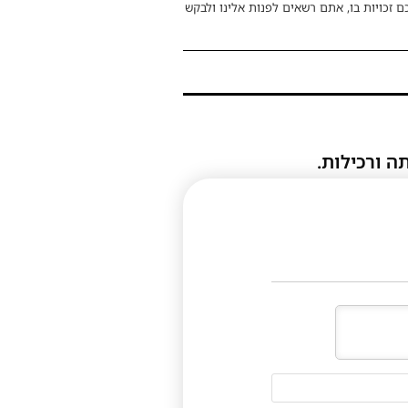
ם זכויות בו, אתם רשאים לפנות אלינו ולבקש
ה ורכילות.
דוא"ל
(לא