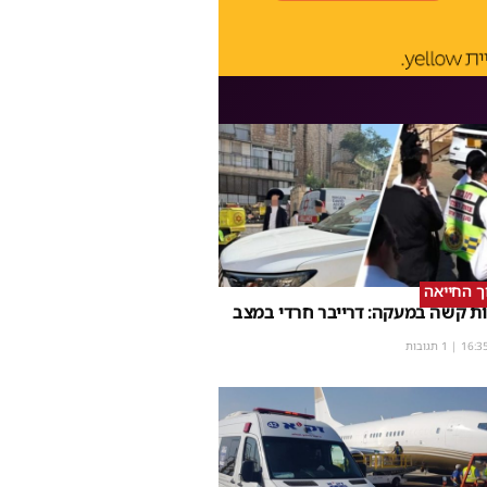
וך החייאה
ת קשה במעקה: דרייבר חרדי במצב
16:3
| 1 תגובות