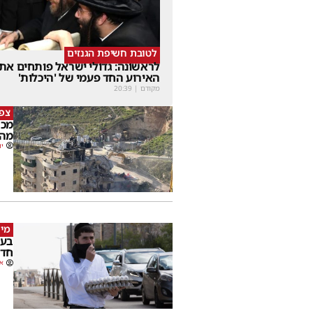
לטובת חשיפת הגנזים
לראשונה: גדולי ישראל פותחים את
האירוע החד פעמי של 'היכלות'
מקודם
|
20:39
צפו
מכה
מהמ
יו
מי 
בעק
חדש
או