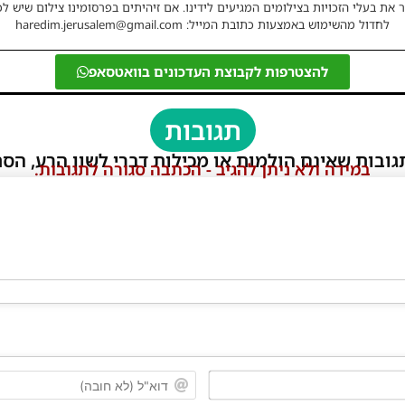
 את בעלי הזכויות בצילומים המגיעים לידינו. אם זיהיתים בפרסומינו צילום שיש לכ
לחדול מהשימוש באמצעות כתובת המייל: haredim.jerusalem@gmail.com
להצטרפות לקבוצת העדכונים בוואטסאפ
תגובות
גובות שאינם הולמות או מכילות דברי לשון הרע, הסת
במידה ולא ניתן להגיב - הכתבה סגורה לתגובות.
שם*