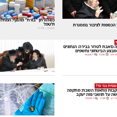
כשהזרחן "בורח" מהגוף: המחלה
ולטפל
 הכספות לציבור במסגרת
מקודם
|
11:48
 כואבת לטרור בבירה: הנתונים
בצע הביטחוני נחשפים
סי וינר
13:40
1 תגובות
מסית נגד מי?
בות מחאות השבת: מתקפה
ה על תושבי נווה יעקב
רי כץ
11:08
1 תגובות