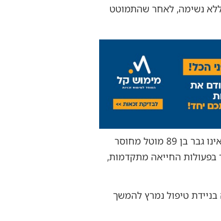
חוסר הכרה, ללא דופק וללא נשימה, לאחר שהתמוטט
מתנדב 'צוות הצלה' יוני פינדרוס סיפר: "כשהגעתי למקום הכווינו אותי לתוך החנות, שם ראינו גבר בן 89 מוטל מחוסר
 בפעולות החייאה מתקדמות,
בניידת טיפול נמרץ להמשך