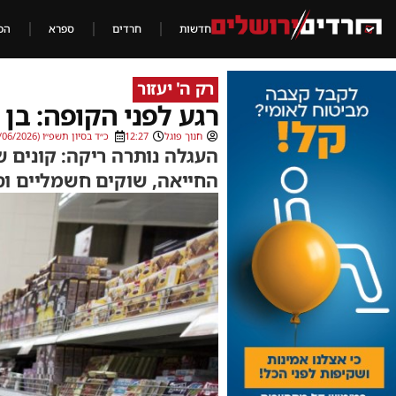
חדשות
חרדים
ספרא
הכ
רק ה' יעזור
רגע לפני הקופה: בן 89 קרס לעיני הקונים
חנוך פוגל
12:27
כ״ד בסיון תשפ״ו (09/06/2026)
העגלה נותרה ריקה: קונים 
החייאה, שוקים חשמליים וס