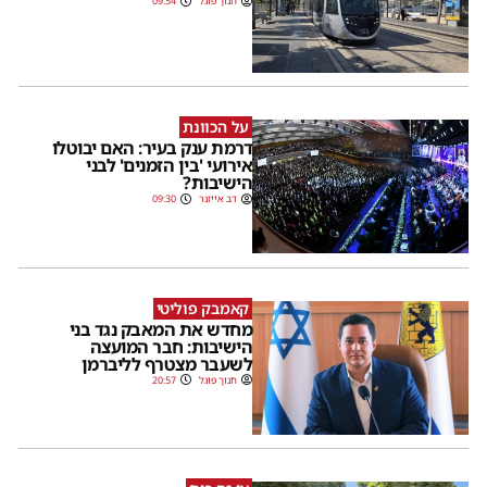
חנוך פוגל
09:54
על הכוונת
דרמת ענק בעיר: האם יבוטלו
אירועי 'בין הזמנים' לבני
הישיבות?
דב אייזנר
09:30
קאמבק פוליטי
מחדש את המאבק נגד בני
הישיבות: חבר המועצה
לשעבר מצטרף לליברמן
חנוך פוגל
20:57