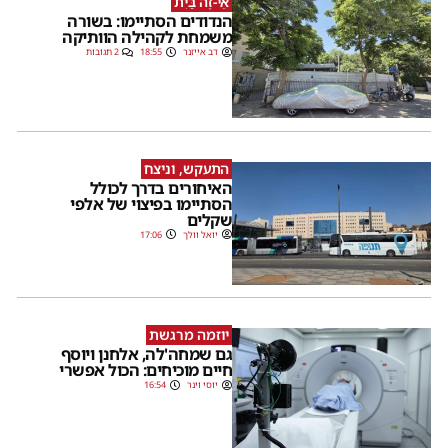
אֵי-זֶה בַּיִת
הנדודים הסתיימו: בשורה
משמחת לקהילה הוותיקה
דב אייזנר
18:55
2 תגובות
התעקש, וניצח
האיחורים בדרך לכולל
הסתיימו בפיצוי של אלפי
שקלים
יואל וולך
17:06
יוזמה מרגשת
גם שמחה'לה, אלחנן ויוסף
חיים מוכיחים: הכול אפשרי
יוסי וינר
16:54