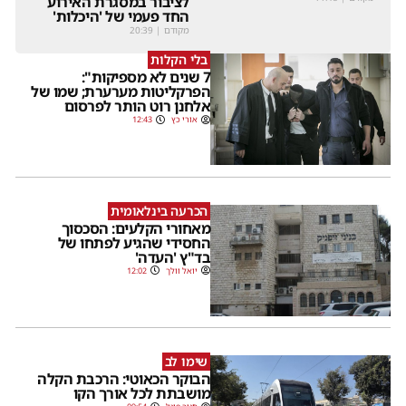
לציבור במסגרת האירוע
החד פעמי של 'היכלות'
מקודם
|
20:39
בלי הקלות
7 שנים לא מספיקות":
הפרקליטות מערערת; שמו של
אלחנן רוט הותר לפרסום
אורי כץ
12:43
הכרעה בינלאומית
מאחורי הקלעים: הסכסוך
החסידי שהגיע לפתחו של
בד"ץ 'העדה'
יואל וולך
12:02
שימו לב
הבוקר הכאוטי: הרכבת הקלה
מושבתת לכל אורך הקו