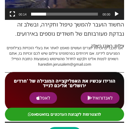
00:14
00:00
החשוד הועבר להמשך טיפול וחקירה, ובשלב זה
נבדקת מעורבותם של חשודים נוספים באירועים.
צילום: ראובן ביאלה
אנו מכבדים זכויות יוצרים ועושים מאמץ לאתר את בעלי הזכויות בצילומים
המגיעים לידינו. אם זיהיתים בפרסומינו צילום שיש לכם זכויות בו, אתם
רשאים לפנות אלינו ולבקש לחדול מהשימוש באמצעות כתובת המייל:
haredim.jerusalem@gmail.com
הורידו עכשיו את האפליקצייה המובילה של 'חרדים
ירושלים' אליכם לנייד
לאנדורואיד
לאפל
להצטרפות לקבוצת העדכונים בוואטסאפ