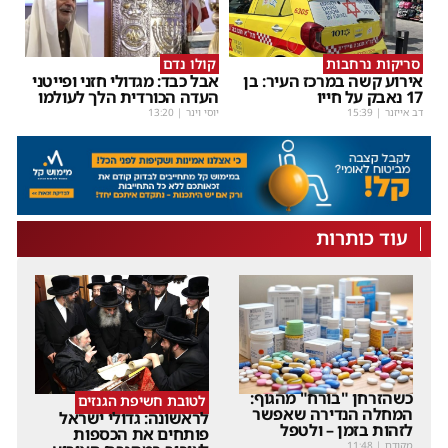
סריקות נרחבות
קולו נדם
אירוע קשה במרכז העיר: בן
אבל כבד: מגדולי חזני ופייטני
17 נאבק על חייו
העדה הכורדית הלך לעולמו
דב אייזנר
|
15:39
יוסי וינר
|
13:20
עוד כותרות
כשהזרחן "בורח" מהגוף:
לטובת חשיפת הגנזים
המחלה הנדירה שאפשר
לראשונה: גדולי ישראל
לזהות בזמן – ולטפל
פותחים את הכספות
מקודם
|
11:48