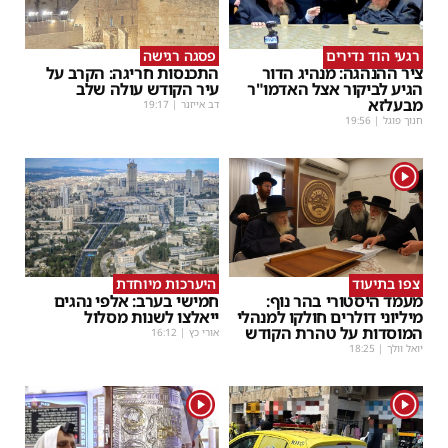
רגעי הוד נדירים
פסגה רגישה
ציר ההנהגה: מנהיג הדור
התכנסות חריגה: הקרב על
הגיע לביקור אצל האדמו"ר
עיר הקודש עולה שלב
מבעלזא
דב אייזנר
|
19:17
חנוך פוגל
|
19:56
1
צפו בתיעוד
היערכות מיוחדת
מעמד היסטורי בהר נוף:
חמישי בערב: אלפי נהגים
מיליוני דולרים חולקו למנהלי
ייאלצו לשנות מסלול
המוסדות על טהרת הקודש
אורי כץ
|
16:12
יואל וולך
|
18:25
1
1