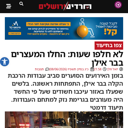
צפו בתיעוד
לא חלפו שעות: החלו המעצרים
פתח סרג
בבר אילן
יואל וולך
21:58
כ״ג בסיון תשפ״ו (08/06/2026)
תגובות
בזמן האירועים הסוערים סביב עבודות הרכבת
הקלה בבר אילן, התפתחות ראשונה. בלשים
שפעלו באזור עיכבו חשודים שעל פי החשד
היה מעורבים בגרימת נזק למתחם העבודות.
תיעוד דרמטי