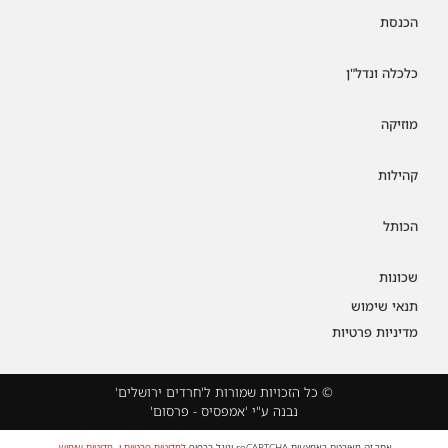
הכנסת
כלכלה ונדל"ן
מוזיקה
קהילות
הכותל
שכונות
תנאי שימוש
מדיניות פרטיות
© כל הזכויות שמורות ל'חרדים ירושלים'
נבנה ע"י 'אמפסיס - פרסום'
אתר זה מאובטח באמצעות reCAPTCHA וגוגל בכפוף
למדיניות פרטיות
ו-
מדיניות שימוש
.