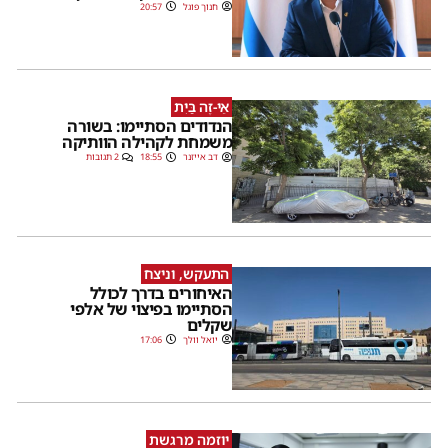
חנוך פוגל
20:57
אֵי-זֶה בַּיִת
הנדודים הסתיימו: בשורה
משמחת לקהילה הוותיקה
דב אייזנר
18:55
2 תגובות
התעקש, וניצח
האיחורים בדרך לכולל
הסתיימו בפיצוי של אלפי
שקלים
יואל וולך
17:06
יוזמה מרגשת