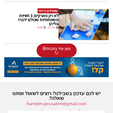
שמחים ביחד
לא רק פארקים: 3 חוויות
משפחתיות שכולם ידברו
עליהן
אורי כץ
15:39
טען עוד כתבות
יש לכם עדכון בשבילנו? רוצים לשאול אותנו
שאלה?
haredim.jerusalem@gmail.com
או שילחו אלינו פנייה ונחזור אליכם בהקדם