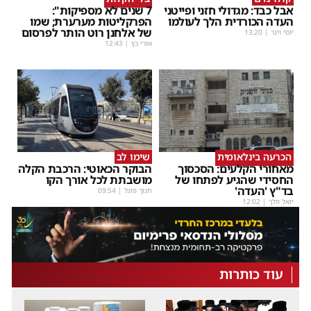
אבל כבד: מגדולי חזני ופייטני
7 שנים לא מספיקות":
העדה הכורדית הלך לעולמו
הפרקליטות מערערת; שמו
של אלחנן רוט הותר לפרסום
יוסי וינר
|
13:20
אורי כץ
|
12:43
הכרעה בינלאומית
שימו לב
מאחורי הקלעים: הסכסוך
הבוקר הכאוטי: הרכבת הקלה
החסידי שהגיע לפתחו של
מושבתת לכל אורך הקו
בד"ץ 'העדה'
חנוך פוגל
|
09:54
יואל וולך
|
12:02
עוד כותרות