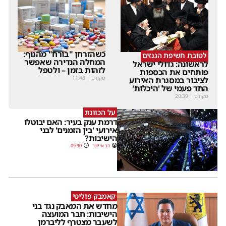
כשהזרחן "בורח" מהגוף:
לטובת חשיפת הגנזים
המחלה הנדירה שאפשר
לראשונה: גדולי ישראל
לזהות בזמן – ולטפל
פותחים את הכספות
מקודם
|
11:48
לציבור במסגרת האירוע
החד פעמי של 'היכלות'
מקודם
|
20:39
על הכוונת
דרמת ענק בעיר: האם יבוטלו
אירועי 'בין הזמנים' לבני
הישיבות?
דב אייזנר
09:30
קאמבק פוליטי
מחדש את המאבק נגד בני
הישיבות: חבר המועצה
לשעבר מצטרף לליברמן