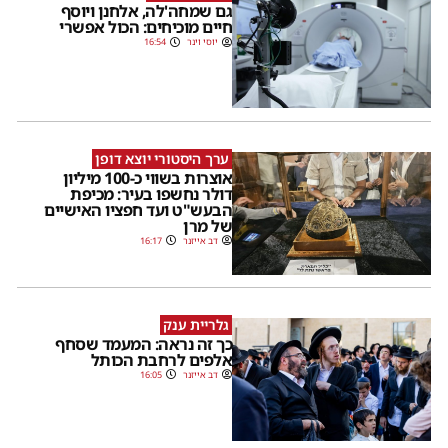
גם שמחה'לה, אלחנן ויוסף
חיים מוכיחים: הכול אפשרי
יוסי וינר
16:54
ערך היסטורי יוצא דופן
אוצרות בשווי כ-100 מיליון
דולר נחשפו בעיר: מכיפת
הבעש"ט ועד חפציו האישיים
של מרן
דב אייזנר
16:17
גלריית ענק
כך זה נראה: המעמד שסחף
אלפים לרחבת הכותל
דב אייזנר
16:05