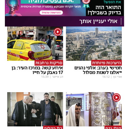
אולי יעניין אותך
1
היערכות מיוחדת
סריקות נרחבות
חמישי בערב: אלפי נהגים
אירוע קשה במרכז העיר: בן
ייאלצו לשנות מסלול
17 נאבק על חייו
אורי כץ
|
16:12
דב אייזנר
|
15:39
1
קולו נדם
בלי הקלות