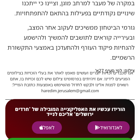
במקרה של מעבר למרחב מוגן, וציינו כי ייתכנו
שינויים נקודתיים בפעילות בהתאם להתפתחויות.
גורמי הביטחון ממשיכים לעקוב אחר המצב,
ובעירייה קוראים לתושבים להמשיך ולהישמע
להנחיות פיקוד העורף ולהתעדכן באמצעי התקשורת
הרשמיים.
צילום: לפי סעיף 27א'
אנו מכבדים זכויות יוצרים ועושים מאמץ לאתר את בעלי הזכויות בצילומים
המגיעים לידינו. אם זיהיתים בפרסומינו צילום שיש לכם זכויות בו, אתם
רשאים לפנות אלינו ולבקש לחדול מהשימוש באמצעות כתובת המייל:
haredim.jerusalem@gmail.com
הורידו עכשיו את האפליקצייה המובילה של 'חרדים
ירושלים' אליכם לנייד
לאנדורואיד
לאפל