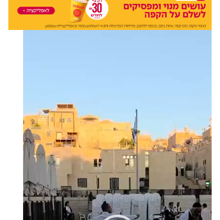
נגן
וידאו