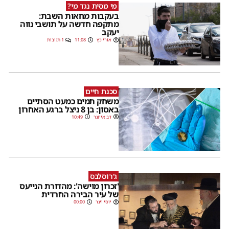
מי מסית נגד מי?
בעקבות מחאות השבת:
מתקפה חדשה על תושבי נווה
יעקב
אורי כץ
11:08
1 תגובות
סכנת חיים
משחק תמים כמעט הסתיים
באסון: בן 8 ניצל ברגע האחרון
דב אייזנר
10:49
ג'רוסלבס
'זכרון מוישה': מהדורת הנייעס
של עיר הבירה החרדית
יוסי וינר
00:00