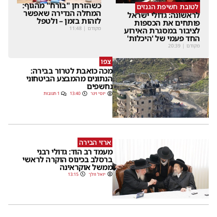
כשהזרחן "בורח" מהגוף:
לטובת חשיפת הגנזים
המחלה הנדירה שאפשר
לראשונה: גדולי ישראל
לזהות בזמן – ולטפל
פותחים את הכספות
מקודם
|
11:48
לציבור במסגרת האירוע
החד פעמי של 'היכלות'
מקודם
|
20:39
צפו
מכה כואבת לטרור בבירה:
הנתונים מהמבצע הביטחוני
נחשפים
יוסי וינר
13:40
1 תגובות
ארזי הבירה
מעמד רב הוד: גדולי רבני
ברסלב בכינוס הוקרה לראשי
ממשל אוקראינה
יואל וולך
13:15