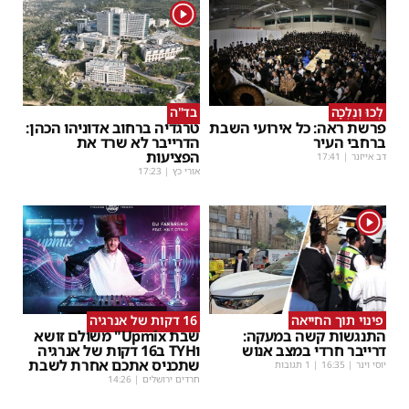
1
לְכוּ וְנֵלְכָה
בד"ה
פרשת ראה: כל אירועי השבת
טרגדיה ברחוב אדוניהו הכהן:
ברחבי העיר
הדרייבר לא שרד את
הפציעות
דב אייזנר
|
17:41
אורי כץ
|
17:23
1
פינוי תוך החייאה
16 דקות של אנרגיה
התנגשות קשה במעקה:
שבת Upmix" משולם זושא
דרייבר חרדי במצב אנוש
וTYH ב16 דקות של אנרגיה
שתכניס אתכם אחרת לשבת
יוסי וינר
|
16:35
| 1 תגובות
חרדים ירושלים
|
14:26