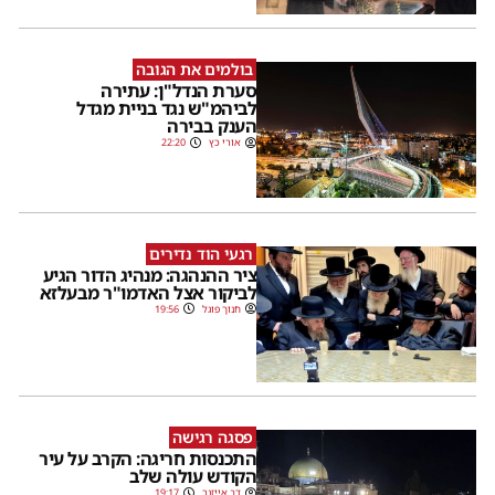
בולמים את הגובה
סערת הנדל"ן: עתירה
לביהמ"ש נגד בניית מגדל
הענק בבירה
אורי כץ
22:20
רגעי הוד נדירים
ציר ההנהגה: מנהיג הדור הגיע
לביקור אצל האדמו"ר מבעלזא
חנוך פוגל
19:56
פסגה רגישה
התכנסות חריגה: הקרב על עיר
הקודש עולה שלב
דב אייזנר
19:17