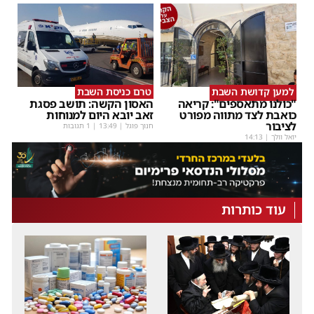
למען קדושת השבת
טרם כניסת השבת
"כולנו מתאספים": קריאה
האסון הקשה: תושב פסגת
כואבת לצד מתווה מפורט
זאב יובא היום למנוחות
לציבור
חנוך פוגל
|
13:49
| 1 תגובות
יואל וולך
|
14:13
עוד כותרות