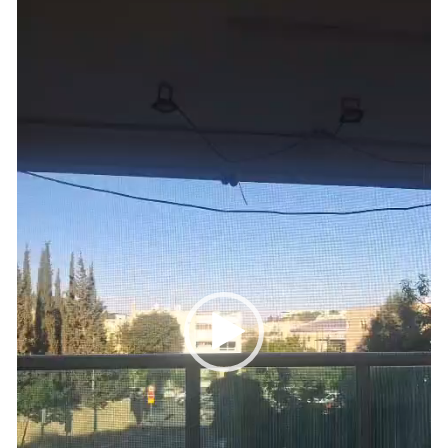
וידאו