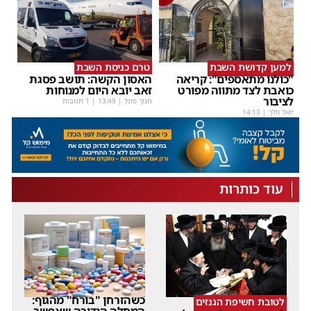
למען קדושת השבת
טרם כניסת השבת
"כולנו מתאספים": קריאה
האסון הקשה: תושב פסגת
כואבת לצד מתווה מפורט
זאב יובא היום למנוחות
לציבור
חנוך פוגל
|
13:49
| 1 תגובות
יואל וולך
|
14:13
עוד כותרות
כשהזרחן "בורח" מהגוף:
לטובת חשיפת הגנזים