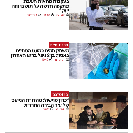
בעקבות מחאות השבת:
מתקפה חדשה על תושבי נווה
יעקב
אורי כץ
11:08
1 תגובות
סכנת חיים
משחק תמים כמעט הסתיים
באסון: בן 8 ניצל ברגע האחרון
דב אייזנר
10:49
ג'רוסלבס
'זכרון מוישה': מהדורת הנייעס
של עיר הבירה החרדית
יוסי וינר
00:00