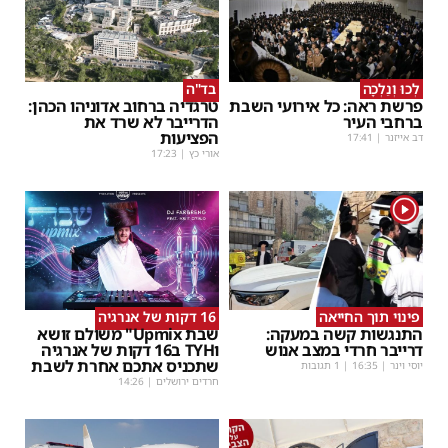
לְכוּ וְנֵלְכָה
בד"ה
פרשת ראה: כל אירועי השבת
טרגדיה ברחוב אדוניהו הכהן:
ברחבי העיר
הדרייבר לא שרד את
הפציעות
דב אייזנר
|
17:41
אורי כץ
|
17:23
1
פינוי תוך החייאה
16 דקות של אנרגיה
התנגשות קשה במעקה:
שבת Upmix" משולם זושא
דרייבר חרדי במצב אנוש
וTYH ב16 דקות של אנרגיה
שתכניס אתכם אחרת לשבת
יוסי וינר
|
16:35
| 1 תגובות
חרדים ירושלים
|
14:26