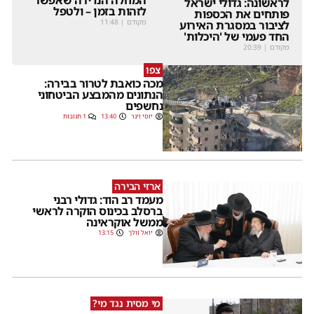
המחלה הנדירה שאפשר
לראשונה: גדולי ישראל
לזהות בזמן – ולטפל
פותחים את הכספות
מקודם
|
11:48
לציבור במסגרת האירוע
החד פעמי של 'היכלות'
מקודם
|
20:39
צפו
מכה כואבת לטרור בבירה:
הנתונים מהמבצע הביטחוני
נחשפים
יוסי וינר
13:40
1 תגובות
ארזי הבירה
מעמד רב הוד: גדולי רבני
ברסלב בכינוס הוקרה לראשי
ממשל אוקראינה
יואל וולך
13:15
מי מסית נגד מי?