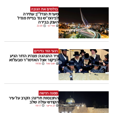
בולמים את הגובה
סערת הנדל"ן: עתירה
לביהמ"ש נגד בניית מגדל
הענק בבירה
אורי כץ
22:20
רגעי הוד נדירים
ציר ההנהגה: מנהיג הדור הגיע
לביקור אצל האדמו"ר מבעלזא
חנוך פוגל
19:56
פסגה רגישה
התכנסות חריגה: הקרב על עיר
הקודש עולה שלב
דב אייזנר
19:17