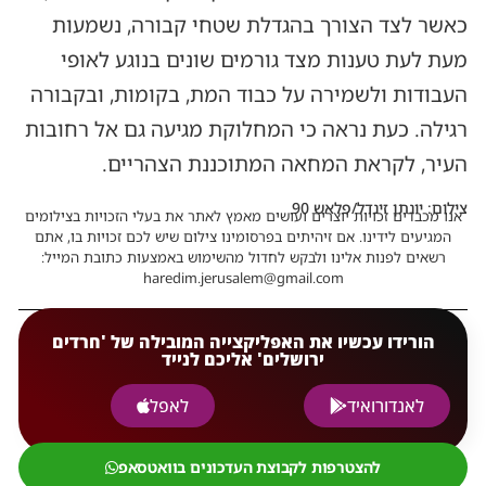
כאשר לצד הצורך בהגדלת שטחי קבורה, נשמעות
מעת לעת טענות מצד גורמים שונים בנוגע לאופי
העבודות ולשמירה על כבוד המת, בקומות, ובקבורה
רגילה. כעת נראה כי המחלוקת מגיעה גם אל רחובות
העיר, לקראת המחאה המתוכננת הצהריים.
צילום: יונתן זינדל/פלאש 90
אנו מכבדים זכויות יוצרים ועושים מאמץ לאתר את בעלי הזכויות בצילומים
המגיעים לידינו. אם זיהיתים בפרסומינו צילום שיש לכם זכויות בו, אתם
רשאים לפנות אלינו ולבקש לחדול מהשימוש באמצעות כתובת המייל:
haredim.jerusalem@gmail.com
הורידו עכשיו את האפליקצייה המובילה של 'חרדים
ירושלים' אליכם לנייד
לאנדורואיד
לאפל
להצטרפות לקבוצת העדכונים בוואטסאפ