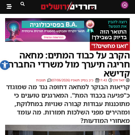
"ואנו מחשים?!"
הקרב על כבוד המתים: מחאה
פתח סרג
חריגה תיערך מול משרדי החברה
קדישא
יואל וולך
11:43
כ״ב בסיון תשפ״ו (07/06/2026)
תגובות
קריאות הבוקר למחאה דחופה נגד מה שמוגדר
כ"פגיעה בכבוד המת". המארגנים טוענים כי
מתוכננות עבודות קבורה שנויות במחלוקת,
ומזהירים מפני השלכות חמורות. מה עומד
מאחורי המודעות?