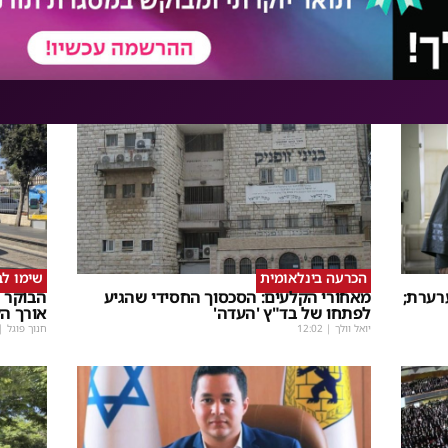
הכרעה בינלאומית
שימו לב
רערת;
מאחורי הקלעים: הסכסוך החסידי שהגיע
הבוקר 
לפתחו של בד"ץ 'העדה'
אורך הק
יואל וולך
|
12:02
חנוך פוגל
|