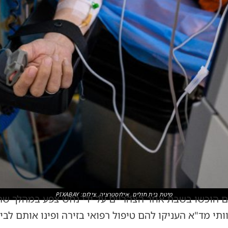
מיטת בית חולים. אילוסטרציה. צילום: PIXABAY
ים הוכשו בשבת אחר הצהריים על ידי נחש צפע במהלך שהו
וותי מד"א העניקו להם טיפול רפואי בזירה ופינו אותם לב