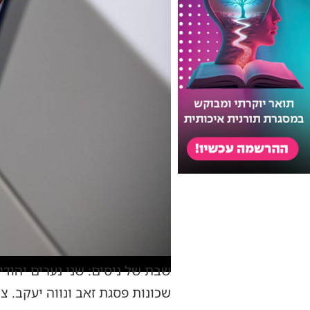
שבת של ניסים: שני נערים יהוד
שכונות פסגת זאב ונווה יעקב. צ