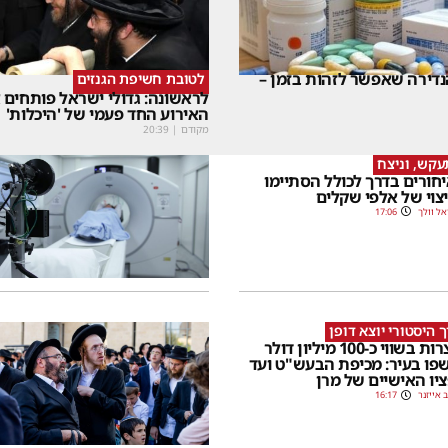
דירה שאפשר לזהות בזמן –
לטובת חשיפת הגנזים
לראשונה: גדולי ישראל פותחים
האירוע החד פעמי של 'היכלות'
מקודם
|
20:39
קש, וניצח
חורים בדרך לכולל הסתיימו
צוי של אלפי שקלים
אל וולך
17:06
 היסטורי יוצא דופן
אוצרות בשווי כ-100 מיליון דולר
פו בעיר: מכיפת הבעש"ט ועד
יו האישיים של מרן
 אייזנר
16:17