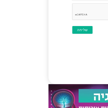
(לא
חובה)