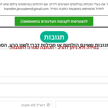
 את בעלי הזכויות בצילומים המגיעים לידינו. אם זיהיתים בפרסומינו צילום שיש לכ
לחדול מהשימוש באמצעות כתובת המייל: haredim.jerusalem@gmail.com
להצטרפות לקבוצת העדכונים בוואטסאפ
תגובות
גובות שאינם הולמות או מכילות דברי לשון הרע, הסת
במידה ולא ניתן להגיב - הכתבה סגורה לתגובות.
שם*