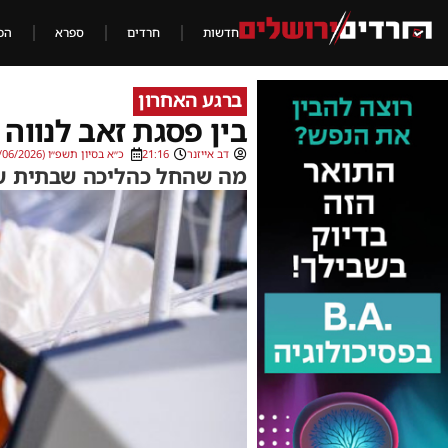
חדשות
חרדים
ספרא
הכ
ברגע האחרון
בין פסגת זאב לנווה י
דב אייזנר
21:16
כ״א בסיון תשפ״ו (06/06/2026)
מה שהחל כהליכה שבתית שגר