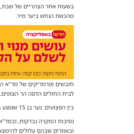
מהכשת הנחש ביער מיר.
חובשים ופרמדיקים של מד"א הוז
לבית החולים הדסה הר הצופים.
בין הפצועים: נער בן 15 שנפגע באורח בינוני וסבל מסימני הכשה, ונער בן 13 שנפגע באורח קל.
נסיבות המקרה נבדקות, ובמד"א
ובאזורים שבהם עלולים להימצא 