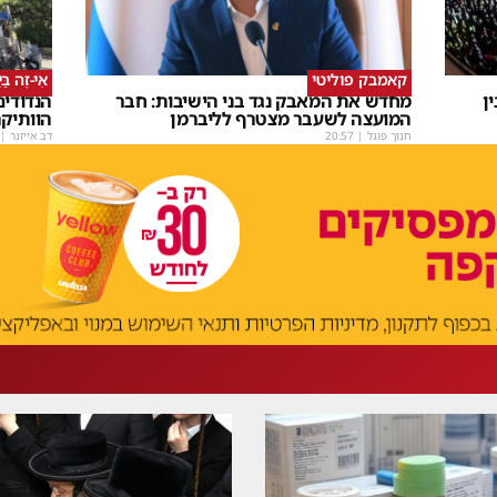
קאמבק פוליטי
אֵי-זֶה בַּ
ן
מחדש את המאבק נגד בני הישיבות: חבר
הנדודי
המועצה לשעבר מצטרף לליברמן
הוותיק
חנוך פוגל
|
20:57
דב אייזנר
|