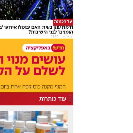
על הכוונת
דרמת ענק בעיר: האם יבוטלו אירועי 'בי
הזמנים' לבני הישיבות?
דב אייזנר
|
09:30
עוד כותרות