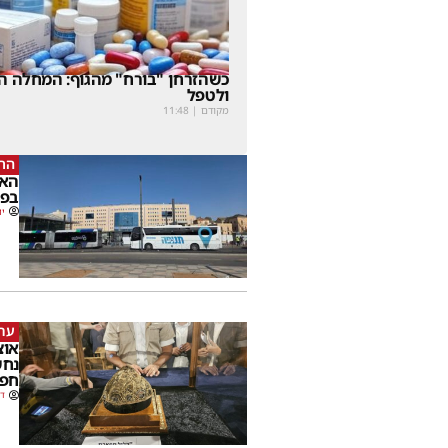
כשהזרחן "בורח" מהגוף: המחלה הנ
ולטפל
מקודם
|
11:48
התע
האי
בפי
יו
ערך
נחש
חפצ
דב