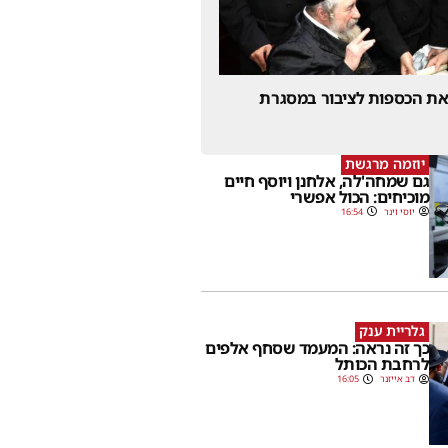
 את הכספות לציבור במסגרת
יוזמה מרגשת
גם שמחה'לה, אלחנן ויוסף חיים
מוכיחים: הכול אפשרי
יוסי וינר
16:54
גלריית ענק
כך זה נראה: המעמד שסחף אלפים
לרחבת הכותל
דב אייזנר
16:05