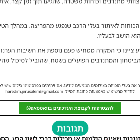
וותי מתנדבים וכוחות משטרה, שהגיעו תוך זמן קצר, אית
הכוחות לאיתור בעלי הרכב שנפגע מהפריצה. במהלך הטיפ
הוא הושב לבעליו.
וע ציינו כי המקרה ממחיש פעם נוספת את חשיבות הערנו
 הביטחון והמתנדבים הפועלים בשטח, שהוביל לסיכול מה
 את בעלי הזכויות בצילומים המגיעים לידינו. אם זיהיתים בפרסומינו צילום שיש לכ
לחדול מהשימוש באמצעות כתובת המייל: haredim.jerusalem@gmail.com
להצטרפות לקבוצת העדכונים בוואטסאפ
תגובות
גובות שאינם הולמות או מכילות דברי לשון הרע, הסת