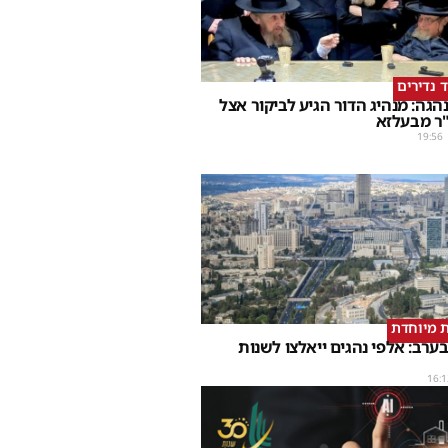
ד נדירים
הגה: מנהיג הדור הגיע לביקור אצל
ר מבעלזא
19:56
 מיוחדת
ערב: אלפי נהגים ייאלצו לשנות
16:1