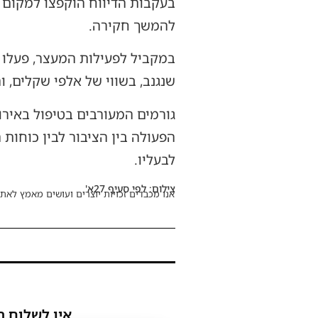
בעקבות הדיווח הוקפצו למקום צ
להמשך חקירה.
במקביל לפעילות המעצר, פעלו 
שנגנב, בשווי של אלפי שקלים, ו
גורמים המעורבים בטיפול באיר
הפעולה בין הציבור לבין כוחות
לבעליו.
צילום: לפי סעיף 27א'
אנו מכבדים זכויות יוצרים ועושים מאמץ לאתר
אין לשלוח ת