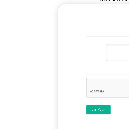
דוא"ל
(לא
חובה)