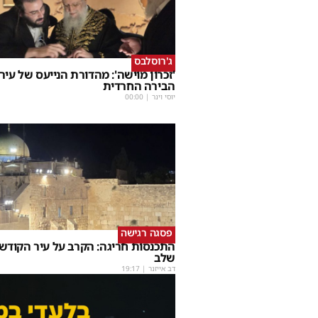
ג'רוסלבס
'זכרון מוישה': מהדורת הנייעס של עיר
הבירה החרדית
יוסי וינר
|
00:00
פסגה רגישה
התכנסות חריגה: הקרב על עיר הקודש
שלב
דב אייזנר
|
19:17