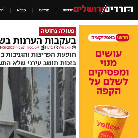
חדשות
חרדים
ספרא
הכ
פעולה נחושה
בעקבות הערנות בשכ
יואל וולך
11:12
י״ט בסיון תשפ״ו (04/06/2026)
תופעת הפריצות והגניבות ב
בזכות תושב עירני שלא התע