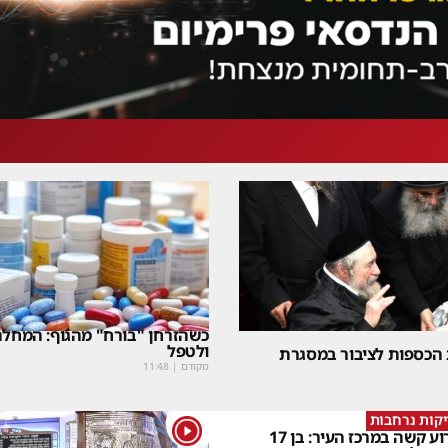
כשהזרחן "בורח" מהגוף: המחלה
ולטפל
 הכספות לציבור במסגרת
מקודם
|
11:48
קות נרחבות
1
אירוע קשה במרכז העיר: בן 17