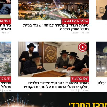
בולמים את הגובה
רגעי הו
סערת הנדל"ן: עתירה לביהמ"ש נגד בניית
ציר ההנ
מגדל הענק בבירה
האדמו"
אורי כץ
|
22:20
חנוך פוגל
|
1
צפו בתיעוד
היערכות
 עולה
מעמד היסטורי בהר נוף: מיליוני דולרים
חמישי ב
חולקו למנהלי המוסדות על טהרת הקודש
מסלול
יואל וולך
|
18:25
אורי כץ
|
2