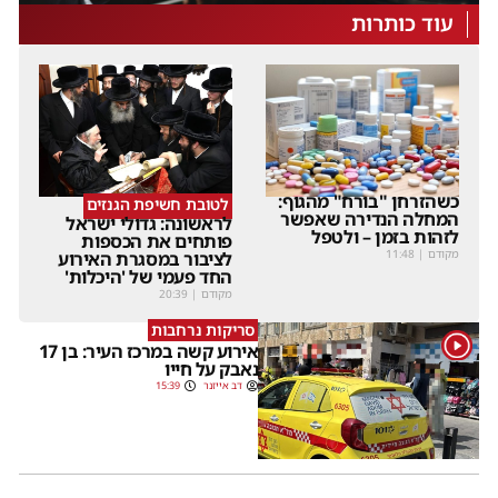
עוד כותרות
כשהזרחן "בורח" מהגוף:
לטובת חשיפת הגנזים
המחלה הנדירה שאפשר
לראשונה: גדולי ישראל
לזהות בזמן – ולטפל
פותחים את הכספות
מקודם
|
11:48
לציבור במסגרת האירוע
החד פעמי של 'היכלות'
מקודם
|
20:39
סריקות נרחבות
1
אירוע קשה במרכז העיר: בן 17
נאבק על חייו
דב אייזנר
15:39