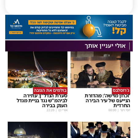
אולי יעניין אותך
ג'רוסלבס
בולמים את הגובה
'זכרון מוישה': מהדורת
סערת הנדל"ן: עתירה
הנייעס של עיר הבירה
לביהמ"ש נגד בניית מגדל
החרדית
הענק בבירה
יוסי וינר
|
00:00
אורי כץ
|
22:20