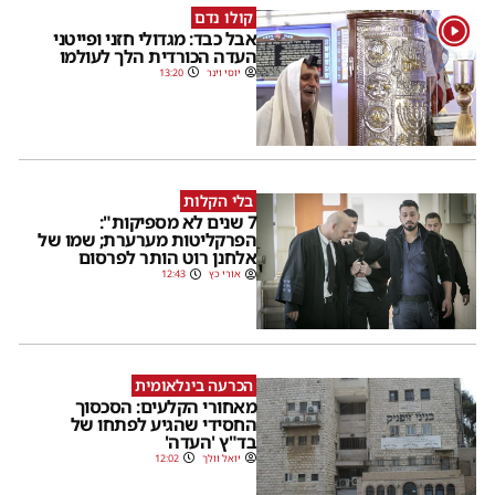
קולו נדם
1
אבל כבד: מגדולי חזני ופייטני
העדה הכורדית הלך לעולמו
יוסי וינר
13:20
בלי הקלות
7 שנים לא מספיקות":
הפרקליטות מערערת; שמו של
אלחנן רוט הותר לפרסום
אורי כץ
12:43
הכרעה בינלאומית
מאחורי הקלעים: הסכסוך
החסידי שהגיע לפתחו של
בד"ץ 'העדה'
יואל וולך
12:02