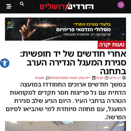
טעות יקרה
אחרי חודשים של יד חופשית:
פתח סרג
סגירת המעגל הנדירה הערב
בתחנה
דב אייזנר
18:40
י״ח בסיון תשפ״ו (03/06/2026)
תגובות
במשך חודשים ארוכים התמודדו במועצה
הדתית עם גל פריצות חסר תקדים למקוואות
הטהרה ברחבי העיר. היום הגיע שלב סגירת
המעגל, עם מחווה מיוחדת למי שהביאו לסיום
הפרשה.