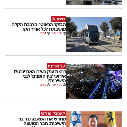
שימו לב
הבוקר הכאוטי: הרכבת הקלה
מושבתת לכל אורך הקו
חנוך פוגל
09:54
על הכוונת
דרמת ענק בעיר: האם יבוטלו
אירועי 'בין הזמנים' לבני
הישיבות?
דב אייזנר
09:30
קאמבק פוליטי
מחדש את המאבק נגד בני
הישיבות: חבר המועצה