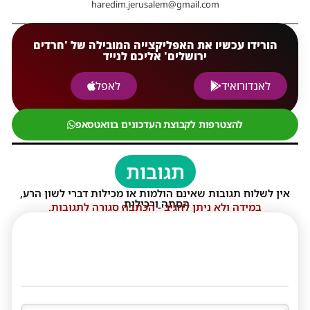
haredim.jerusalem@gmail.com
הורידו עכשיו את האפליקצייה המובילה של 'חרדים
ירושלים' אליכם לנייד
לאנדורואיד
לאפל
להצטרפות לקבוצת העדכונים בוואטסאפ
תגובות
אין לשלוח תגובות שאינם הולמות או מכילות דברי לשון הרע,
הסתה ורכילות.
במידה ולא ניתן להגיב - הכתבה סגורה לתגובות.