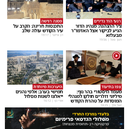
רגעי הוד נדירים
פסגה רגישה
ציר ההנהגה: מנהיג הדור
התכנסות חריגה: הקרב על
הגיע לביקור אצל האדמו"ר
עיר הקודש עולה שלב
מבעלזא
דב אייזנר
|
19:17
חנוך פוגל
|
19:56
1
צפו בתיעוד
היערכות מיוחדת
מעמד היסטורי בהר נוף:
חמישי בערב: אלפי נהגים
מיליוני דולרים חולקו למנהלי
ייאלצו לשנות מסלול
המוסדות על טהרת הקודש
אורי כץ
|
16:12
יואל וולך
|
18:25