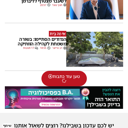
לשעבר מצטרף לליברמן
חנוך פוגל
20:57
אֵי-זֶה בַּיִת
הנדודים הסתיימו: בשורה
משמחת לקהילה הוותיקה
דב אייזנר
18:55
17 תגובות
טען עוד כתבות
יש לכם עדכון בשבילנו? רוצים לשאול אותנו
שיתוף