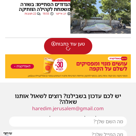
הנדודים הסתיימו: בשורה
משמחת לקהילה הוותיקה
דב אייזנר
18:55
22 תגובות
טען עוד כתבות
יש לכם עדכון בשבילנו? רוצים לשאול אותנו
שאלה?
haredim.jerusalem@gmail.com
או שילחו אלינו פנייה ונחזור אליכם בהקדם
שיתוף