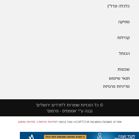
כלכלה ונדל"ן
מוזיקה
קהילות
הכותל
שכונות
תנאי שימוש
מדיניות פרטיות
© כל הזכויות שמורות ל'חרדים ירושלים'
נבנה ע"י 'אמפסיס - פרסום'
אתר זה מאובטח באמצעות reCAPTCHA וגוגל בכפוף
למדיניות פרטיות
ו-
מדיניות שימוש
.