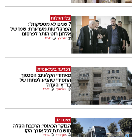
בלי הקלות
7 שנים לא מספיקות":
הפרקליטות מערערת; שמו של
אלחנן רוט הותר לפרסום
אורי כץ
12:43
הכרעה בינלאומית
מאחורי הקלעים: הסכסוך
החסידי שהגיע לפתחו של
בד"ץ 'העדה'
יואל וולך
12:02
שימו לב
הבוקר הכאוטי: הרכבת הקלה
מושבתת לכל אורך הקו
חנוך פוגל
09:54