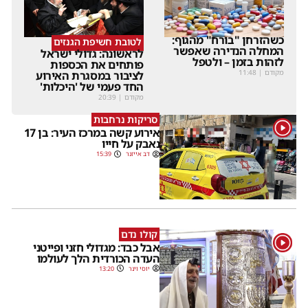
כשהזרחן "בורח" מהגוף:
לטובת חשיפת הגנזים
המחלה הנדירה שאפשר
לראשונה: גדולי ישראל
לזהות בזמן – ולטפל
פותחים את הכספות
מקודם
|
11:48
לציבור במסגרת האירוע
החד פעמי של 'היכלות'
מקודם
|
20:39
סריקות נרחבות
1
אירוע קשה במרכז העיר: בן 17
נאבק על חייו
דב אייזנר
15:39
קולו נדם
1
אבל כבד: מגדולי חזני ופייטני
העדה הכורדית הלך לעולמו
יוסי וינר
13:20