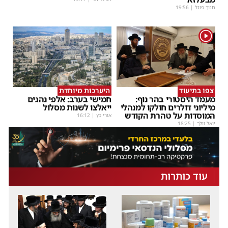
חנוך פוגל
|
19:56
1
צפו בתיעוד
היערכות מיוחדת
מעמד היסטורי בהר נוף:
חמישי בערב: אלפי נהגים
מיליוני דולרים חולקו למנהלי
ייאלצו לשנות מסלול
המוסדות על טהרת הקודש
אורי כץ
|
16:12
יואל וולך
|
18:25
עוד כותרות