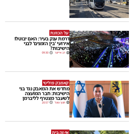
על הכוונת
דרמת ענק בעיר: האם יבוטלו
אירועי 'בין הזמנים' לבני
הישיבות?
דב אייזנר
09:30
קאמבק פוליטי
מחדש את המאבק נגד בני
הישיבות: חבר המועצה
לשעבר מצטרף לליברמן
חנוך פוגל
20:57
אֵי-זֶה בַּיִת