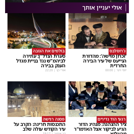
אולי יעניין אותך
ג'רוסלבס
בולמים את הגובה
'זכרון מוישה': מהדורת
סערת הנדל"ן: עתירה
הנייעס של עיר הבירה
לביהמ"ש נגד בניית מגדל
החרדית
הענק בבירה
יוסי וינר
|
00:00
אורי כץ
|
22:20
רגעי הוד נדירים
פסגה רגישה
ציר ההנהגה: מנהיג הדור
התכנסות חריגה: הקרב על
הגיע לביקור אצל האדמו"ר
עיר הקודש עולה שלב
מבעלזא
דב אייזנר
|
19:17