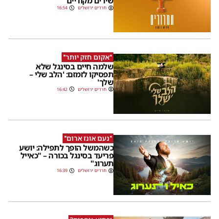
שירים מקוריים
חרדים ירושלים
16:54
''אקום חזק יותר''
שלמה חיים בסינגל שלא
תפסיקו לזמזם: 'הלב שלי –
שלך'
חרדים ירושלים
16:42
''נעם אונז ארום''
כשהמשל הופך לתפילה: יושע
פריעד בסינגל בכורה – "כאייל
תערוג"
חרדים ירושלים
16:39