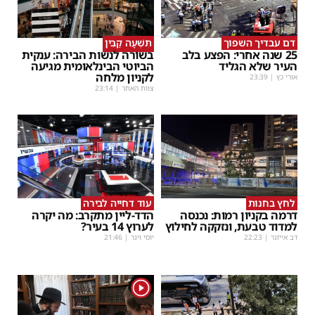
דם עבדיך השפוך
תִּשְׁעָה קַבִּין
25 שנה אחרי: הפצע בלב
בשורה לנשות הבירה: ענקית
העיר שלא הגליד
הביוטי הבינלאומית מגיעה
לקניון מלחה
אורי כץ
|
23:39
צוות האתר
|
23:14
לחץ בחנות
עוד דחייה לבירה
דרמה בקניון רמות: נכנסה
הדד-ליין מתקרב: מה יקרה
למדוד טבעת, ונזקקה לחילוץ
לערוץ 14 בעיר?
דב אייזנר
|
22:23
יוסי וינר
|
21:46
1