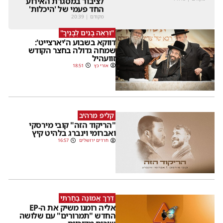
לציבור במסגרת האירוע
החד פעמי של 'היכלות'
מקודם
|
20:39
"וּרְאֵה בָנִים לְבָנֶיךָ"
דווקא בשבוע ה'יארצייט':
שמחה גדולה בחצר הקודש
זוועהיל
אורי כץ
18:51
קליפ מרהיב
"הריקוד הזה" קובי מירסקי
ואברומי וינברג בלהיט קיץ
חרדים ירושלים
16:57
דֶּרֶךְ אֱמוּנָה בָחָרְתִּי
אליה רומנו משיק את ה-EP
החדש "תמרורים" עם שלושה