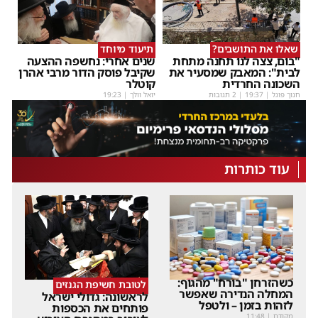
שאלו את התושבים?
תיעוד מיוחד
"בום, צצה לנו תחנה מתחת
שנים אחרי: נחשפה ההצעה
לבית": המאבק שמסעיר את
שקיבל פוסק הדור מרבי אהרן
השכונה החרדית
קוטלר
חנוך פוגל
|
19:37
| 2 תגובות
יואל וולך
|
19:23
עוד כותרות
כשהזרחן "בורח" מהגוף:
לטובת חשיפת הגנזים
המחלה הנדירה שאפשר
לראשונה: גדולי ישראל
לזהות בזמן – ולטפל
פותחים את הכספות
מקודם
|
11:48