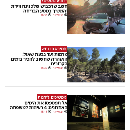
ירתיע נוספים?
חשב שהכביש שלו: ניגח ניידת
והמשיך במסע הבריחה
דב אייזנר
16:32
חמירא סכנתא
מרמות ועד גבעת שאול:
האזהרה שחשוב להכיר בימים
הקרובים
דב אייזנר
15:36
ממשיכים ליהנות
אל תפספסו את הימים
האחרונים: 4 רעיונות למשפחה
דב אייזנר
15:14