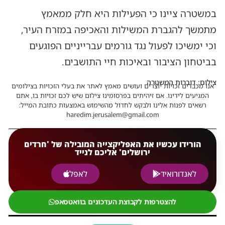
במשטרה ציינו כי הפעילות היא חלק ממאמץ
מתמשך להגברת המשילות והאכיפה במזרח העיר,
וכי ימשיכו לפעול נגד גורמים עברייניים הפוגעים
בביטחון הציבור ובאיכות חיי התושבים.
צילום: דוברות המשטרה
אנו מכבדים זכויות יוצרים ועושים מאמץ לאתר את בעלי הזכויות בצילומים
המגיעים לידינו. אם זיהיתים בפרסומינו צילום שיש לכם זכויות בו, אתם
רשאים לפנות אלינו ולבקש לחדול מהשימוש באמצעות כתובת המייל:
haredim.jerusalem@gmail.com
הורידו עכשיו את האפליקצייה המובילה של 'חרדים
ירושלים' אליכם לנייד
לאנדורואיד
לאפל
להצטרפות לקבוצת העדכונים בוואטסאפ