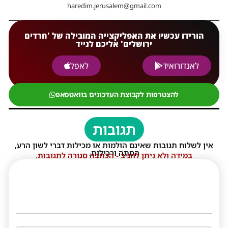
haredim.jerusalem@gmail.com
הורידו עכשיו את האפליקצייה המובילה של 'חרדים
ירושלים' אליכם לנייד
לאנדורואיד
לאפל
להצטרפות לקבוצת העדכונים בוואטסאפ
תגובות
אין לשלוח תגובות שאינם הולמות או מכילות דברי לשון הרע,
הסתה ורכילות.
במידה ולא ניתן להגיב - הכתבה סגורה לתגובות.