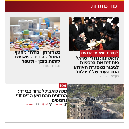
עוד כותרות
כשהזרחן "בורח" מהגוף:
לטובת חשיפת הגנזים
המחלה הנדירה שאפשר
לראשונה: גדולי ישראל
לזהות בזמן – ולטפל
פותחים את הכספות
מקודם
|
11:48
לציבור במסגרת האירוע
החד פעמי של 'היכלות'
מקודם
|
20:39
צפו
מכה כואבת לטרור בבירה:
הנתונים מהמבצע הביטחוני
נחשפים
יוסי וינר
13:40
1 תגובות