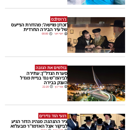
ג'רוסלבס
'זכרון מוישה': מהדורת הנייעס
של עיר הבירה החרדית
יוסי וינר
00:00
בולמים את הגובה
סערת הנדל"ן: עתירה
לביהמ"ש נגד בניית מגדל
הענק בבירה
אורי כץ
22:20
רגעי הוד נדירים
ציר ההנהגה: מנהיג הדור הגיע
לביקור אצל האדמו"ר מבעלזא