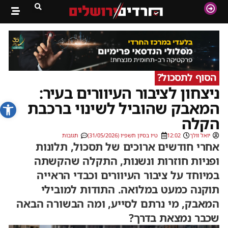
הסוף לתסכול?
ניצחון לציבור העיוורים בעיר:
פתח סרג
המאבק שהוביל לשינוי ברכבת
הקלה
יואל וולך
12:02
ט״ו בסיון תשפ״ו (31/05/2026)
תגובות
אחרי חודשים ארוכים של תסכול, תלונות
ופניות חוזרות ונשנות, התקלה שהקשתה
במיוחד על ציבור העיוורים וכבדי הראייה
תוקנה כמעט במלואה. התודות למובילי
המאבק, מי נרתם לסייע, ומה הבשורה הבאה
שכבר נמצאת בדרך?