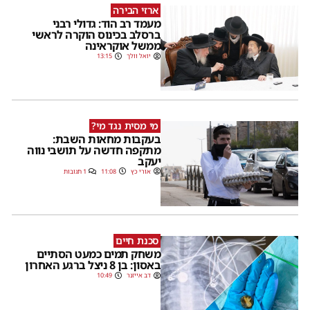
ארזי הבירה
מעמד רב הוד: גדולי רבני
ברסלב בכינוס הוקרה לראשי
ממשל אוקראינה
יואל וולך
13:15
מי מסית נגד מי?
בעקבות מחאות השבת:
מתקפה חדשה על תושבי נווה
יעקב
אורי כץ
11:08
1 תגובות
סכנת חיים
משחק תמים כמעט הסתיים
באסון: בן 8 ניצל ברגע האחרון
דב אייזנר
10:49