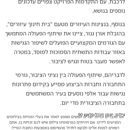
לרכבת. עם התקדמות הפרויקט צפויים עדכונים
נוספים בנושא.
בנוסף, בנציגות העיוורים מטעם "בית חינוך עיוורים",
בהובלת אורן גנור, ציינו את שיתוף הפעולה המתמשך
עם הגורמים המקצועיים הפועלים לשיפור הנגישות
באזור עבודות התשתית הסמוכות למוסד, במטרה
לאפשר מעבר בטוח ונגיש לציבור.
לדבריהם, שיתוף הפעולה בין נציגי הציבור, גורמי
התחבורה וחברות הביצוע מסייע בקידום פתרונות
נגישות עבור אלפי נוסעים בעיר המשתמשים
בתחבורה הציבורית מדי יום.
צילום: יונתן זינדל/פלאש 90
אנו מכבדים זכויות יוצרים ועושים מאמץ לאתר את בעלי הזכויות בצילומים
המגיעים לידינו. אם זיהיתים בפרסומינו צילום שיש לכם זכויות בו, אתם
רשאים לפנות אלינו ולבקש לחדול מהשימוש באמצעות כתובת המייל: