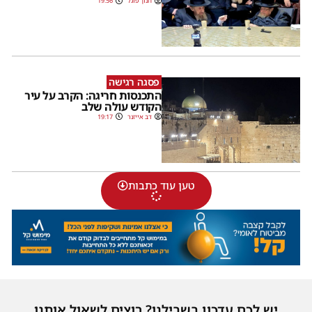
חנוך פוגל
19:56
פסגה רגישה
התכנסות חריגה: הקרב על עיר
הקודש עולה שלב
דב אייזנר
19:17
טען עוד כתבות
יש לכם עדכון בשבילנו? רוצים לשאול אותנו