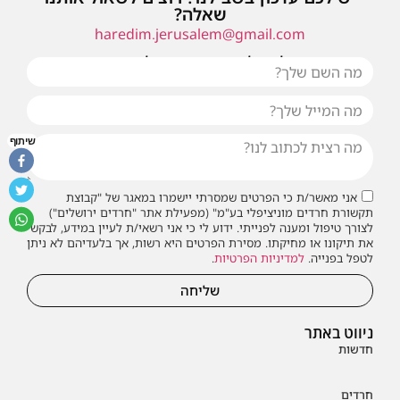
שאלה?
haredim.jerusalem@gmail.com
או שילחו אלינו פנייה ונחזור אליכם בהקדם
שיתוף
אני מאשר/ת כי הפרטים שמסרתי יישמרו במאגר של "קבוצת
תקשורת חרדים מוניציפלי בע"מ" (מפעילת אתר "חרדים ירושלים")
לצורך טיפול ומענה לפנייתי. ידוע לי כי אני רשאי/ת לעיין במידע, לבקש
את תיקונו או מחיקתו. מסירת הפרטים היא רשות, אך בלעדיהם לא ניתן
לטפל בפנייה.
למדיניות הפרטיות
.
שליחה
ניווט באתר
חדשות
חרדים