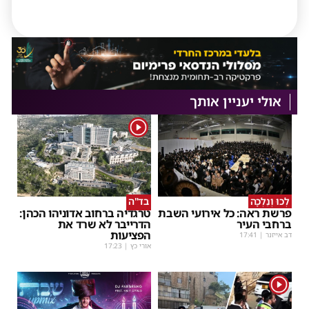
אולי יעניין אותך
1
לְכוּ וְנֵלְכָה
בד"ה
פרשת ראה: כל אירועי השבת
טרגדיה ברחוב אדוניהו הכהן:
ברחבי העיר
הדרייבר לא שרד את
הפציעות
דב אייזנר
|
17:41
אורי כץ
|
17:23
1