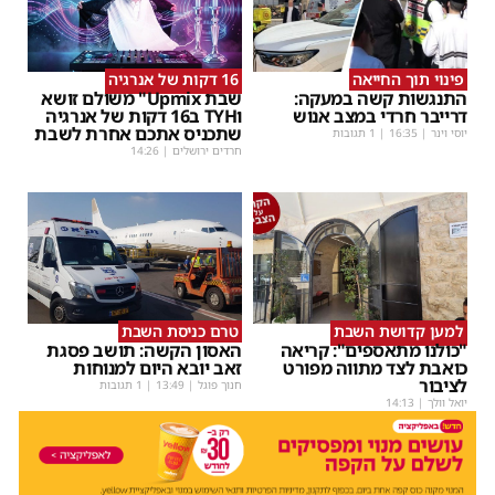
פינוי תוך החייאה
16 דקות של אנרגיה
התנגשות קשה במעקה:
שבת Upmix" משולם זושא
דרייבר חרדי במצב אנוש
וTYH ב16 דקות של אנרגיה
שתכניס אתכם אחרת לשבת
יוסי וינר
|
16:35
| 1 תגובות
חרדים ירושלים
|
14:26
למען קדושת השבת
טרם כניסת השבת
"כולנו מתאספים": קריאה
האסון הקשה: תושב פסגת
כואבת לצד מתווה מפורט
זאב יובא היום למנוחות
לציבור
חנוך פוגל
|
13:49
| 1 תגובות
יואל וולך
|
14:13