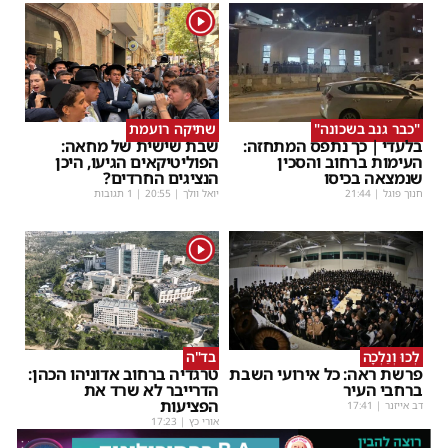
1
"כבר גנב בשכונה"
שתיקה רועמת
בלעדי | כך נתפס המתחזה:
שבת שישית של מחאה:
העימות ברחוב והסכין
הפוליטיקאים הגיעו, היכן
שנמצאה בכיסו
הנציגים החרדים?
חנוך פוגל
|
21:44
יואל וולך
|
20:55
| 1 תגובות
1
לְכוּ וְנֵלְכָה
בד"ה
פרשת ראה: כל אירועי השבת
טרגדיה ברחוב אדוניהו הכהן:
ברחבי העיר
הדרייבר לא שרד את
הפציעות
דב אייזנר
|
17:41
אורי כץ
|
17:23