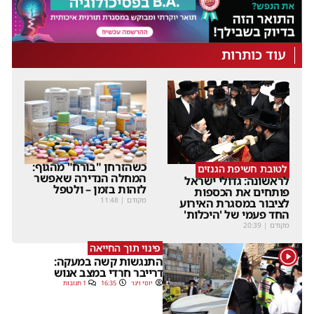
עוד כותרות
כשהזרחן "בורח" מהגוף:
לטובת חשיפת הגנזים
המחלה הנדירה שאפשר
לראשונה: גדולי ישראל
לזהות בזמן – ולטפל
פותחים את הכספות
מקודם
|
11:48
לציבור במסגרת האירוע
החד פעמי של 'היכלות'
מקודם
|
20:39
פינוי תוך החייאה
1
התנגשות קשה במעקה:
דרייבר חרדי במצב אנוש
יוסי וינר
16:35
1 תגובות