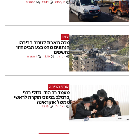
חנוך פוגל
13:49
1 תגובות
צפו
מכה כואבת לטרור בבירה:
הנתונים מהמבצע הביטחוני
נחשפים
יוסי וינר
13:40
1 תגובות
ארזי הבירה
מעמד רב הוד: גדולי רבני
ברסלב בכינוס הוקרה לראשי
ממשל אוקראינה
יואל וולך
13:15