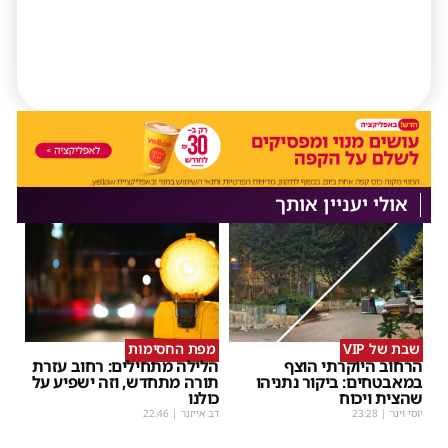
אולי יעניין אותך
שבת של VIP
מפת החסימות
הרחוב היוקרתי הוצף
הלילה מתחילים: רחוב עזרת
במאבטחים: ביקור נתניהו
תורה מתחדש, וזה ישפיע על
שהצית ויכוח
כולנו
יוסי וינר
|
23:28
דב אייזנר
|
22:46