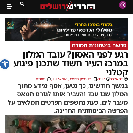
פרשה ביטחונית חמורה
רגע לפני האסון? עובד המלון
פתח סרג
במרכז העיר חשוד שתכנן פיגוע
קטלני
דב אייזנר
21:12
י״ד בסיון תשפ״ו (30/05/2026)
תגובות
במשך חודשים, כך נטען, אסף מידע מתוך
המלון שבו עבד והעביר אותו לגורם חמאס
מעבר לים. כעת נחשפים הפרטים המלאים על
הפרשה הביטחונית החריגה.