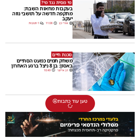
מי מסית נגד מי?
בעקבות מחאות השבת:
מתקפה חדשה על תושבי נווה
יעקב
אורי כץ
11:08
1 תגובות
סכנת חיים
משחק תמים כמעט הסתיים
באסון: בן 8 ניצל ברגע האחרון
דב אייזנר
10:49
טען עוד כתבות