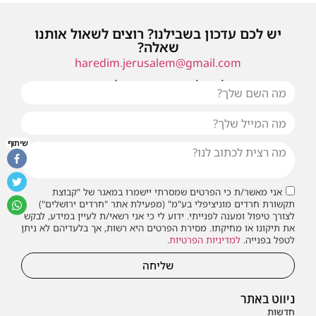
יש לכם עדכון בשבילנו? רוצים לשאול אותנו
שאלה?
haredim.jerusalem@gmail.com
או שילחו אלינו פנייה ונחזור אליכם בהקדם
שיתוף
אני מאשר/ת כי הפרטים שמסרתי יישמרו במאגר של "קבוצת
תקשורת חרדים מוניציפלי בע"מ" (מפעילת אתר "חרדים ירושלים")
לצורך טיפול ומענה לפנייתי. ידוע לי כי אני רשאי/ת לעיין במידע, לבקש
את תיקונו או מחיקתו. מסירת הפרטים היא רשות, אך בלעדיהם לא ניתן
לטפל בפנייה.
למדיניות הפרטיות
.
שליחה
ניווט באתר
חדשות