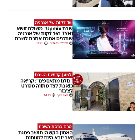
16 דקות של אנרגיה
שבת Upmix" משולם זושא
וTYH ב16 דקות של אנרגיה
שתכניס אתכם אחרת לשבת
חרדים ירושלים
14:26
למען קדושת השבת
"כולנו מתאספים": קריאה
כואבת לצד מתווה מפורט
לציבור
יואל וולך
14:13
טרם כניסת השבת
האסון הקשה: תושב פסגת
זאב יובא היום למנוחות