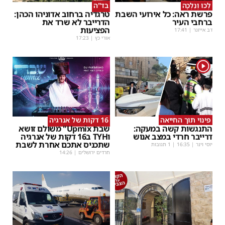
לְכוּ וְנֵלְכָה
בד"ה
פרשת ראה: כל אירועי השבת
טרגדיה ברחוב אדוניהו הכהן:
ברחבי העיר
הדרייבר לא שרד את
הפציעות
דב אייזנר
|
17:41
אורי כץ
|
17:23
1
פינוי תוך החייאה
16 דקות של אנרגיה
התנגשות קשה במעקה:
שבת Upmix" משולם זושא
דרייבר חרדי במצב אנוש
וTYH ב16 דקות של אנרגיה
שתכניס אתכם אחרת לשבת
יוסי וינר
|
16:35
| 1 תגובות
חרדים ירושלים
|
14:26