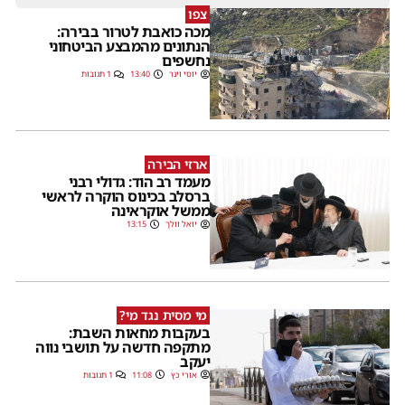
צפו
מכה כואבת לטרור בבירה:
הנתונים מהמבצע הביטחוני
נחשפים
יוסי וינר
13:40
1 תגובות
ארזי הבירה
מעמד רב הוד: גדולי רבני
ברסלב בכינוס הוקרה לראשי
ממשל אוקראינה
יואל וולך
13:15
מי מסית נגד מי?
בעקבות מחאות השבת:
מתקפה חדשה על תושבי נווה
יעקב
אורי כץ
11:08
1 תגובות