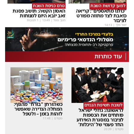
למען קדושת השבת
טרם כניסת השבת
"כולנו מתאספים": קריאה
האסון הקשה: תושב פסגת
כואבת לצד מתווה מפורט
זאב יובא היום למנוחות
לציבור
חנוך פוגל
|
13:49
| 1 תגובות
יואל וולך
|
14:13
עוד כותרות
כשהזרחן "בורח" מהגוף:
לטובת חשיפת הגנזים
המחלה הנדירה שאפשר
לראשונה: גדולי ישראל
לזהות בזמן – ולטפל
פותחים את הכספות
מקודם
|
11:48
לציבור במסגרת האירוע
החד פעמי של 'היכלות'
מקודם
|
20:39