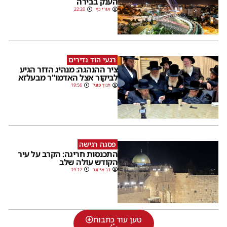
הענק בבירה
אורי כץ
22:20
רגעי הוד נדירים
ציר ההנהגה: מנהיג הדור הגיע
לביקור אצל האדמו"ר מבעלזא
חנוך פוגל
19:56
פסגה רגישה
התכנסות חריגה: הקרב על עיר
הקודש עולה שלב
דב אייזנר
19:17
טען עוד כתבות