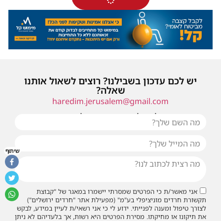
יש לכם עדכון בשבילנו? רוצים לשאול אותנו
שאלה?
haredim.jerusalem@gmail.com
או שילחו אלינו פנייה ונחזור אליכם בהקדם
שיתוף
אני מאשר/ת כי הפרטים שמסרתי יישמרו במאגר של "קבוצת
תקשורת חרדים מוניציפלי בע"מ" (מפעילת אתר "חרדים ירושלים")
לצורך טיפול ומענה לפנייתי. ידוע לי כי אני רשאי/ת לעיין במידע, לבקש
את תיקונו או מחיקתו. מסירת הפרטים היא רשות, אך בלעדיהם לא ניתן