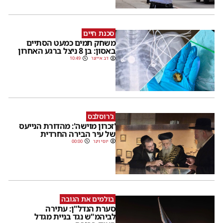
סכנת חיים
משחק תמים כמעט הסתיים
באסון: בן 8 ניצל ברגע האחרון
דב אייזנר
10:49
ג'רוסלבס
'זכרון מוישה': מהדורת הנייעס
של עיר הבירה החרדית
יוסי וינר
00:00
בולמים את הגובה
סערת הנדל"ן: עתירה
לביהמ"ש נגד בניית מגדל