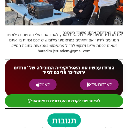
צילום: באדיבות ארגון משמר השכונה
אנו מכבדים זכויות יוצרים ועושים מאמץ לאתר את בעלי הזכויות בצילומים
המגיעים לידינו. אם זיהיתים בפרסומינו צילום שיש לכם זכויות בו, אתם
רשאים לפנות אלינו ולבקש לחדול מהשימוש באמצעות כתובת המייל:
haredim.jerusalem@gmail.com
הורידו עכשיו את האפליקצייה המובילה של 'חרדים
ירושלים' אליכם לנייד
לאנדורואיד
לאפל
להצטרפות לקבוצת העדכונים בוואטסאפ
תגובות