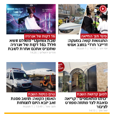
1
פינוי תוך החייאה
16 דקות של אנרגיה
התנגשות קשה במעקה:
שבת Upmix" משולם זושא
דרייבר חרדי במצב אנוש
וTYH ב16 דקות של אנרגיה
שתכניס אתכם אחרת לשבת
יוסי וינר
|
16:35
| 1 תגובות
חרדים ירושלים
|
14:26
למען קדושת השבת
טרם כניסת השבת
"כולנו מתאספים": קריאה
האסון הקשה: תושב פסגת
כואבת לצד מתווה מפורט
זאב יובא היום למנוחות
לציבור
חנוך פוגל
|
13:49
| 1 תגובות
יואל וולך
|
14:13