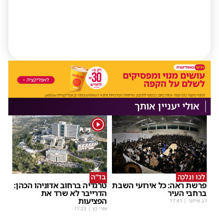
אולי יעניין אותך
1
לְכוּ וְנֵלְכָה
בד"ה
פרשת ראה: כל אירועי השבת
טרגדיה ברחוב אדוניהו הכהן:
ברחבי העיר
הדרייבר לא שרד את
הפציעות
דב אייזנר
|
17:41
אורי כץ
|
17:23