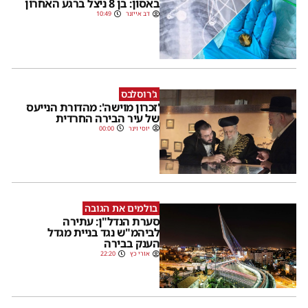
באסון: בן 8 ניצל ברגע האחרון
דב אייזנר
10:49
ג'רוסלבס
'זכרון מוישה': מהדורת הנייעס
של עיר הבירה החרדית
יוסי וינר
00:00
בולמים את הגובה
סערת הנדל"ן: עתירה
לביהמ"ש נגד בניית מגדל
הענק בבירה
אורי כץ
22:20