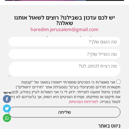
יש לכם עדכון בשבילנו? רוצים לשאול אותנו
שאלה?
haredim.jerusalem@gmail.com
או שילחו אלינו פנייה ונחזור אליכם בהקדם
אני מאשר/ת כי הפרטים שמסרתי יישמרו במאגר של "קבוצת
תקשורת חרדים מוניציפלי בע"מ" (מפעילת אתר "חרדים ירושלים")
לצורך טיפול ומענה לפנייתי. ידוע לי כי אני רשאי/ת לעיין במידע, לבקש
שיתוף
את תיקונו או מחיקתו. מסירת הפרטים היא רשות, אך בלעדיהם לא ניתן
לטפל בפנייה.
למדיניות הפרטיות
.
שליחה
ניווט באתר