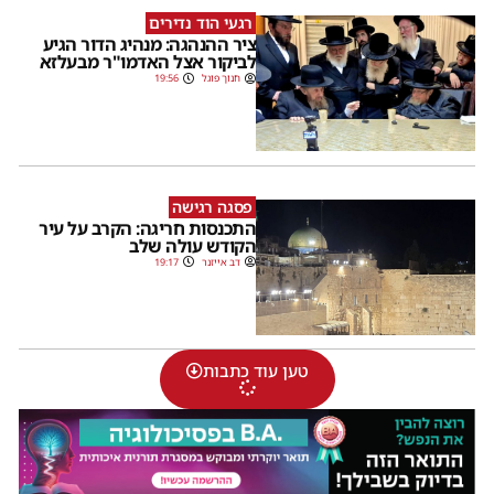
רגעי הוד נדירים
ציר ההנהגה: מנהיג הדור הגיע
לביקור אצל האדמו"ר מבעלזא
חנוך פוגל
19:56
פסגה רגישה
התכנסות חריגה: הקרב על עיר
הקודש עולה שלב
דב אייזנר
19:17
טען עוד כתבות