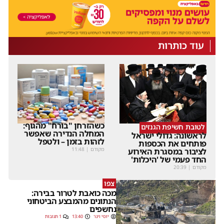
עוד כותרות
כשהזרחן "בורח" מהגוף:
לטובת חשיפת הגנזים
המחלה הנדירה שאפשר
לראשונה: גדולי ישראל
לזהות בזמן – ולטפל
פותחים את הכספות
מקודם
|
11:48
לציבור במסגרת האירוע
החד פעמי של 'היכלות'
מקודם
|
20:39
צפו
מכה כואבת לטרור בבירה:
הנתונים מהמבצע הביטחוני
נחשפים
יוסי וינר
13:40
1 תגובות