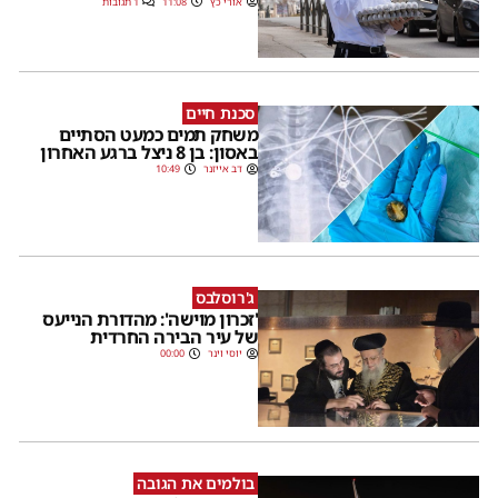
אורי כץ
11:08
1 תגובות
סכנת חיים
משחק תמים כמעט הסתיים
באסון: בן 8 ניצל ברגע האחרון
דב אייזנר
10:49
ג'רוסלבס
'זכרון מוישה': מהדורת הנייעס
של עיר הבירה החרדית
יוסי וינר
00:00
בולמים את הגובה