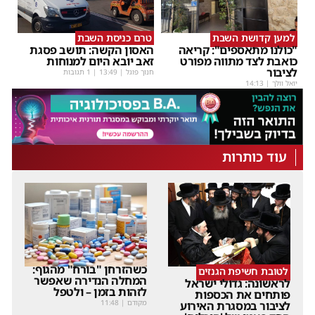
למען קדושת השבת
טרם כניסת השבת
"כולנו מתאספים": קריאה
האסון הקשה: תושב פסגת
כואבת לצד מתווה מפורט
זאב יובא היום למנוחות
לציבור
חנוך פוגל
|
13:49
| 1 תגובות
יואל וולך
|
14:13
עוד כותרות
כשהזרחן "בורח" מהגוף:
לטובת חשיפת הגנזים
המחלה הנדירה שאפשר
לראשונה: גדולי ישראל
לזהות בזמן – ולטפל
פותחים את הכספות
מקודם
|
11:48
לציבור במסגרת האירוע