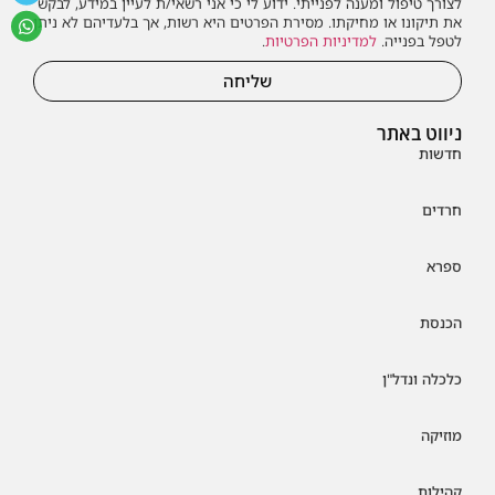
לצורך טיפול ומענה לפנייתי. ידוע לי כי אני רשאי/ת לעיין במידע, לבקש
את תיקונו או מחיקתו. מסירת הפרטים היא רשות, אך בלעדיהם לא ניתן
לטפל בפנייה.
למדיניות הפרטיות
.
שליחה
ניווט באתר
חדשות
חרדים
ספרא
הכנסת
כלכלה ונדל"ן
מוזיקה
קהילות