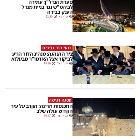
סערת הנדל"ן: עתירה
לביהמ"ש נגד בניית מגדל
הענק בבירה
אורי כץ
22:20
רגעי הוד נדירים
ציר ההנהגה: מנהיג הדור הגיע
לביקור אצל האדמו"ר מבעלזא
חנוך פוגל
19:56
פסגה רגישה
התכנסות חריגה: הקרב על עיר
הקודש עולה שלב
דב אייזנר
19:17