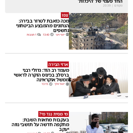
החד פעמי של 'היכלות'
מקודם
|
20:39
צפו
מכה כואבת לטרור בבירה:
הנתונים מהמבצע הביטחוני
נחשפים
יוסי וינר
13:40
1 תגובות
ארזי הבירה
מעמד רב הוד: גדולי רבני
ברסלב בכינוס הוקרה לראשי
ממשל אוקראינה
יואל וולך
13:15
מי מסית נגד מי?
בעקבות מחאות השבת:
מתקפה חדשה על תושבי נווה
יעקב