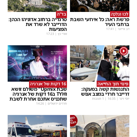
לְכוּ וְנֵלְכָה
בד"ה
פרשת ראה: כל אירועי השבת
טרגדיה ברחוב אדוניהו הכהן:
ברחבי העיר
הדרייבר לא שרד את
הפציעות
דב אייזנר
|
17:41
אורי כץ
|
17:23
1
פינוי תוך החייאה
16 דקות של אנרגיה
התנגשות קשה במעקה:
שבת Upmix" משולם זושא
דרייבר חרדי במצב אנוש
וTYH ב16 דקות של אנרגיה
שתכניס אתכם אחרת לשבת
יוסי וינר
|
16:35
| 1 תגובות
חרדים ירושלים
|
14:26