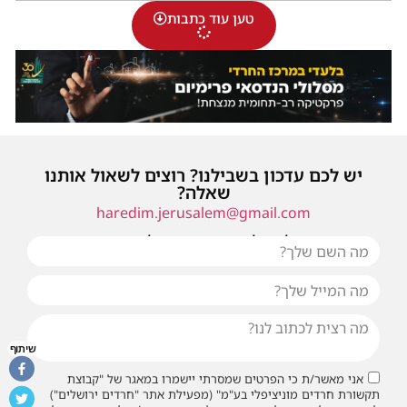
טען עוד כתבות
יש לכם עדכון בשבילנו? רוצים לשאול אותנו
שאלה?
haredim.jerusalem@gmail.com
או שילחו אלינו פנייה ונחזור אליכם בהקדם
שיתוף
אני מאשר/ת כי הפרטים שמסרתי יישמרו במאגר של "קבוצת
תקשורת חרדים מוניציפלי בע"מ" (מפעילת אתר "חרדים ירושלים")