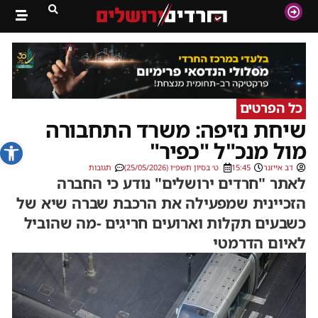
כל הפרטים
שיחת נזיפה: משרד התחבורה
פתח סרג
מול מנכ"ל "כפיר"
דב אייזנר
15:45
ט׳ בסיון תשפ״ו (25/05/2026)
תגובות
לאתר "חרדים ירושלים" נודע כי החברה
הזכיינית שמפעילה את הרכבת שברה שיא של
כשבעים תקלות וארועים חריגים -מה שהוביל
לאיום הדרמטי