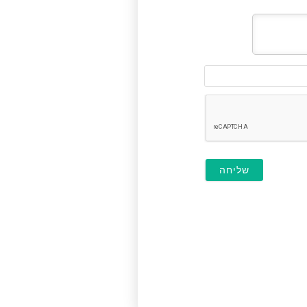
דוא"ל
(לא
חובה)