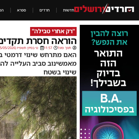
חדשות
חרדים
ספרא
הכ
"רק אחרי טבילה"
הוראה חסרת תקדים?
חנוך פוגל
11:57
ט׳ בסיון תשפ״ו (25/05/2026)
האם מתרחש שינוי דרמטי בא
מאמשינוב סביב העלייה להר
שינוי בשטח