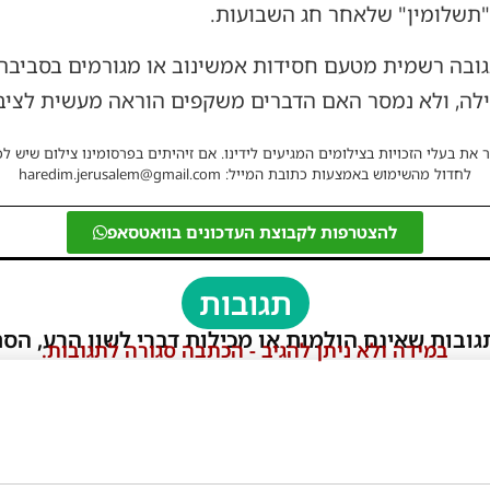
"תשלומין" שלאחר חג השבועות.
תגובה רשמית מטעם חסידות אמשינוב או מגורמים בסביבת
ילה, ולא נמסר האם הדברים משקפים הוראה מעשית לציב
 את בעלי הזכויות בצילומים המגיעים לידינו. אם זיהיתים בפרסומינו צילום שיש לכ
לחדול מהשימוש באמצעות כתובת המייל: haredim.jerusalem@gmail.com
להצטרפות לקבוצת העדכונים בוואטסאפ
תגובות
גובות שאינם הולמות או מכילות דברי לשון הרע, הסת
במידה ולא ניתן להגיב - הכתבה סגורה לתגובות.