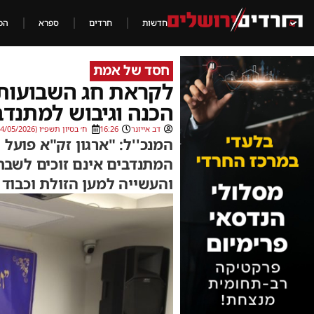
חדשות
חרדים
ספרא
הכ
חסד של אמת
לקראת חג השבועות –
הכנה וגיבוש למתנדב
דב אייזנר
16:26
ח׳ בסיון תשפ״ו (24/05/2026)
המנכ''ל: "ארגון זק"א פוע
המתנדבים אינם זוכים לשבת
והעשייה למען הזולת וכבוד 