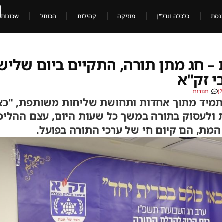
נסת
כלכלה ונדל"ן
מוזיקה
קהילות
הכותל
שכונות
 חג מתן תורה, התקיים ביום שלישי 
י זק"א
תגובות
ל תמיד מתוך אחדות ותחושת שליחות משותפת, "כא
 ולעסוק בתורה במשך כל שעות היום, עצם ההליכ
המת, הם קיום חי של ערכי התורה בפועל.