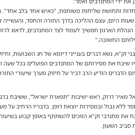
ק את ידי המתנדבים ואמר:
אחדות ותחושת שליחות משותפת, "כאיש אחד בלב אחד". ג
עות היום, עצם ההליכה בדרך התורה והחסד, והעשייה למ
 הנהלת הארגון תמשיך לעמוד לצד המתנדבים, לדאוג לרו
ילותם החשובה."
רבני זק"א, נשא דברים בענייני דיומא של חג השבועות, וח
ו שיבח את מסירותם של המתנדבים הפועלים בכל שעה וב
 הדברים הודיע הרב דביר על חיזוק מערך שיעורי התורה
אל מאיר דרוק, ראש ישיבות "תפארת ישראל", ששיבח בדבר
ד ללא גבול ובמסירות יוצאת דופן. בדבריו הרחיב על מ
בח את מתנדבי זק"א הזוכים להשתתף באופן קבוע בשיעור ה
סביב השעון.