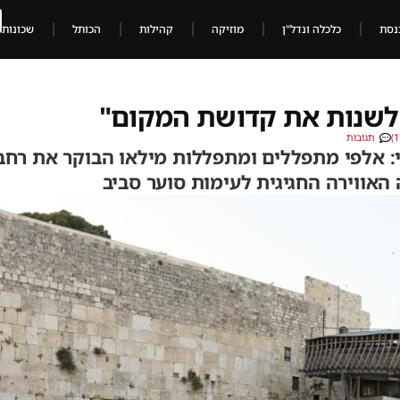
נסת
כלכלה ונדל"ן
מוזיקה
קהילות
הכותל
שכונות
ן לשנות את קדושת המקום"
תגובות
: אלפי מתפללים ומתפללות מילאו הבוקר את רח
 האווירה החגיגית לעימות סוער סביב