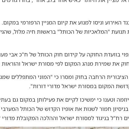
אל מציין את היותו "כאיש אחד בלב אחד", בחרו גורמים 
ד האירוע וניסו למנוע את קיום המניין הרפורמי במקום. 
ת תנועת "המלאכיות של הכותל" בראשות חיה מלול, שהגיע
וי בוועדת החוקה על קידום חוק הכותל של ח"כ אבי מעוז
וק את שמירת מנהג המקום לפי מסורת ישראל והוראות 
הציבורית הרחבה בחוק ומסרו כי "המוני המתפללים שמגי
דושת המקום במסורת ישראל מדורי דורות".
וזמה וטענו כי ימשיכו לקיים את פעילותן במקום גם בעתי
בניסיון חמור לשנות את אופיו הקדוש של הכותל המערבי
ם רח"ל בניגוד למסורת ישראל וההלכה המקובלת מדורי ד