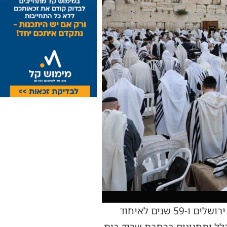
עשרות אלפי מתפללים פקדו במהלך השבת האחרונה את רחבת הכותל המערבי לציון יום ירושלים ו-59 שנים לאיחוד
הלל ותחנונים ברחבת שריד בית