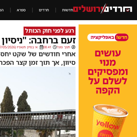
חדשות
חרדים
ספרא
הכ
רגע לפני חוק הכותל
זעם ברחבה: "ניסיו
חנוך פוגל
08:41
א׳ בסיון תשפ״ו (17/05/2026)
אחרי חודשים של שקט יחסי
סיוון, אך תוך זמן קצר הפכה