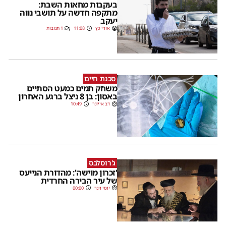
בעקבות מחאות השבת:
מתקפה חדשה על תושבי נווה
יעקב
אורי כץ
11:08
1 תגובות
סכנת חיים
משחק תמים כמעט הסתיים
באסון: בן 8 ניצל ברגע האחרון
דב אייזנר
10:49
ג'רוסלבס
'זכרון מוישה': מהדורת הנייעס
של עיר הבירה החרדית
יוסי וינר
00:00