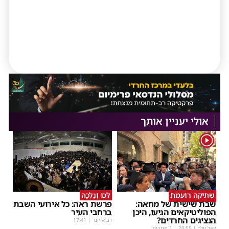
אולי יעניין אותך
1
שתיקה רועמת
לְכוּ וְנֵלְכָה
שבת שישית של מחאה:
פרשת ראה: כל אירועי השבת
הפוליטיקאים הגיעו, היכן
ברחבי העיר
הנציגים החרדים?
דב אייזנר
|
17:41
יואל וולך
|
20:55
| 1 תגובות