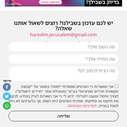
יש לכם עדכון בשבילנו? רוצים לשאול אותנו
שאלה?
haredim.jerusalem@gmail.com
או שילחו אלינו פנייה ונחזור אליכם בהקדם
שיתוף
אני מאשר/ת כי הפרטים שמסרתי יישמרו במאגר של "קבוצת
תקשורת חרדים מוניציפלי בע"מ" (מפעילת אתר "חרדים ירושלים")
לצורך טיפול ומענה לפנייתי. ידוע לי כי אני רשאי/ת לעיין במידע, לבקש
את תיקונו או מחיקתו. מסירת הפרטים היא רשות, אך בלעדיהם לא ניתן
לטפל בפנייה.
למדיניות הפרטיות
.
שליחה