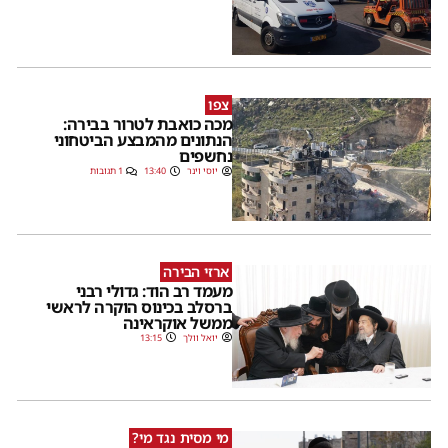
צפו
מכה כואבת לטרור בבירה:
הנתונים מהמבצע הביטחוני
נחשפים
יוסי וינר
13:40
1 תגובות
ארזי הבירה
מעמד רב הוד: גדולי רבני
ברסלב בכינוס הוקרה לראשי
ממשל אוקראינה
יואל וולך
13:15
מי מסית נגד מי?