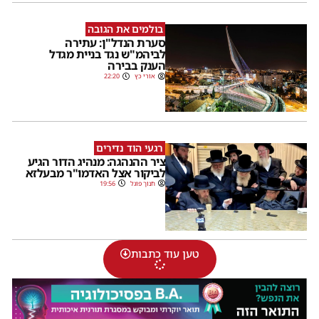
בולמים את הגובה
סערת הנדל"ן: עתירה
לביהמ"ש נגד בניית מגדל
הענק בבירה
אורי כץ
22:20
רגעי הוד נדירים
ציר ההנהגה: מנהיג הדור הגיע
לביקור אצל האדמו"ר מבעלזא
חנוך פוגל
19:56
טען עוד כתבות