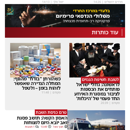
חרדים ירושלים
|
14:26
יואל וולך
|
14:13
עוד כותרות
כשהזרחן "בורח" מהגוף:
לטובת חשיפת הגנזים
המחלה הנדירה שאפשר
לראשונה: גדולי ישראל
לזהות בזמן – ולטפל
פותחים את הכספות
מקודם
|
11:48
לציבור במסגרת האירוע
החד פעמי של 'היכלות'
מקודם
|
20:39
טרם כניסת השבת
האסון הקשה: תושב פסגת
זאב יובא היום למנוחות
חנוך פוגל
13:49
1 תגובות