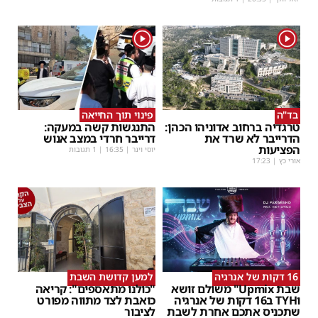
1
1
בד"ה
פינוי תוך החייאה
טרגדיה ברחוב אדוניהו הכהן:
התנגשות קשה במעקה:
הדרייבר לא שרד את
דרייבר חרדי במצב אנוש
הפציעות
יוסי וינר
|
16:35
| 1 תגובות
אורי כץ
|
17:23
16 דקות של אנרגיה
למען קדושת השבת
שבת Upmix" משולם זושא
"כולנו מתאספים": קריאה
וTYH ב16 דקות של אנרגיה
כואבת לצד מתווה מפורט
שתכניס אתכם אחרת לשבת
לציבור