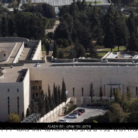
צילום: נתי שוחט - FLASH 90
וועדה למינוי בכירים ברוב של שלושה נגד אחד כאשר יו"ר 