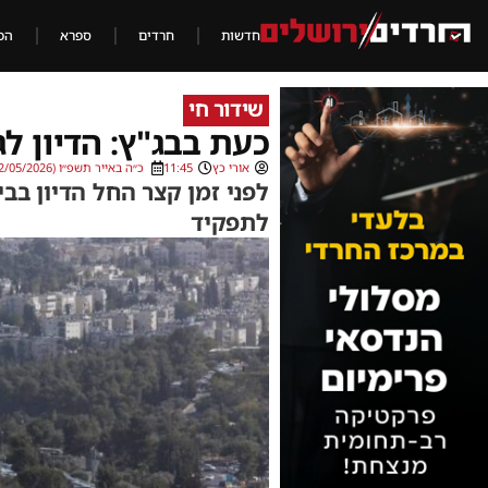
חדשות
חרדים
ספרא
הכ
שידור חי
כעת בבג"ץ: הדיון לג
אורי כץ
11:45
כ״ה באייר תשפ״ו (12/05/2026)
לפני זמן קצר החל הדיון בבי
לתפקיד