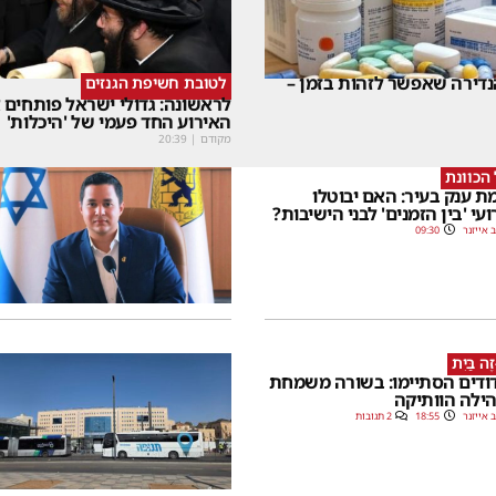
דירה שאפשר לזהות בזמן –
לטובת חשיפת הגנזים
לראשונה: גדולי ישראל פותחים
האירוע החד פעמי של 'היכלות'
מקודם
|
20:39
הכוונת
ת ענק בעיר: האם יבוטלו
ועי 'בין הזמנים' לבני הישיבות?
 אייזנר
09:30
זֶה בַּיִת
ודים הסתיימו: בשורה משמחת
ילה הוותיקה
 אייזנר
18:55
2 תגובות