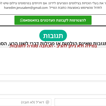
 את בעלי הזכויות בצילומים המגיעים לידינו. אם זיהיתים בפרסומינו צילום שיש לכ
לחדול מהשימוש באמצעות כתובת המייל: haredim.jerusalem@gmail.com
להצטרפות לקבוצת העדכונים בוואטסאפ
תגובות
גובות שאינם הולמות או מכילות דברי לשון הרע, הסת
במידה ולא ניתן להגיב - הכתבה סגורה לתגובות.
שם*