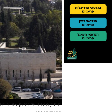
כזכור, מינויו של גופמן אושר ב