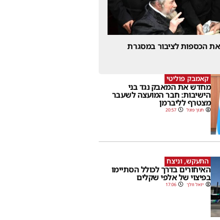
 את הכספות לציבור במסגרת
קאמבק פוליטי
מחדש את המאבק נגד בני
הישיבות: חבר המועצה לשעבר
מצטרף לליברמן
חנוך פוגל
20:57
התעקש, וניצח
האיחורים בדרך לכולל הסתיימו
בפיצוי של אלפי שקלים
יואל וולך
17:06