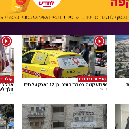
1
1
סריקות נרחבות
קולו נד
ת
אירוע קשה במרכז העיר: בן 17 נאבק על חייו
אבל כבד
הלך לעו
דב אייזנר
|
15:39
יוסי וינר
|
0