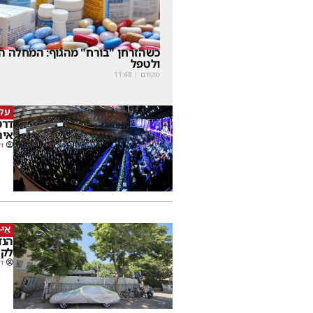
כשהזרחן "בורח" מהגוף: המחלה הנ
ולטפל
מקודם
|
11:48
על 
דרמ
איר
דב
אֵי-
הנד
לקה
דב