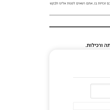
ם זכויות בו, אתם רשאים לפנות אלינו ולבקש
ה ורכילות.
דוא"ל
(לא