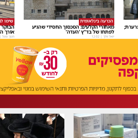
הכרעה בינלאומית
שימו לב
רערת;
מאחורי הקלעים: הסכסוך החסידי שהגיע
הבוקר 
לפתחו של בד"ץ 'העדה'
אורך הק
יואל וולך
|
12:02
חנוך פוגל
|