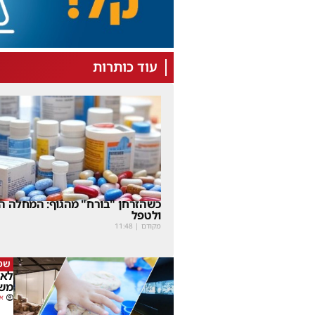
עוד כותרות
כשהזרחן "בורח" מהגוף: המחלה הנ
ולטפל
מקודם
|
11:48
שמ
משפ
או