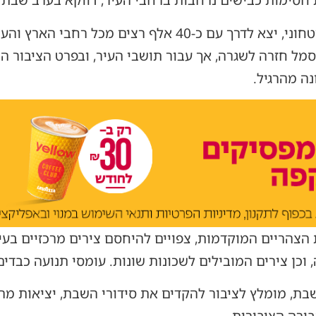
חסימות כבישים נרחבות ברחבי העיר, דווקא בערב שבת 
האירוע, שנדחה בשל המצב הביטחוני, יצא לדרך עם כ-40 אלף רצ
מל חזרה לשגרה, אך עבור תושבי העיר, ובפרט הציבור ה
ה מהרגיל.
צהריים המוקדמות, צפויים להיחסם צירים מרכזיים בעיר
 וכן צירים המובילים לשכונות שונות. עומסי תנועה כבדים
ת, מומלץ לציבור להקדים את סידורי השבת, יציאות מהע