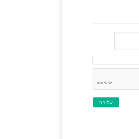
דוא"ל
(לא
חובה)