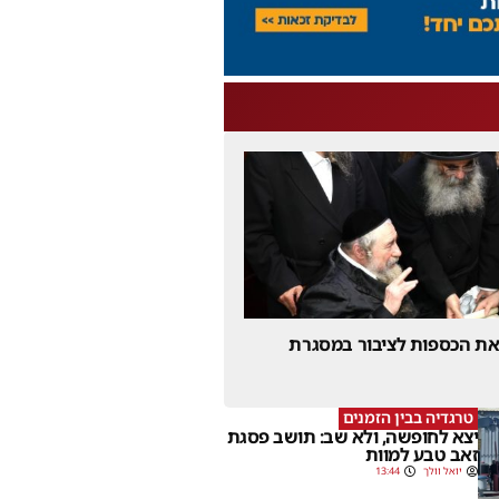
 את הכספות לציבור במסגרת
טרגדיה בבין הזמנים
יצא לחופשה, ולא שב: תושב פסגת
זאב טבע למוות
יואל וולך
13:44