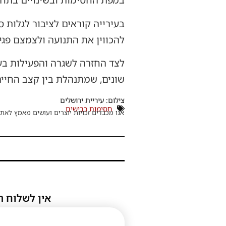
במפת החסימות ובשינויים בתחב
בעירייה קוראים לציבור לגלות
להכווין את התנועה ולצמצם פגי
לצד החזרה לשגרה והפעילות בעי
שונים, שמתנהלת בין קצב החיים
צילום: עיריית ירושלים
חסימות כבישים
אנו מכבדים זכויות יוצרים ועושים מאמץ לאתר
אין לשלוח ת