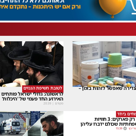
דירה שאפשר לזהות בזמן –
לטובת חשיפת הגנזים
לראשונה: גדולי ישראל פותחים
האירוע החד פעמי של 'היכלות'
מקודם
|
20:39
חים ביחד
לא רק פארקים: 3 חוויות
חתיות שכולם ידברו עליהן
רי כץ
15:39