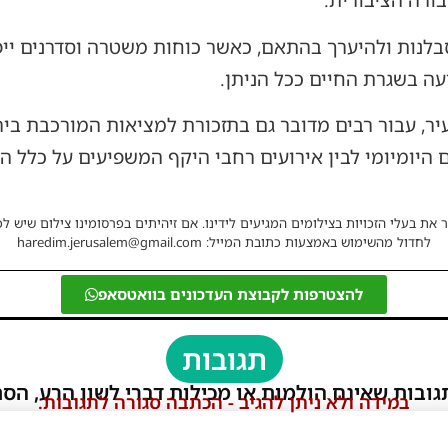
ורה הציבורית.
 סבלנות ולהיערך בהתאם, כאשר כוחות משטרה וסדרנים י
עה בשגרת החיים ככל הניתן.
ר, עבור רבים מדובר גם בתזכורת למציאות המורכבת ביר
 היומיומי לבין אירועים רחבי היקף המשפיעים על כלל ה
 את בעלי הזכויות בצילומים המגיעים לידינו. אם זיהיתים בפרסומינו צילום שיש לכ
לחדול מהשימוש באמצעות כתובת המייל: haredim.jerusalem@gmail.com
להצטרפות לקבוצת העדכונים בוואטסאפ
תגובות
גובות שאינם הולמות או מכילות דברי לשון הרע, הסת
במידה ולא ניתן להגיב - הכתבה סגורה לתגובות.