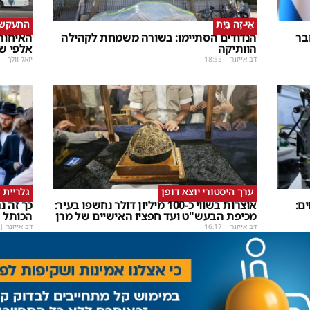
אֵי-זֶה בַּיִת
התעקש, 
בר
הנדודים הסתיימו: בשורה משמחת לקהילה
האיחורי
הוותיקה
אלפי ש
דב אייזנר
|
18:55
יואל וולך
|
ערך היסטורי יוצא דופן
גלריית 
ם:
אוצרות בשווי כ-100 מיליון דולר נחשפו בעיר:
כך זה 
מכיפת הבעש"ט ועד חפציו האישיים של מרן
הכותל
דב אייזנר
|
16:17
דב אייזנר
|