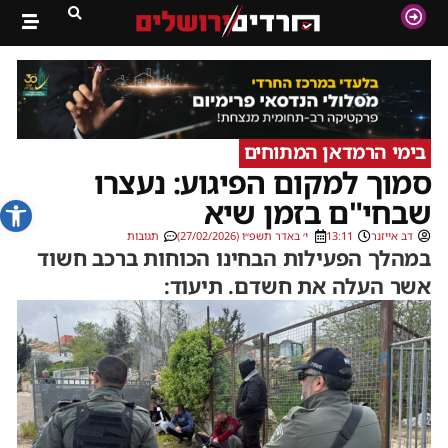
בימי הרמדאן המתוחים
סמוך למקום הפיגוע: נעצרו
פתח סרג
שבחי"ם בזמן שיא
דב אייזנר
13:11
י׳ באדר תשפ״ו (27/02/2026)
תגובות
במהלך הפעילות הבחינו הכוחות ברכב חשוד
אשר העלה את חשדם. תיעוד: