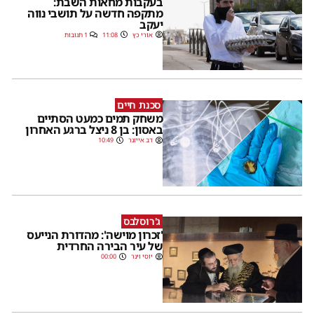
בעקבות מחאות השבת:
מתקפה חדשה על תושבי נווה
יעקב
אורי כץ
11:08
1 תגובות
סכנת חיים
משחק תמים כמעט הסתיים
באסון: בן 8 ניצל ברגע האחרון
דב אייזנר
10:49
ג'רוסלבס
'זכרון מוישה': מהדורת הנייעס
של עיר הבירה החרדית
יוסי וינר
00:00