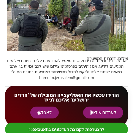
צילום: דוברות המשטרה
אנו מכבדים זכויות יוצרים ועושים מאמץ לאתר את בעלי הזכויות בצילומים
המגיעים לידינו. אם זיהיתים בפרסומינו צילום שיש לכם זכויות בו, אתם
רשאים לפנות אלינו ולבקש לחדול מהשימוש באמצעות כתובת המייל:
haredim.jerusalem@gmail.com
הורידו עכשיו את האפליקצייה המובילה של 'חרדים
ירושלים' אליכם לנייד
לאנדורואיד
לאפל
להצטרפות לקבוצת העדכונים בוואטסאפ