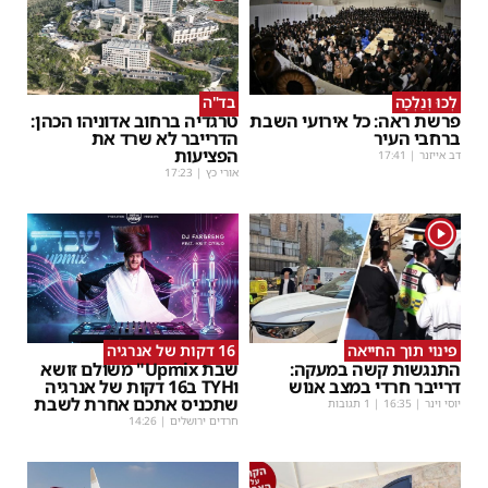
לְכוּ וְנֵלְכָה
בד"ה
פרשת ראה: כל אירועי השבת
טרגדיה ברחוב אדוניהו הכהן:
ברחבי העיר
הדרייבר לא שרד את
הפציעות
דב אייזנר
|
17:41
אורי כץ
|
17:23
1
פינוי תוך החייאה
16 דקות של אנרגיה
התנגשות קשה במעקה:
שבת Upmix" משולם זושא
דרייבר חרדי במצב אנוש
וTYH ב16 דקות של אנרגיה
שתכניס אתכם אחרת לשבת
יוסי וינר
|
16:35
| 1 תגובות
חרדים ירושלים
|
14:26