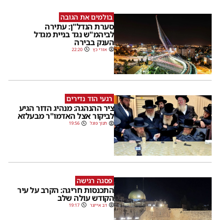
בולמים את הגובה
סערת הנדל"ן: עתירה
לביהמ"ש נגד בניית מגדל
הענק בבירה
אורי כץ
22:20
רגעי הוד נדירים
ציר ההנהגה: מנהיג הדור הגיע
לביקור אצל האדמו"ר מבעלזא
חנוך פוגל
19:56
פסגה רגישה
התכנסות חריגה: הקרב על עיר
הקודש עולה שלב
דב אייזנר
19:17