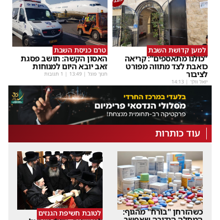
למען קדושת השבת
טרם כניסת השבת
"כולנו מתאספים": קריאה
האסון הקשה: תושב פסגת
כואבת לצד מתווה מפורט
זאב יובא היום למנוחות
לציבור
חנוך פוגל
|
13:49
| 1 תגובות
יואל וולך
|
14:13
עוד כותרות
כשהזרחן "בורח" מהגוף:
לטובת חשיפת הגנזים
המחלה הנדירה שאפשר