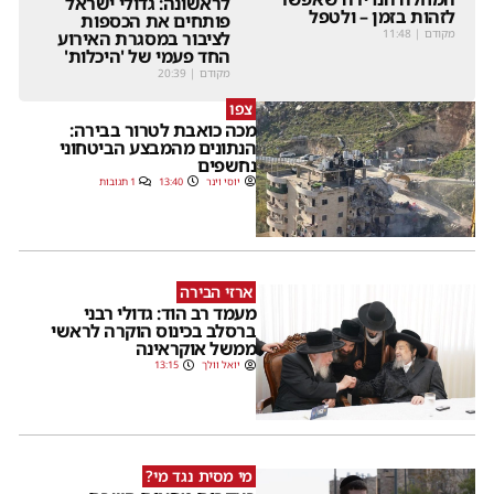
לראשונה: גדולי ישראל
לזהות בזמן – ולטפל
פותחים את הכספות
מקודם
|
11:48
לציבור במסגרת האירוע
החד פעמי של 'היכלות'
מקודם
|
20:39
צפו
מכה כואבת לטרור בבירה:
הנתונים מהמבצע הביטחוני
נחשפים
יוסי וינר
13:40
1 תגובות
ארזי הבירה
מעמד רב הוד: גדולי רבני
ברסלב בכינוס הוקרה לראשי
ממשל אוקראינה
יואל וולך
13:15
מי מסית נגד מי?